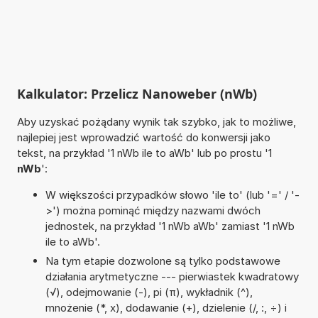
Kalkulator: Przelicz Nanoweber (nWb)
Aby uzyskać pożądany wynik tak szybko, jak to możliwe,
najlepiej jest wprowadzić wartość do konwersji jako
tekst, na przykład '1 nWb ile to aWb' lub po prostu '1
nWb
':
W większości przypadków słowo 'ile to' (lub '=' / '-
>') można pominąć między nazwami dwóch
jednostek, na przykład '1 nWb aWb' zamiast '1 nWb
ile to aWb'.
Na tym etapie dozwolone są tylko podstawowe
działania arytmetyczne --- pierwiastek kwadratowy
(√), odejmowanie (-), pi (π), wykładnik (^),
mnożenie (*, x), dodawanie (+), dzielenie (/, :, ÷) i