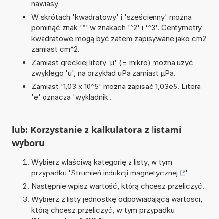
nawiasy
W skrótach 'kwadratowy' i 'sześcienny' można
pominąć znak '^' w znakach '^2' i '^3'. Centymetry
kwadratowe mogą być zatem zapisywane jako cm2
zamiast cm^2.
Zamiast greckiej litery 'µ' (= mikro) można użyć
zwykłego 'u', na przykład uPa zamiast µPa.
Zamiast '1,03 x 10^5' można zapisać 1,03e5. Litera
'e' oznacza 'wykładnik'.
lub: Korzystanie z kalkulatora z listami
wyboru
Wybierz właściwą kategorię z listy, w tym
przypadku '
Strumień indukcji magnetycznej
'.
Następnie wpisz wartość, którą chcesz przeliczyć.
Wybierz z listy jednostkę odpowiadającą wartości,
którą chcesz przeliczyć, w tym przypadku