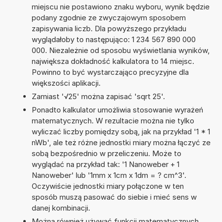
miejscu nie postawiono znaku wyboru, wynik będzie
podany zgodnie ze zwyczajowym sposobem
zapisywania liczb. Dla powyższego przykładu
wyglądałoby to następująco: 1 234 567 890 000
000. Niezależnie od sposobu wyświetlania wyników,
największa dokładność kalkulatora to 14 miejsc.
Powinno to być wystarczająco precyzyjne dla
większości aplikacji.
Zamiast '√25' można zapisać 'sqrt 25'.
Ponadto kalkulator umożliwia stosowanie wyrażeń
matematycznych. W rezultacie można nie tylko
wyliczać liczby pomiędzy sobą, jak na przykład '1 * 1
nWb', ale też różne jednostki miary można łączyć ze
sobą bezpośrednio w przeliczeniu. Może to
wyglądać na przykład tak: '1 Nanoweber + 1
Nanoweber' lub '1mm x 1cm x 1dm = ? cm^3'.
Oczywiście jednostki miary połączone w ten
sposób muszą pasować do siebie i mieć sens w
danej kombinacji.
Można również używać funkcji matematycznych