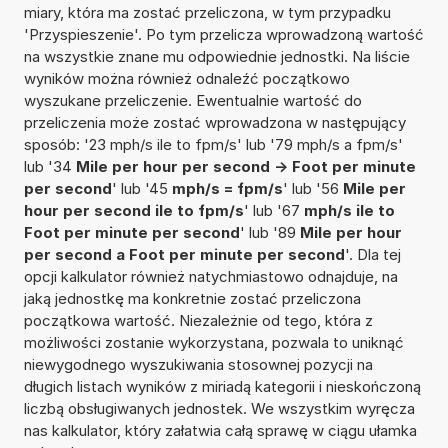
miary, która ma zostać przeliczona, w tym przypadku
'Przyspieszenie'. Po tym przelicza wprowadzoną wartość
na wszystkie znane mu odpowiednie jednostki. Na liście
wyników można również odnaleźć początkowo
wyszukane przeliczenie. Ewentualnie wartość do
przeliczenia może zostać wprowadzona w następujący
sposób: '23 mph/s ile to fpm/s' lub '79 mph/s a fpm/s'
lub '34
Mile per hour per second -> Foot per minute
per second
' lub '45
mph/s = fpm/s
' lub '56
Mile per
hour per second ile to fpm/s
' lub '67
mph/s ile to
Foot per minute per second
' lub '89
Mile per hour
per second a Foot per minute per second
'. Dla tej
opcji kalkulator również natychmiastowo odnajduje, na
jaką jednostkę ma konkretnie zostać przeliczona
początkowa wartość. Niezależnie od tego, która z
możliwości zostanie wykorzystana, pozwala to uniknąć
niewygodnego wyszukiwania stosownej pozycji na
długich listach wyników z miriadą kategorii i nieskończoną
liczbą obsługiwanych jednostek. We wszystkim wyręcza
nas kalkulator, który załatwia całą sprawę w ciągu ułamka