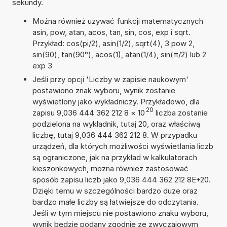
sekundy.
Można również używać funkcji matematycznych
asin, pow, atan, acos, tan, sin, cos, exp i sqrt.
Przykład: cos(pi/2), asin(1/2), sqrt(4), 3 pow 2,
sin(90), tan(90°), acos(1), atan(1/4), sin(π/2) lub 2
exp 3
Jeśli przy opcji 'Liczby w zapisie naukowym'
postawiono znak wyboru, wynik zostanie
wyświetlony jako wykładniczy. Przykładowo, dla
20
zapisu 9,036 444 362 212 8
×
10
liczba zostanie
podzielona na wykładnik, tutaj 20, oraz właściwą
liczbę, tutaj 9,036 444 362 212 8. W przypadku
urządzeń, dla których możliwości wyświetlania liczb
są ograniczone, jak na przykład w kalkulatorach
kieszonkowych, można również zastosować
sposób zapisu liczb jako 9,036 444 362 212 8E+20.
Dzięki temu w szczególności bardzo duże oraz
bardzo małe liczby są łatwiejsze do odczytania.
Jeśli w tym miejscu nie postawiono znaku wyboru,
wynik będzie podany zgodnie ze zwyczajowym