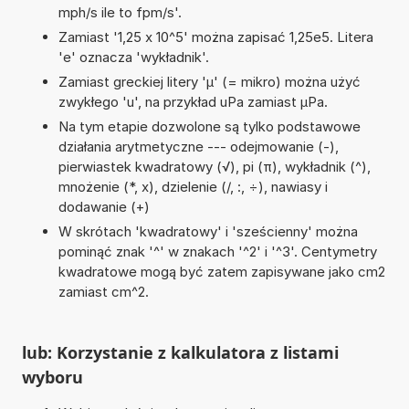
mph/s ile to fpm/s'.
Zamiast '1,25 x 10^5' można zapisać 1,25e5. Litera
'e' oznacza 'wykładnik'.
Zamiast greckiej litery 'µ' (= mikro) można użyć
zwykłego 'u', na przykład uPa zamiast µPa.
Na tym etapie dozwolone są tylko podstawowe
działania arytmetyczne --- odejmowanie (-),
pierwiastek kwadratowy (√), pi (π), wykładnik (^),
mnożenie (*, x), dzielenie (/, :, ÷), nawiasy i
dodawanie (+)
W skrótach 'kwadratowy' i 'sześcienny' można
pominąć znak '^' w znakach '^2' i '^3'. Centymetry
kwadratowe mogą być zatem zapisywane jako cm2
zamiast cm^2.
lub: Korzystanie z kalkulatora z listami
wyboru