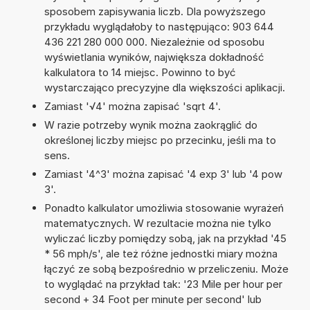
sposobem zapisywania liczb. Dla powyższego
przykładu wyglądałoby to następująco: 903 644
436 221 280 000 000. Niezależnie od sposobu
wyświetlania wyników, największa dokładność
kalkulatora to 14 miejsc. Powinno to być
wystarczająco precyzyjne dla większości aplikacji.
Zamiast '√4' można zapisać 'sqrt 4'.
W razie potrzeby wynik można zaokrąglić do
określonej liczby miejsc po przecinku, jeśli ma to
sens.
Zamiast '4^3' można zapisać '4 exp 3' lub '4 pow
3'.
Ponadto kalkulator umożliwia stosowanie wyrażeń
matematycznych. W rezultacie można nie tylko
wyliczać liczby pomiędzy sobą, jak na przykład '45
* 56 mph/s', ale też różne jednostki miary można
łączyć ze sobą bezpośrednio w przeliczeniu. Może
to wyglądać na przykład tak: '23 Mile per hour per
second + 34 Foot per minute per second' lub