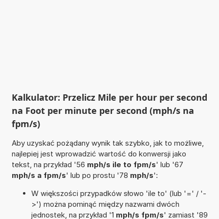
Kalkulator: Przelicz Mile per hour per second
na Foot per minute per second (mph/s na
fpm/s)
Aby uzyskać pożądany wynik tak szybko, jak to możliwe,
najlepiej jest wprowadzić wartość do konwersji jako
tekst, na przykład '56
mph/s ile to fpm/s
' lub '67
mph/s a fpm/s
' lub po prostu '78
mph/s
':
W większości przypadków słowo 'ile to' (lub '=' / '-
>') można pominąć między nazwami dwóch
jednostek, na przykład '1
mph/s fpm/s
' zamiast '89