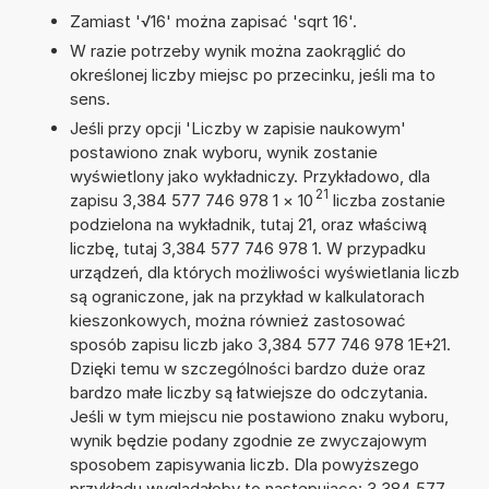
Zamiast '√16' można zapisać 'sqrt 16'.
W razie potrzeby wynik można zaokrąglić do
określonej liczby miejsc po przecinku, jeśli ma to
sens.
Jeśli przy opcji 'Liczby w zapisie naukowym'
postawiono znak wyboru, wynik zostanie
wyświetlony jako wykładniczy. Przykładowo, dla
21
zapisu 3,384 577 746 978 1
×
10
liczba zostanie
podzielona na wykładnik, tutaj 21, oraz właściwą
liczbę, tutaj 3,384 577 746 978 1. W przypadku
urządzeń, dla których możliwości wyświetlania liczb
są ograniczone, jak na przykład w kalkulatorach
kieszonkowych, można również zastosować
sposób zapisu liczb jako 3,384 577 746 978 1E+21.
Dzięki temu w szczególności bardzo duże oraz
bardzo małe liczby są łatwiejsze do odczytania.
Jeśli w tym miejscu nie postawiono znaku wyboru,
wynik będzie podany zgodnie ze zwyczajowym
sposobem zapisywania liczb. Dla powyższego
przykładu wyglądałoby to następująco: 3 384 577