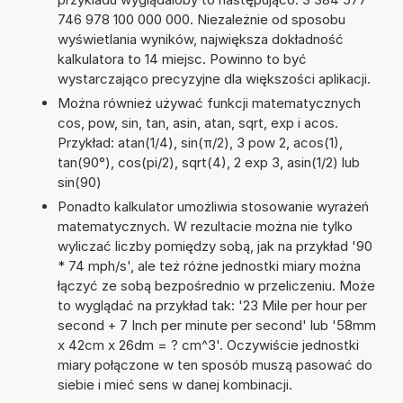
746 978 100 000 000. Niezależnie od sposobu
wyświetlania wyników, największa dokładność
kalkulatora to 14 miejsc. Powinno to być
wystarczająco precyzyjne dla większości aplikacji.
Można również używać funkcji matematycznych
cos, pow, sin, tan, asin, atan, sqrt, exp i acos.
Przykład: atan(1/4), sin(π/2), 3 pow 2, acos(1),
tan(90°), cos(pi/2), sqrt(4), 2 exp 3, asin(1/2) lub
sin(90)
Ponadto kalkulator umożliwia stosowanie wyrażeń
matematycznych. W rezultacie można nie tylko
wyliczać liczby pomiędzy sobą, jak na przykład '90
* 74 mph/s', ale też różne jednostki miary można
łączyć ze sobą bezpośrednio w przeliczeniu. Może
to wyglądać na przykład tak: '23 Mile per hour per
second + 7 Inch per minute per second' lub '58mm
x 42cm x 26dm = ? cm^3'. Oczywiście jednostki
miary połączone w ten sposób muszą pasować do
siebie i mieć sens w danej kombinacji.