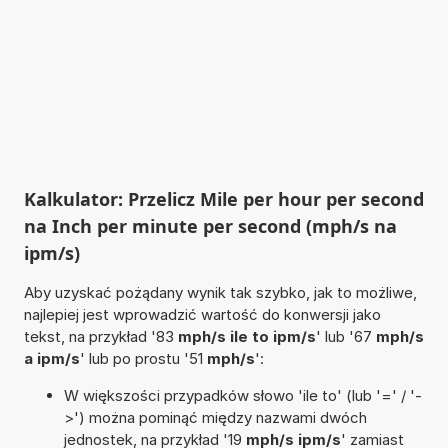
Kalkulator: Przelicz Mile per hour per second
na Inch per minute per second (mph/s na
ipm/s)
Aby uzyskać pożądany wynik tak szybko, jak to możliwe,
najlepiej jest wprowadzić wartość do konwersji jako
tekst, na przykład '83
mph/s ile to ipm/s
' lub '67
mph/s
a ipm/s
' lub po prostu '51
mph/s
':
W większości przypadków słowo 'ile to' (lub '=' / '-
>') można pominąć między nazwami dwóch
jednostek, na przykład '19
mph/s ipm/s
' zamiast