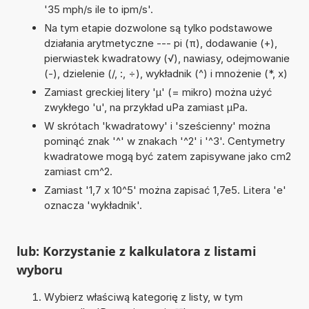
'35 mph/s ile to ipm/s'.
Na tym etapie dozwolone są tylko podstawowe
działania arytmetyczne --- pi (π), dodawanie (+),
pierwiastek kwadratowy (√), nawiasy, odejmowanie
(-), dzielenie (/, :, ÷), wykładnik (^) i mnożenie (*, x)
Zamiast greckiej litery 'µ' (= mikro) można użyć
zwykłego 'u', na przykład uPa zamiast µPa.
W skrótach 'kwadratowy' i 'sześcienny' można
pominąć znak '^' w znakach '^2' i '^3'. Centymetry
kwadratowe mogą być zatem zapisywane jako cm2
zamiast cm^2.
Zamiast '1,7 x 10^5' można zapisać 1,7e5. Litera 'e'
oznacza 'wykładnik'.
lub: Korzystanie z kalkulatora z listami
wyboru
Wybierz właściwą kategorię z listy, w tym