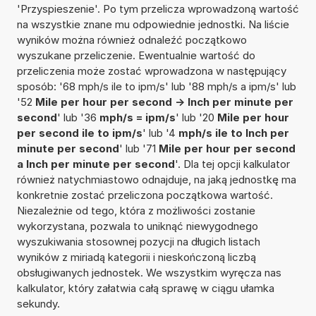
'Przyspieszenie'. Po tym przelicza wprowadzoną wartość
na wszystkie znane mu odpowiednie jednostki. Na liście
wyników można również odnaleźć początkowo
wyszukane przeliczenie. Ewentualnie wartość do
przeliczenia może zostać wprowadzona w następujący
sposób: '68 mph/s ile to ipm/s' lub '88 mph/s a ipm/s' lub
'52
Mile per hour per second -> Inch per minute per
second
' lub '36
mph/s = ipm/s
' lub '20
Mile per hour
per second ile to ipm/s
' lub '4
mph/s ile to Inch per
minute per second
' lub '71
Mile per hour per second
a Inch per minute per second
'. Dla tej opcji kalkulator
również natychmiastowo odnajduje, na jaką jednostkę ma
konkretnie zostać przeliczona początkowa wartość.
Niezależnie od tego, która z możliwości zostanie
wykorzystana, pozwala to uniknąć niewygodnego
wyszukiwania stosownej pozycji na długich listach
wyników z miriadą kategorii i nieskończoną liczbą
obsługiwanych jednostek. We wszystkim wyręcza nas
kalkulator, który załatwia całą sprawę w ciągu ułamka
sekundy.