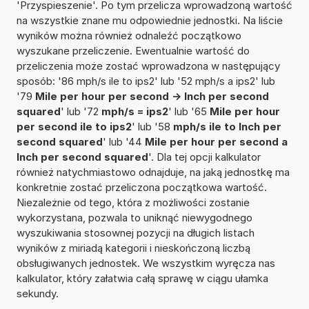
'Przyspieszenie'. Po tym przelicza wprowadzoną wartość
na wszystkie znane mu odpowiednie jednostki. Na liście
wyników można również odnaleźć początkowo
wyszukane przeliczenie. Ewentualnie wartość do
przeliczenia może zostać wprowadzona w następujący
sposób: '86 mph/s ile to ips2' lub '52 mph/s a ips2' lub
'79
Mile per hour per second -> Inch per second
squared
' lub '72
mph/s = ips2
' lub '65
Mile per hour
per second ile to ips2
' lub '58
mph/s ile to Inch per
second squared
' lub '44
Mile per hour per second a
Inch per second squared
'. Dla tej opcji kalkulator
również natychmiastowo odnajduje, na jaką jednostkę ma
konkretnie zostać przeliczona początkowa wartość.
Niezależnie od tego, która z możliwości zostanie
wykorzystana, pozwala to uniknąć niewygodnego
wyszukiwania stosownej pozycji na długich listach
wyników z miriadą kategorii i nieskończoną liczbą
obsługiwanych jednostek. We wszystkim wyręcza nas
kalkulator, który załatwia całą sprawę w ciągu ułamka
sekundy.