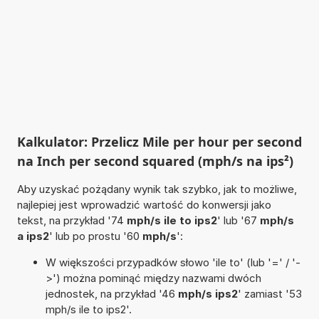
Kalkulator: Przelicz Mile per hour per second
na Inch per second squared (mph/s na ips²)
Aby uzyskać pożądany wynik tak szybko, jak to możliwe,
najlepiej jest wprowadzić wartość do konwersji jako
tekst, na przykład '74
mph/s ile to ips2
' lub '67
mph/s
a ips2
' lub po prostu '60
mph/s
':
W większości przypadków słowo 'ile to' (lub '=' / '-
>') można pominąć między nazwami dwóch
jednostek, na przykład '46
mph/s ips2
' zamiast '53
mph/s ile to ips2'.