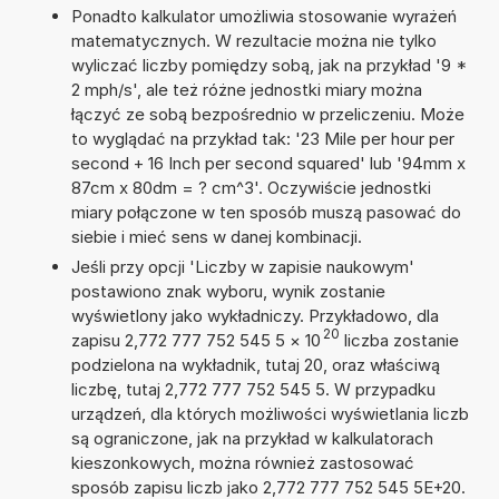
Ponadto kalkulator umożliwia stosowanie wyrażeń
matematycznych. W rezultacie można nie tylko
wyliczać liczby pomiędzy sobą, jak na przykład '9 *
2 mph/s', ale też różne jednostki miary można
łączyć ze sobą bezpośrednio w przeliczeniu. Może
to wyglądać na przykład tak: '23 Mile per hour per
second + 16 Inch per second squared' lub '94mm x
87cm x 80dm = ? cm^3'. Oczywiście jednostki
miary połączone w ten sposób muszą pasować do
siebie i mieć sens w danej kombinacji.
Jeśli przy opcji 'Liczby w zapisie naukowym'
postawiono znak wyboru, wynik zostanie
wyświetlony jako wykładniczy. Przykładowo, dla
20
zapisu 2,772 777 752 545 5
×
10
liczba zostanie
podzielona na wykładnik, tutaj 20, oraz właściwą
liczbę, tutaj 2,772 777 752 545 5. W przypadku
urządzeń, dla których możliwości wyświetlania liczb
są ograniczone, jak na przykład w kalkulatorach
kieszonkowych, można również zastosować
sposób zapisu liczb jako 2,772 777 752 545 5E+20.