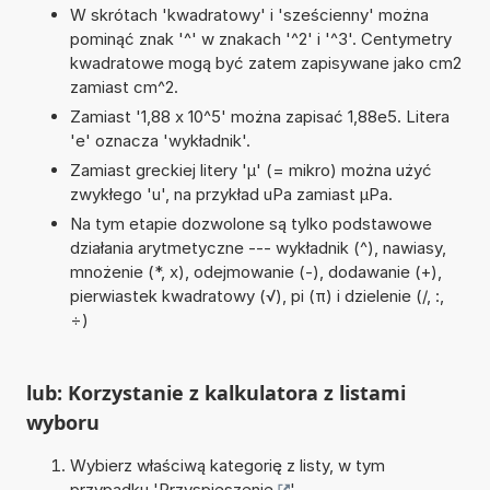
W skrótach 'kwadratowy' i 'sześcienny' można
pominąć znak '^' w znakach '^2' i '^3'. Centymetry
kwadratowe mogą być zatem zapisywane jako cm2
zamiast cm^2.
Zamiast '1,88 x 10^5' można zapisać 1,88e5. Litera
'e' oznacza 'wykładnik'.
Zamiast greckiej litery 'µ' (= mikro) można użyć
zwykłego 'u', na przykład uPa zamiast µPa.
Na tym etapie dozwolone są tylko podstawowe
działania arytmetyczne --- wykładnik (^), nawiasy,
mnożenie (*, x), odejmowanie (-), dodawanie (+),
pierwiastek kwadratowy (√), pi (π) i dzielenie (/, :,
÷)
lub: Korzystanie z kalkulatora z listami
wyboru
Wybierz właściwą kategorię z listy, w tym
przypadku '
Przyspieszenie
'.