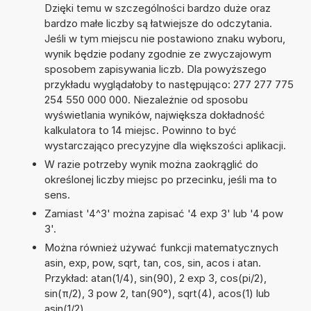
Dzięki temu w szczególności bardzo duże oraz
bardzo małe liczby są łatwiejsze do odczytania.
Jeśli w tym miejscu nie postawiono znaku wyboru,
wynik będzie podany zgodnie ze zwyczajowym
sposobem zapisywania liczb. Dla powyższego
przykładu wyglądałoby to następująco: 277 277 775
254 550 000 000. Niezależnie od sposobu
wyświetlania wyników, największa dokładność
kalkulatora to 14 miejsc. Powinno to być
wystarczająco precyzyjne dla większości aplikacji.
W razie potrzeby wynik można zaokrąglić do
określonej liczby miejsc po przecinku, jeśli ma to
sens.
Zamiast '4^3' można zapisać '4 exp 3' lub '4 pow
3'.
Można również używać funkcji matematycznych
asin, exp, pow, sqrt, tan, cos, sin, acos i atan.
Przykład: atan(1/4), sin(90), 2 exp 3, cos(pi/2),
sin(π/2), 3 pow 2, tan(90°), sqrt(4), acos(1) lub
asin(1/2)