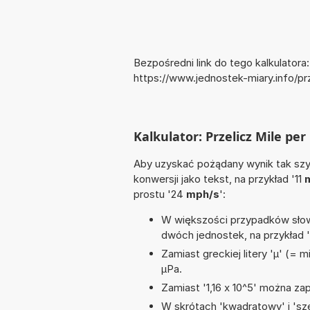
Bezpośredni link do tego kalkulatora:
https://www.jednostek-miary.info/
Kalkulator: Przelicz Mile pe
Aby uzyskać pożądany wynik tak szyb
konwersji jako tekst, na przykład '11
m
prostu '24
mph/s
':
W większości przypadków słowo
dwóch jednostek, na przykład 
Zamiast greckiej litery 'µ' (= 
µPa.
Zamiast '1,16 x 10^5' można zap
W skrótach 'kwadratowy' i 'sze