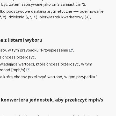
być zatem zapisywane jako cm2 zamiast cm^2.
ylko podstawowe działania arytmetyczne --- odejmowanie
 x), dzielenie (/, :, ÷), pierwiastek kwadratowy (√),
ra z listami wyboru
isty, w tym przypadku '
Przyspieszenie
'.
ą chcesz przeliczyć.
wiadającą wartości, którą chcesz przeliczyć, w tym
second [mph/s]
'.
na którą chcesz przeliczyć wartość, w tym przypadku '
 konwertera jednostek, aby przeliczyć mph/s