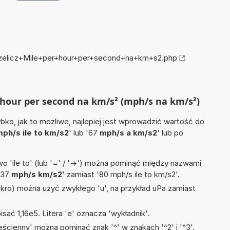
przelicz+Mile+per+hour+per+second+na+km+s2.php
r hour per second na km/s² (mph/s na km/s²)
ko, jak to możliwe, najlepiej jest wprowadzić wartość do
ph/s ile to km/s2
' lub '67
mph/s a km/s2
' lub po
 'ile to' (lub '=' / '->') można pominąć między nazwami
'37
mph/s km/s2
' zamiast '80 mph/s ile to km/s2'.
mikro) można użyć zwykłego 'u', na przykład uPa zamiast
isać 1,16e5. Litera 'e' oznacza 'wykładnik'.
ścienny' można pominąć znak '^' w znakach '^2' i '^3'.