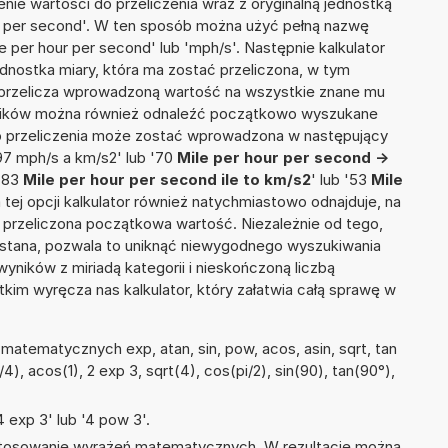
nie wartości do przeliczenia wraz z oryginalną jednostką
ur per second'. W ten sposób można użyć pełną nazwę
ile per hour per second' lub 'mph/s'. Następnie kalkulator
jednostka miary, która ma zostać przeliczona, w tym
 przelicza wprowadzoną wartość na wszystkie znane mu
wyników można również odnaleźć początkowo wyszukane
do przeliczenia może zostać wprowadzona w następujący
'97 mph/s a km/s2' lub '70
Mile per hour per second ->
 '83
Mile per hour per second ile to km/s2
' lub '53
Mile
la tej opcji kalkulator również natychmiastowo odnajduje, na
 przeliczona początkowa wartość. Niezależnie od tego,
ystana, pozwala to uniknąć niewygodnego wyszukiwania
wyników z miriadą kategorii i nieskończoną liczbą
im wyręcza nas kalkulator, który załatwia całą sprawę w
atematycznych exp, atan, sin, pow, acos, asin, sqrt, tan
1/4), acos(1), 2 exp 3, sqrt(4), cos(pi/2), sin(90), tan(90°),
 exp 3' lub '4 pow 3'.
 stosowanie wyrażeń matematycznych. W rezultacie można