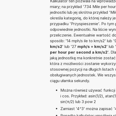
Kalkulator ten pozwala na wprowadze
miary; na przykład '734 Mile per ho
jednostki lub jej skrótna przykład 'M
określa kategorię, do której należy 
przypadku 'Przyspieszenie'. Po tym
odpowiednie jednostki. Na liście 
przeliczenie. Ewentualnie wartość 
sposób: '14 mph/s ile to km/s2' lub 
km/s2
' lub '27
mph/s = km/s2
' lub
per hour per second a km/s2
'. D
jaką jednostkę ma konkretnie zostać
która z możliwości zostanie wykorz
stosownej pozycji na długich listach 
obsługiwanych jednostek. We wszystk
ciągu ułamka sekundy.
Można również używać funkcji m
i cos. Przykład: asin(1/2), atan(
sin(π/2) lub 3 pow 2
Zamiast '4^3' można zapisać '4
Ponadto kalkulator umożliwia