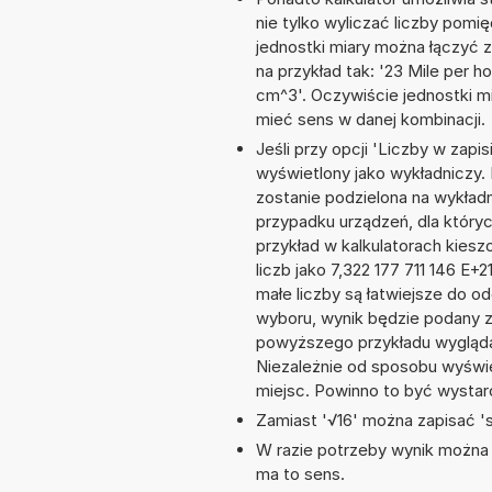
nie tylko wyliczać liczby pomię
jednostki miary można łączyć 
na przykład tak: '23 Mile per
cm^3'. Oczywiście jednostki m
mieć sens w danej kombinacji.
Jeśli przy opcji 'Liczby w zap
wyświetlony jako wykładniczy. 
zostanie podzielona na wykładnik
przypadku urządzeń, dla któryc
przykład w kalkulatorach kie
liczb jako 7,322 177 711 146 E
małe liczby są łatwiejsze do o
wyboru, wynik będzie podany 
powyższego przykładu wyglądał
Niezależnie od sposobu wyświe
miejsc. Powinno to być wystarc
Zamiast '√16' można zapisać 'sq
W razie potrzeby wynik można za
ma to sens.