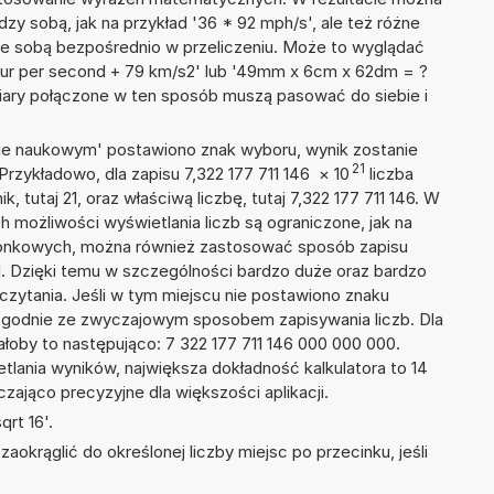
dzy sobą, jak na przykład '36 * 92 mph/s', ale też różne
ze sobą bezpośrednio w przeliczeniu. Może to wyglądać
 hour per second + 79 km/s2' lub '49mm x 6cm x 62dm = ?
iary połączone w ten sposób muszą pasować do siebie i
isie naukowym' postawiono znak wyboru, wynik zostanie
21
Przykładowo, dla zapisu 7,322 177 711 146
×
10
liczba
, tutaj 21, oraz właściwą liczbę, tutaj 7,322 177 711 146. W
h możliwości wyświetlania liczb są ograniczone, jak na
szonkowych, można również zastosować sposób zapisu
+21. Dzięki temu w szczególności bardzo duże oraz bardzo
dczytania. Jeśli w tym miejscu nie postawiono znaku
zgodnie ze zwyczajowym sposobem zapisywania liczb. Dla
oby to następująco: 7 322 177 711 146 000 000 000.
tlania wyników, największa dokładność kalkulatora to 14
zająco precyzyjne dla większości aplikacji.
rt 16'.
okrąglić do określonej liczby miejsc po przecinku, jeśli