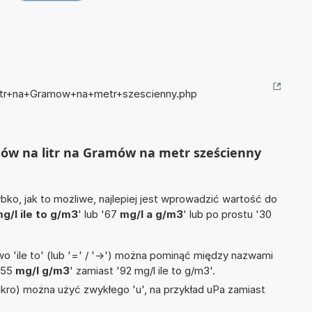
+litr+na+Gramow+na+metr+szescienny.php
amów na litr na Gramów na metr sześcienny
ko, jak to możliwe, najlepiej jest wprowadzić wartość do
g/l ile to g/m3
' lub '67
mg/l a g/m3
' lub po prostu '30
 'ile to' (lub '=' / '->') można pominąć między nazwami
'55
mg/l g/m3
' zamiast '92 mg/l ile to g/m3'.
mikro) można użyć zwykłego 'u', na przykład uPa zamiast