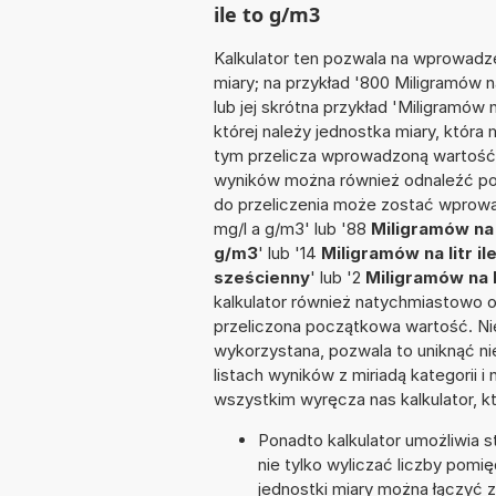
ile to g/m3
Kalkulator ten pozwala na wprowadze
miary; na przykład '800 Miligramów n
lub jej skrótna przykład 'Miligramów n
której należy jednostka miary, któr
tym przelicza wprowadzoną wartość 
wyników można również odnaleźć po
do przeliczenia może zostać wprowad
mg/l a g/m3' lub '88
Miligramów na 
g/m3
' lub '14
Miligramów na litr il
sześcienny
' lub '2
Miligramów na 
kalkulator również natychmiastowo o
przeliczona początkowa wartość. Nie
wykorzystana, pozwala to uniknąć n
listach wyników z miriadą kategorii 
wszystkim wyręcza nas kalkulator, k
Ponadto kalkulator umożliwia
nie tylko wyliczać liczby pomię
jednostki miary można łączyć 