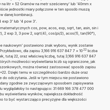
w na litr + 52 Gramów na metr sześcienny' lub '40mm x
ście jednostki miary połączone w ten sposób muszą
w danej kombinacji.
 exp 3' lub '4 pow 3'.
atematycznych cos, pow, acos, exp, sqrt, tan, asin, sin i
2), 2 exp 3, 3 pow 2, sqrt(4), cos(pi/2), acos(1), tan(90°),
isie naukowym' postawiono znak wyboru, wynik zostanie
22
Przykładowo, dla zapisu 3,166 916 637 847 7
×
10
liczba
k, tutaj 22, oraz właściwą liczbę, tutaj 3,166 916 637 847
tórych możliwości wyświetlania liczb są ograniczone, jak
kieszonkowych, można również zastosować sposób zapisu
E+22. Dzięki temu w szczególności bardzo duże oraz
ze do odczytania. Jeśli w tym miejscu nie postawiono
podany zgodnie ze zwyczajowym sposobem zapisywania
du wyglądałoby to następująco: 31 669 166 378 477 000
bu wyświetlania wyników, największa dokładność
nno to być wystarczająco precyzyjne dla większości