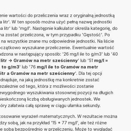
nie wartości do przeliczenia wraz z oryginalną jednostką
a litr'. W ten sposób można użyć pełną nazwę jednostki
a litr' lub 'mg/l'. Następnie kalkulator określa kategorię, do
a ma zostać przeliczona, w tym przypadku 'Gęstość'. Po
na wszystkie znane mu odpowiednie jednostki. Na liście
czątkowo wyszukane przeliczenie. Ewentualnie wartość
zona w następujący sposób: '26 mg/l ile to g/m3' lub '40
litr -> Gramów na metr sześcienny
' lub '51
mg/l =
e to g/m3
' lub '76
mg/l ile to Gramów na metr
litr a Gramów na metr sześcienny
'. Dla tej opcji
dnajduje, na jaką jednostkę ma konkretnie zostać
zależnie od tego, która z możliwości zostanie
iewygodnego wyszukiwania stosownej pozycji na długich
i nieskończoną liczbą obsługiwanych jednostek. We
tóry załatwia całą sprawę w ciągu ułamka sekundy.
 stosowanie wyrażeń matematycznych. W rezultacie można
dzy sobą, jak na przykład '15 * 77 mg/l', ale też różne
ze sobą bezpośrednio w przeliczeniu. Może to wyglądać