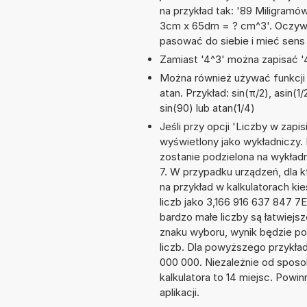
na przykład tak: '89 Miligramó
3cm x 65dm = ? cm^3'. Oczywi
pasować do siebie i mieć sens 
Zamiast '4^3' można zapisać '4
Można również używać funkcji m
atan. Przykład: sin(π/2), asin(1/
sin(90) lub atan(1/4)
Jeśli przy opcji 'Liczby w zap
wyświetlony jako wykładniczy. 
zostanie podzielona na wykładni
7. W przypadku urządzeń, dla k
na przykład w kalkulatorach 
liczb jako 3,166 916 637 847 7
bardzo małe liczby są łatwiejs
znaku wyboru, wynik będzie 
liczb. Dla powyższego przykła
000 000. Niezależnie od sposo
kalkulatora to 14 miejsc. Powi
aplikacji.