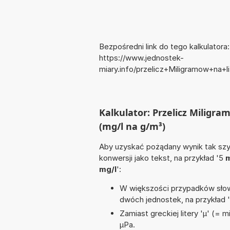
Bezpośredni link do tego kalkulatora:
https://www.jednostek-
miary.info/przelicz+Miligramow+na
Kalkulator: Przelicz Miligr
(mg/l na g/m³)
Aby uzyskać pożądany wynik tak szyb
konwersji jako tekst, na przykład '5
m
mg/l
':
W większości przypadków słowo
dwóch jednostek, na przykład 
Zamiast greckiej litery 'µ' (= 
µPa.