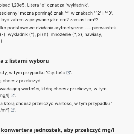
isać 1,28e5. Litera 'e' oznacza 'wykładnik'.
ścienny' można pominąć znak '^' w znakach '^2' i '^3'.
być zatem zapisywane jako cm2 zamiast cm^2.
lko podstawowe działania arytmetyczne --- pierwiastek
, wykładnik (^), pi (π), mnożenie (*, x), nawiasy,
÷)
ra z listami wyboru
isty, w tym przypadku '
Gęstość
'.
ą chcesz przeliczyć.
wiadającą wartości, którą chcesz przeliczyć, w tym
mg/l]
'.
na którą chcesz przeliczyć wartość, w tym przypadku '
g/m³]
'.
konwertera jednostek, aby przeliczyć mg/l