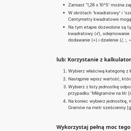
Zamiast '1,28 x 10^5' można zap
W skrótach 'kwadratowy' i 'sze
Centymetry kwadratowe mogą 
Na tym etapie dozwolone są ty
kwadratowy (√), odejmowanie (-)
dodawanie (+) i dzielenie (/, :, 
lub: Korzystanie z kalkulato
Wybierz właściwą kategorię z l
Następnie wpisz wartość, któr
Wybierz z listy jednostkę odpo
przypadku '
Miligramów na litr [
Na koniec wybierz jednostkę, 
Gramów na metr sześcienny [
Wykorzystaj pełną moc tego 