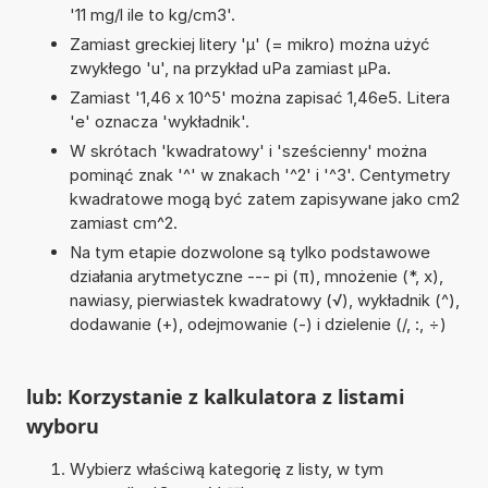
'11 mg/l ile to kg/cm3'.
Zamiast greckiej litery 'µ' (= mikro) można użyć
zwykłego 'u', na przykład uPa zamiast µPa.
Zamiast '1,46 x 10^5' można zapisać 1,46e5. Litera
'e' oznacza 'wykładnik'.
W skrótach 'kwadratowy' i 'sześcienny' można
pominąć znak '^' w znakach '^2' i '^3'. Centymetry
kwadratowe mogą być zatem zapisywane jako cm2
zamiast cm^2.
Na tym etapie dozwolone są tylko podstawowe
działania arytmetyczne --- pi (π), mnożenie (*, x),
nawiasy, pierwiastek kwadratowy (√), wykładnik (^),
dodawanie (+), odejmowanie (-) i dzielenie (/, :, ÷)
lub: Korzystanie z kalkulatora z listami
wyboru
Wybierz właściwą kategorię z listy, w tym