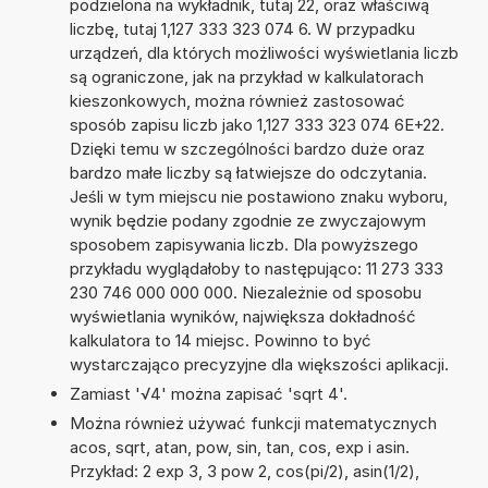
podzielona na wykładnik, tutaj 22, oraz właściwą
liczbę, tutaj 1,127 333 323 074 6. W przypadku
urządzeń, dla których możliwości wyświetlania liczb
są ograniczone, jak na przykład w kalkulatorach
kieszonkowych, można również zastosować
sposób zapisu liczb jako 1,127 333 323 074 6E+22.
Dzięki temu w szczególności bardzo duże oraz
bardzo małe liczby są łatwiejsze do odczytania.
Jeśli w tym miejscu nie postawiono znaku wyboru,
wynik będzie podany zgodnie ze zwyczajowym
sposobem zapisywania liczb. Dla powyższego
przykładu wyglądałoby to następująco: 11 273 333
230 746 000 000 000. Niezależnie od sposobu
wyświetlania wyników, największa dokładność
kalkulatora to 14 miejsc. Powinno to być
wystarczająco precyzyjne dla większości aplikacji.
Zamiast '√4' można zapisać 'sqrt 4'.
Można również używać funkcji matematycznych
acos, sqrt, atan, pow, sin, tan, cos, exp i asin.
Przykład: 2 exp 3, 3 pow 2, cos(pi/2), asin(1/2),