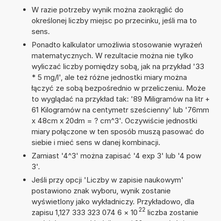
W razie potrzeby wynik można zaokrąglić do
określonej liczby miejsc po przecinku, jeśli ma to
sens.
Ponadto kalkulator umożliwia stosowanie wyrażeń
matematycznych. W rezultacie można nie tylko
wyliczać liczby pomiędzy sobą, jak na przykład '33
* 5 mg/l', ale też różne jednostki miary można
łączyć ze sobą bezpośrednio w przeliczeniu. Może
to wyglądać na przykład tak: '89 Miligramów na litr +
61 Kilogramów na centymetr sześcienny' lub '76mm
x 48cm x 20dm = ? cm^3'. Oczywiście jednostki
miary połączone w ten sposób muszą pasować do
siebie i mieć sens w danej kombinacji.
Zamiast '4^3' można zapisać '4 exp 3' lub '4 pow
3'.
Jeśli przy opcji 'Liczby w zapisie naukowym'
postawiono znak wyboru, wynik zostanie
wyświetlony jako wykładniczy. Przykładowo, dla
22
zapisu 1,127 333 323 074 6
×
10
liczba zostanie