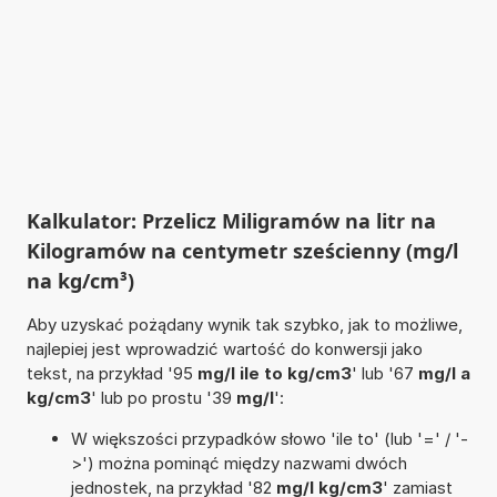
Kalkulator: Przelicz Miligramów na litr na
Kilogramów na centymetr sześcienny (mg/l
na kg/cm³)
Aby uzyskać pożądany wynik tak szybko, jak to możliwe,
najlepiej jest wprowadzić wartość do konwersji jako
tekst, na przykład '95
mg/l ile to kg/cm3
' lub '67
mg/l a
kg/cm3
' lub po prostu '39
mg/l
':
W większości przypadków słowo 'ile to' (lub '=' / '-
>') można pominąć między nazwami dwóch
jednostek, na przykład '82
mg/l kg/cm3
' zamiast