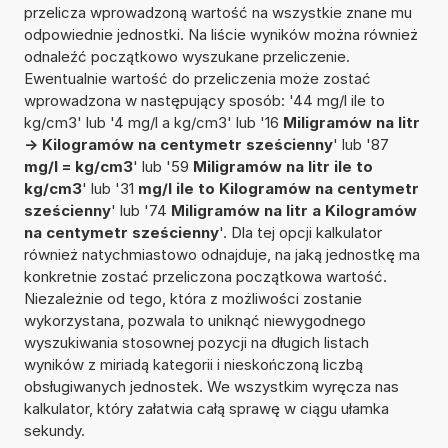
przelicza wprowadzoną wartość na wszystkie znane mu
odpowiednie jednostki. Na liście wyników można również
odnaleźć początkowo wyszukane przeliczenie.
Ewentualnie wartość do przeliczenia może zostać
wprowadzona w następujący sposób: '44 mg/l ile to
kg/cm3' lub '4 mg/l a kg/cm3' lub '16
Miligramów na litr
-> Kilogramów na centymetr sześcienny
' lub '87
mg/l = kg/cm3
' lub '59
Miligramów na litr ile to
kg/cm3
' lub '31
mg/l ile to Kilogramów na centymetr
sześcienny
' lub '74
Miligramów na litr a Kilogramów
na centymetr sześcienny
'. Dla tej opcji kalkulator
również natychmiastowo odnajduje, na jaką jednostkę ma
konkretnie zostać przeliczona początkowa wartość.
Niezależnie od tego, która z możliwości zostanie
wykorzystana, pozwala to uniknąć niewygodnego
wyszukiwania stosownej pozycji na długich listach
wyników z miriadą kategorii i nieskończoną liczbą
obsługiwanych jednostek. We wszystkim wyręcza nas
kalkulator, który załatwia całą sprawę w ciągu ułamka
sekundy.