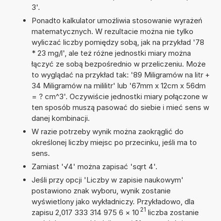
3'.
Ponadto kalkulator umożliwia stosowanie wyrażeń
matematycznych. W rezultacie można nie tylko
wyliczać liczby pomiędzy sobą, jak na przykład '78
* 23 mg/l', ale też różne jednostki miary można
łączyć ze sobą bezpośrednio w przeliczeniu. Może
to wyglądać na przykład tak: '89 Miligramów na litr +
34 Miligramów na mililitr' lub '67mm x 12cm x 56dm
= ? cm^3'. Oczywiście jednostki miary połączone w
ten sposób muszą pasować do siebie i mieć sens w
danej kombinacji.
W razie potrzeby wynik można zaokrąglić do
określonej liczby miejsc po przecinku, jeśli ma to
sens.
Zamiast '√4' można zapisać 'sqrt 4'.
Jeśli przy opcji 'Liczby w zapisie naukowym'
postawiono znak wyboru, wynik zostanie
wyświetlony jako wykładniczy. Przykładowo, dla
21
zapisu 2,017 333 314 975 6
×
10
liczba zostanie