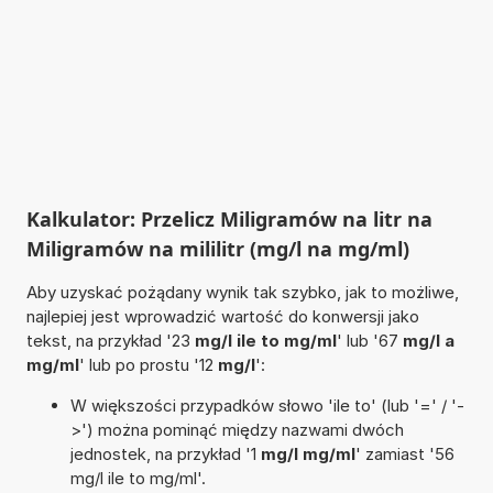
Kalkulator: Przelicz Miligramów na litr na
Miligramów na mililitr (mg/l na mg/ml)
Aby uzyskać pożądany wynik tak szybko, jak to możliwe,
najlepiej jest wprowadzić wartość do konwersji jako
tekst, na przykład '23
mg/l ile to mg/ml
' lub '67
mg/l a
mg/ml
' lub po prostu '12
mg/l
':
W większości przypadków słowo 'ile to' (lub '=' / '-
>') można pominąć między nazwami dwóch
jednostek, na przykład '1
mg/l mg/ml
' zamiast '56
mg/l ile to mg/ml'.