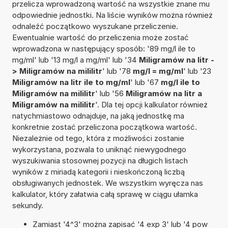
przelicza wprowadzoną wartość na wszystkie znane mu
odpowiednie jednostki. Na liście wyników można również
odnaleźć początkowo wyszukane przeliczenie.
Ewentualnie wartość do przeliczenia może zostać
wprowadzona w następujący sposób: '89 mg/l ile to
mg/ml' lub '13 mg/l a mg/ml' lub '34
Miligramów na litr -
> Miligramów na mililitr
' lub '78
mg/l = mg/ml
' lub '23
Miligramów na litr ile to mg/ml
' lub '67
mg/l ile to
Miligramów na mililitr
' lub '56
Miligramów na litr a
Miligramów na mililitr
'. Dla tej opcji kalkulator również
natychmiastowo odnajduje, na jaką jednostkę ma
konkretnie zostać przeliczona początkowa wartość.
Niezależnie od tego, która z możliwości zostanie
wykorzystana, pozwala to uniknąć niewygodnego
wyszukiwania stosownej pozycji na długich listach
wyników z miriadą kategorii i nieskończoną liczbą
obsługiwanych jednostek. We wszystkim wyręcza nas
kalkulator, który załatwia całą sprawę w ciągu ułamka
sekundy.
Zamiast '4^3' można zapisać '4 exp 3' lub '4 pow