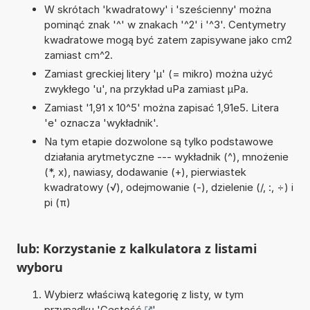
W skrótach 'kwadratowy' i 'sześcienny' można
pominąć znak '^' w znakach '^2' i '^3'. Centymetry
kwadratowe mogą być zatem zapisywane jako cm2
zamiast cm^2.
Zamiast greckiej litery 'µ' (= mikro) można użyć
zwykłego 'u', na przykład uPa zamiast µPa.
Zamiast '1,91 x 10^5' można zapisać 1,91e5. Litera
'e' oznacza 'wykładnik'.
Na tym etapie dozwolone są tylko podstawowe
działania arytmetyczne --- wykładnik (^), mnożenie
(*, x), nawiasy, dodawanie (+), pierwiastek
kwadratowy (√), odejmowanie (-), dzielenie (/, :, ÷) i
pi (π)
lub: Korzystanie z kalkulatora z listami
wyboru
Wybierz właściwą kategorię z listy, w tym
przypadku '
Gęstość
'.