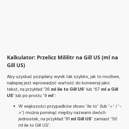
Kalkulator: Przelicz Mililitr na Gill US (ml na
Gill US)
Aby uzyskać pożądany wynik tak szybko, jak to możliwe,
najlepiej jest wprowadzić wartość do konwersji jako
tekst, na przykład '26
ml ile to Gill US
' lub '67
ml a Gill
US
' lub po prostu '9
ml
':
W większości przypadków słowo 'ile to' (lub '=' / '-
>') można pominąć między nazwami dwóch
jednostek, na przykład '91
ml Gill US
' zamiast '50
ml ile to Gill US'.