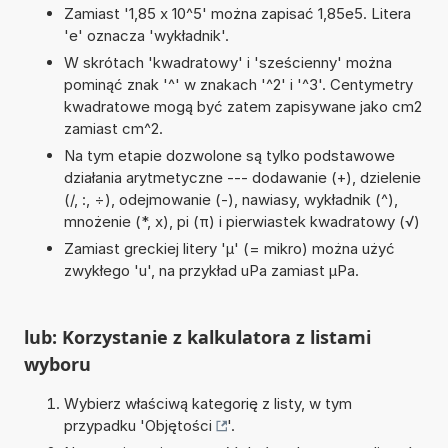
Zamiast '1,85 x 10^5' można zapisać 1,85e5. Litera
'e' oznacza 'wykładnik'.
W skrótach 'kwadratowy' i 'sześcienny' można
pominąć znak '^' w znakach '^2' i '^3'. Centymetry
kwadratowe mogą być zatem zapisywane jako cm2
zamiast cm^2.
Na tym etapie dozwolone są tylko podstawowe
działania arytmetyczne --- dodawanie (+), dzielenie
(/, :, ÷), odejmowanie (-), nawiasy, wykładnik (^),
mnożenie (*, x), pi (π) i pierwiastek kwadratowy (√)
Zamiast greckiej litery 'µ' (= mikro) można użyć
zwykłego 'u', na przykład uPa zamiast µPa.
lub: Korzystanie z kalkulatora z listami
wyboru
Wybierz właściwą kategorię z listy, w tym
przypadku '
Objętości
'.