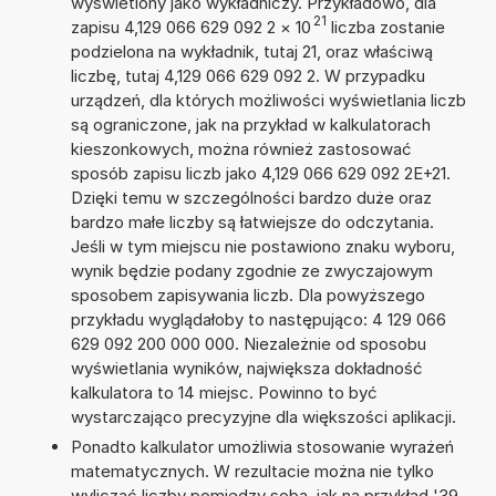
wyświetlony jako wykładniczy. Przykładowo, dla
21
zapisu 4,129 066 629 092 2
×
10
liczba zostanie
podzielona na wykładnik, tutaj 21, oraz właściwą
liczbę, tutaj 4,129 066 629 092 2. W przypadku
urządzeń, dla których możliwości wyświetlania liczb
są ograniczone, jak na przykład w kalkulatorach
kieszonkowych, można również zastosować
sposób zapisu liczb jako 4,129 066 629 092 2E+21.
Dzięki temu w szczególności bardzo duże oraz
bardzo małe liczby są łatwiejsze do odczytania.
Jeśli w tym miejscu nie postawiono znaku wyboru,
wynik będzie podany zgodnie ze zwyczajowym
sposobem zapisywania liczb. Dla powyższego
przykładu wyglądałoby to następująco: 4 129 066
629 092 200 000 000. Niezależnie od sposobu
wyświetlania wyników, największa dokładność
kalkulatora to 14 miejsc. Powinno to być
wystarczająco precyzyjne dla większości aplikacji.
Ponadto kalkulator umożliwia stosowanie wyrażeń
matematycznych. W rezultacie można nie tylko
wyliczać liczby pomiędzy sobą, jak na przykład '39