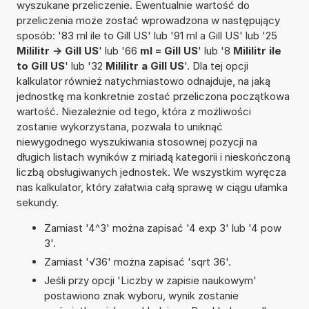
wyszukane przeliczenie. Ewentualnie wartość do
przeliczenia może zostać wprowadzona w następujący
sposób: '83 ml ile to Gill US' lub '91 ml a Gill US' lub '25
Mililitr -> Gill US
' lub '66
ml = Gill US
' lub '8
Mililitr ile
to Gill US
' lub '32
Mililitr a Gill US
'. Dla tej opcji
kalkulator również natychmiastowo odnajduje, na jaką
jednostkę ma konkretnie zostać przeliczona początkowa
wartość. Niezależnie od tego, która z możliwości
zostanie wykorzystana, pozwala to uniknąć
niewygodnego wyszukiwania stosownej pozycji na
długich listach wyników z miriadą kategorii i nieskończoną
liczbą obsługiwanych jednostek. We wszystkim wyręcza
nas kalkulator, który załatwia całą sprawę w ciągu ułamka
sekundy.
Zamiast '4^3' można zapisać '4 exp 3' lub '4 pow
3'.
Zamiast '√36' można zapisać 'sqrt 36'.
Jeśli przy opcji 'Liczby w zapisie naukowym'
postawiono znak wyboru, wynik zostanie