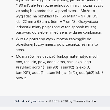
* 80 ml', ale też różne jednostki miary można łączyć
ze sobą bezpośrednio w przeliczeniu. Może to
wyglądać na przykład tak: '56 Mililitr + 97 Gill US'
lub '22mm x 63cm x 5dm = ? cm^3'. Oczywiście
jednostki miary połączone w ten sposób muszą
pasować do siebie i mieć sens w danej kombinacji.
W razie potrzeby wynik można zaokrąglić do
określonej liczby miejsc po przecinku, jeśli ma to
sens.
Można również używać funkcji matematycznych
cos, tan, sin, pow, acos, atan, asin, exp i sqrt.
Przykład: sqrt(4), sin(90), asin(1/2), 2 exp 3,
tan(90°), acos(1), atan(1/4), sin(π/2), cos(pi/2) lub 3
pow 2
Odcisk
-
Prywatności
- © 2005-2026 by Thomas Hainke