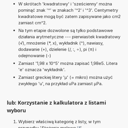
W skrótach 'kwadratowy' i 'sześcienny' można
pominąć znak '^' w znakach '^2' i '^3'. Centymetry
kwadratowe mogą być zatem zapisywane jako cm2
zamiast cm^2.
Na tym etapie dozwolone są tylko podstawowe
działania arytmetyczne --- pierwiastek kwadratowy
(√), mnożenie (*, x), wykładnik (^), nawiasy,
dodawanie (+), dzielenie (/, :, ÷), pi (π) i
odejmowanie (-)
Zamiast '1,98 x 10^5' można zapisać 1,98e5. Litera
'e' oznacza 'wykładnik'.
Zamiast greckiej litery 'µ' (= mikro) można użyć
zwykłego 'u', na przykład uPa zamiast µPa.
lub: Korzystanie z kalkulatora z listami
wyboru
Wybierz właściwą kategorię z listy, w tym
przypadku '
Stężenie molowe
'.