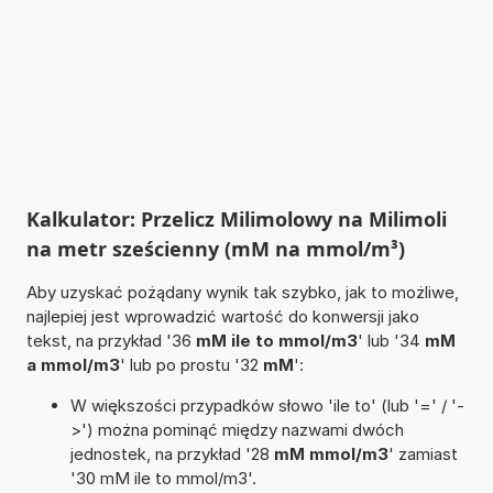
Kalkulator: Przelicz Milimolowy na Milimoli
na metr sześcienny (mM na mmol/m³)
Aby uzyskać pożądany wynik tak szybko, jak to możliwe,
najlepiej jest wprowadzić wartość do konwersji jako
tekst, na przykład '36
mM ile to mmol/m3
' lub '34
mM
a mmol/m3
' lub po prostu '32
mM
':
W większości przypadków słowo 'ile to' (lub '=' / '-
>') można pominąć między nazwami dwóch
jednostek, na przykład '28
mM mmol/m3
' zamiast
'30 mM ile to mmol/m3'.