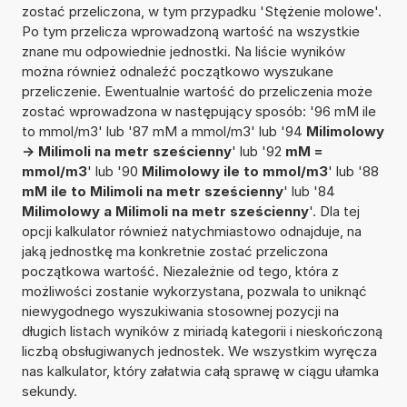
zostać przeliczona, w tym przypadku 'Stężenie molowe'.
Po tym przelicza wprowadzoną wartość na wszystkie
znane mu odpowiednie jednostki. Na liście wyników
można również odnaleźć początkowo wyszukane
przeliczenie. Ewentualnie wartość do przeliczenia może
zostać wprowadzona w następujący sposób: '96 mM ile
to mmol/m3' lub '87 mM a mmol/m3' lub '94
Milimolowy
-> Milimoli na metr sześcienny
' lub '92
mM =
mmol/m3
' lub '90
Milimolowy ile to mmol/m3
' lub '88
mM ile to Milimoli na metr sześcienny
' lub '84
Milimolowy a Milimoli na metr sześcienny
'. Dla tej
opcji kalkulator również natychmiastowo odnajduje, na
jaką jednostkę ma konkretnie zostać przeliczona
początkowa wartość. Niezależnie od tego, która z
możliwości zostanie wykorzystana, pozwala to uniknąć
niewygodnego wyszukiwania stosownej pozycji na
długich listach wyników z miriadą kategorii i nieskończoną
liczbą obsługiwanych jednostek. We wszystkim wyręcza
nas kalkulator, który załatwia całą sprawę w ciągu ułamka
sekundy.