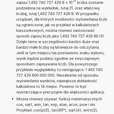
21
zapisu 1,462 740 727 429 8
×
10
liczba zostanie
podzielona na wykładnik, tutaj 21, oraz właściwą
liczbę, tutaj 1,462 740 727 429 8. W przypadku
urządzeń, dla których możliwości wyświetlania liczb
są ograniczone, jak na przykład w kalkulatorach
kieszonkowych, można również zastosować
sposób zapisu liczb jako 1,462 740 727 429 8E+21.
Dzięki temu w szczególności bardzo duże oraz
bardzo małe liczby są łatwiejsze do odczytania.
Jeśli w tym miejscu nie postawiono znaku wyboru,
wynik będzie podany zgodnie ze zwyczajowym
sposobem zapisywania liczb. Dla powyższego
przykładu wyglądałoby to następująco: 1 462 740
727 429 800 000 000. Niezależnie od sposobu
wyświetlania wyników, największa dokładność
kalkulatora to 14 miejsc. Powinno to być
wystarczająco precyzyjne dla większości aplikacji.
Można również używać funkcji matematycznych
cos, sqrt, asin, tan, exp, atan, acos, pow i sin.
Przykład: cos(pi/2), tan(90°), sqrt(4), sin(π/2),