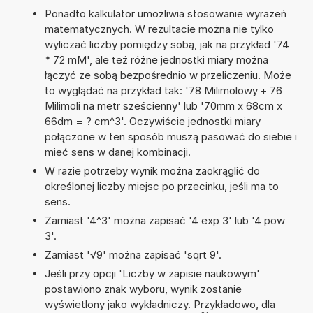
Ponadto kalkulator umożliwia stosowanie wyrażeń
matematycznych. W rezultacie można nie tylko
wyliczać liczby pomiędzy sobą, jak na przykład '74
* 72 mM', ale też różne jednostki miary można
łączyć ze sobą bezpośrednio w przeliczeniu. Może
to wyglądać na przykład tak: '78 Milimolowy + 76
Milimoli na metr sześcienny' lub '70mm x 68cm x
66dm = ? cm^3'. Oczywiście jednostki miary
połączone w ten sposób muszą pasować do siebie i
mieć sens w danej kombinacji.
W razie potrzeby wynik można zaokrąglić do
określonej liczby miejsc po przecinku, jeśli ma to
sens.
Zamiast '4^3' można zapisać '4 exp 3' lub '4 pow
3'.
Zamiast '√9' można zapisać 'sqrt 9'.
Jeśli przy opcji 'Liczby w zapisie naukowym'
postawiono znak wyboru, wynik zostanie
wyświetlony jako wykładniczy. Przykładowo, dla