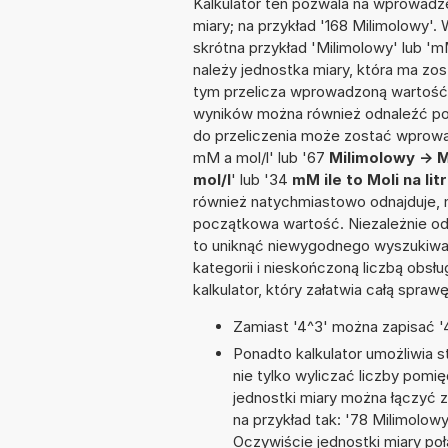
Kalkulator ten pozwala na wprowadze
miary; na przykład '168 Milimolowy'.
skrótna przykład 'Milimolowy' lub 'mM
należy jednostka miary, która ma zo
tym przelicza wprowadzoną wartość 
wyników można również odnaleźć po
do przeliczenia może zostać wprowad
mM a mol/l' lub '67
Milimolowy -> Mo
mol/l
' lub '34
mM ile to Moli na litr
również natychmiastowo odnajduje, n
początkowa wartość. Niezależnie od
to uniknąć niewygodnego wyszukiwani
kategorii i nieskończoną liczbą obs
kalkulator, który załatwia całą spra
Zamiast '4^3' można zapisać '4
Ponadto kalkulator umożliwia
nie tylko wyliczać liczby pomię
jednostki miary można łączyć 
na przykład tak: '78 Milimolow
Oczywiście jednostki miary po