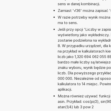
sens w danej kombinacji.
Zamiast '√36' można zapisać 's
W razie potrzeby wynik można za
ma to sens.
Jeśli przy opcji 'Liczby w zap
wyświetlony jako wykładniczy. 
zostanie podzielona na wykładni
8. W przypadku urządzeń, dla k
na przykład w kalkulatorach 
liczb jako 1,320 694 062 055 
bardzo małe liczby są łatwiejs
znaku wyboru, wynik będzie 
liczb. Dla powyższego przykła
000 000. Niezależnie od sposo
kalkulatora to 14 miejsc. Powi
aplikacji.
Można również używać funkcji m
asin. Przykład: cos(pi/2), sin(90
atan(1/4) lub 3 pow 2