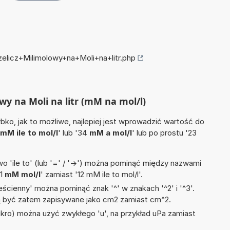
zelicz+Milimolowy+na+Moli+na+litr.php
owy na Moli na litr (mM na mol/l)
ko, jak to możliwe, najlepiej jest wprowadzić wartość do
mM ile to mol/l
' lub '34
mM a mol/l
' lub po prostu '23
 'ile to' (lub '=' / '->') można pominąć między nazwami
'1
mM mol/l
' zamiast '12 mM ile to mol/l'.
ścienny' można pominąć znak '^' w znakach '^2' i '^3'.
być zatem zapisywane jako cm2 zamiast cm^2.
mikro) można użyć zwykłego 'u', na przykład uPa zamiast