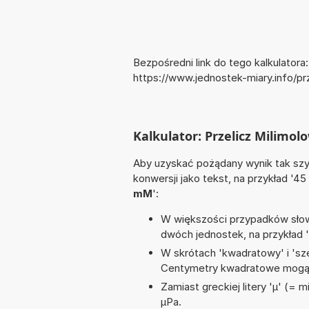
Bezpośredni link do tego kalkulatora:
https://www.jednostek-miary.info/pr
Kalkulator: Przelicz Milimol
Aby uzyskać pożądany wynik tak szyb
konwersji jako tekst, na przykład '45
mM
':
W większości przypadków słowo
dwóch jednostek, na przykład 
W skrótach 'kwadratowy' i 'sze
Centymetry kwadratowe mogą 
Zamiast greckiej litery 'µ' (= 
µPa.