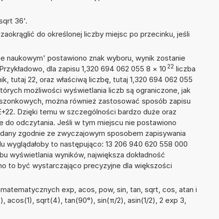
qrt 36'.
okrąglić do określonej liczby miejsc po przecinku, jeśli
isie naukowym' postawiono znak wyboru, wynik zostanie
22
Przykładowo, dla zapisu 1,320 694 062 055 8
×
10
liczba
k, tutaj 22, oraz właściwą liczbę, tutaj 1,320 694 062 055
tórych możliwości wyświetlania liczb są ograniczone, jak
kieszonkowych, można również zastosować sposób zapisu
8E+22. Dzięki temu w szczególności bardzo duże oraz
ze do odczytania. Jeśli w tym miejscu nie postawiono
podany zgodnie ze zwyczajowym sposobem zapisywania
du wyglądałoby to następująco: 13 206 940 620 558 000
bu wyświetlania wyników, największa dokładność
nno to być wystarczająco precyzyjne dla większości
atematycznych exp, acos, pow, sin, tan, sqrt, cos, atan i
), acos(1), sqrt(4), tan(90°), sin(π/2), asin(1/2), 2 exp 3,