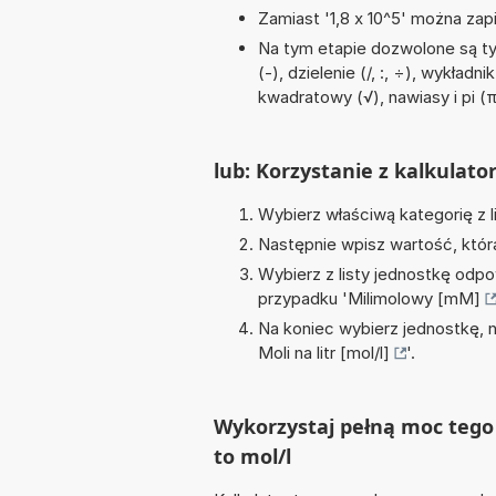
Zamiast '1,8 x 10^5' można zapi
Na tym etapie dozwolone są t
(-), dzielenie (/, :, ÷), wykładn
kwadratowy (√), nawiasy i pi (
lub: Korzystanie z kalkulato
Wybierz właściwą kategorię z l
Następnie wpisz wartość, któr
Wybierz z listy jednostkę odpo
przypadku '
Milimolowy [mM]
Na koniec wybierz jednostkę, 
Moli na litr [mol/l]
'.
Wykorzystaj pełną moc tego 
to mol/l