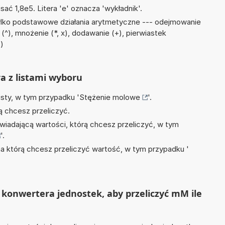
sać 1,8e5. Litera 'e' oznacza 'wykładnik'.
ylko podstawowe działania arytmetyczne --- odejmowanie
ik (^), mnożenie (*, x), dodawanie (+), pierwiastek
π)
ra z listami wyboru
isty, w tym przypadku '
Stężenie molowe
'.
ą chcesz przeliczyć.
wiadającą wartości, którą chcesz przeliczyć, w tym
'.
na którą chcesz przeliczyć wartość, w tym przypadku '
konwertera jednostek, aby przeliczyć mM ile