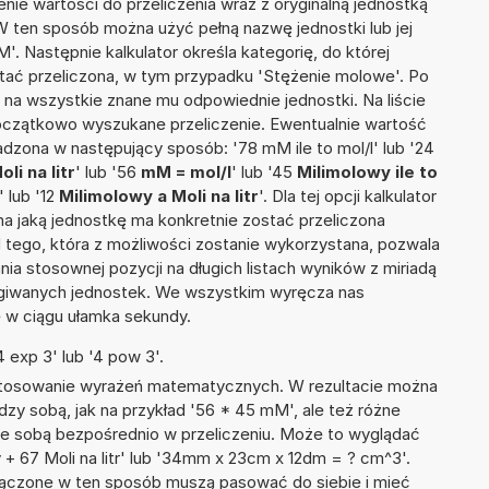
nie wartości do przeliczenia wraz z oryginalną jednostką
 W ten sposób można użyć pełną nazwę jednostki lub jej
'. Następnie kalkulator określa kategorię, do której
stać przeliczona, w tym przypadku 'Stężenie molowe'. Po
na wszystkie znane mu odpowiednie jednostki. Na liście
czątkowo wyszukane przeliczenie. Ewentualnie wartość
zona w następujący sposób: '78 mM ile to mol/l' lub '24
li na litr
' lub '56
mM = mol/l
' lub '45
Milimolowy ile to
' lub '12
Milimolowy a Moli na litr
'. Dla tej opcji kalkulator
a jaką jednostkę ma konkretnie zostać przeliczona
 tego, która z możliwości zostanie wykorzystana, pozwala
a stosownej pozycji na długich listach wyników z miriadą
ługiwanych jednostek. We wszystkim wyręcza nas
wę w ciągu ułamka sekundy.
 exp 3' lub '4 pow 3'.
 stosowanie wyrażeń matematycznych. W rezultacie można
dzy sobą, jak na przykład '56 * 45 mM', ale też różne
ze sobą bezpośrednio w przeliczeniu. Może to wyglądać
y + 67 Moli na litr' lub '34mm x 23cm x 12dm = ? cm^3'.
łączone w ten sposób muszą pasować do siebie i mieć