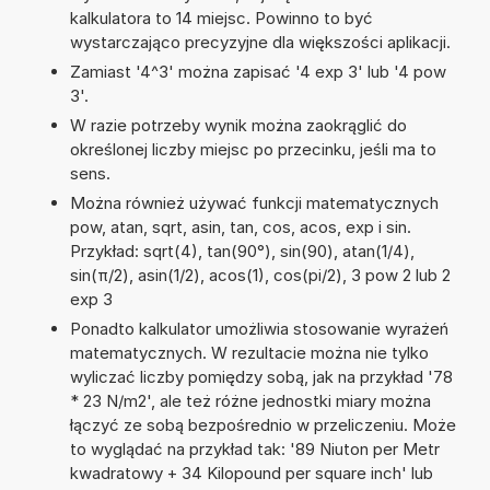
kalkulatora to 14 miejsc. Powinno to być
wystarczająco precyzyjne dla większości aplikacji.
Zamiast '4^3' można zapisać '4 exp 3' lub '4 pow
3'.
W razie potrzeby wynik można zaokrąglić do
określonej liczby miejsc po przecinku, jeśli ma to
sens.
Można również używać funkcji matematycznych
pow, atan, sqrt, asin, tan, cos, acos, exp i sin.
Przykład: sqrt(4), tan(90°), sin(90), atan(1/4),
sin(π/2), asin(1/2), acos(1), cos(pi/2), 3 pow 2 lub 2
exp 3
Ponadto kalkulator umożliwia stosowanie wyrażeń
matematycznych. W rezultacie można nie tylko
wyliczać liczby pomiędzy sobą, jak na przykład '78
* 23 N/m2', ale też różne jednostki miary można
łączyć ze sobą bezpośrednio w przeliczeniu. Może
to wyglądać na przykład tak: '89 Niuton per Metr
kwadratowy + 34 Kilopound per square inch' lub