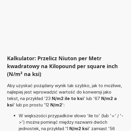
Kalkulator: Przelicz Niuton per Metr
kwadratowy na Kilopound per square inch
(N/m² na ksi)
Aby uzyskać pożądany wynik tak szybko, jak to możliwe,
najlepiej jest wprowadzić wartość do konwersji jako
tekst, na przykład '23
N/m2 ile to ksi
' lub '67
N/m2 a
ksi
' lub po prostu '12
N/m2
':
W większości przypadków słowo 'ile to' (lub '=' / '-
>') można pominąć między nazwami dwóch
jednostek, na przykład '1
N/m2 ksi
' zamiast '56