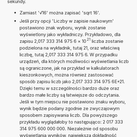
sekundy.
Zamiast '√16' można zapisać 'sqrt 16'.
Jeśli przy opcji 'Liczby w zapisie naukowym'
postawiono znak wyboru, wynik zostanie
wyświetlony jako wykładniczy. Przykładowo, dla
21
zapisu 2,017 333 314 975 6
×
10
liczba zostanie
podzielona na wykładnik, tutaj 21, oraz właściwą
liczbę, tutaj 2,017 333 314 975 6. W przypadku
urządzeń, dla których możliwości wyświetlania liczb
są ograniczone, jak na przykład w kalkulatorach
kieszonkowych, można również zastosować
sposób zapisu liczb jako 2,017 333 314 975 6E+21.
Dzięki temu w szczególności bardzo duże oraz
bardzo małe liczby są łatwiejsze do odczytania.
Jeśli w tym miejscu nie postawiono znaku wyboru,
wynik będzie podany zgodnie ze zwyczajowym
sposobem zapisywania liczb. Dla powyższego
przykładu wyglądałoby to następująco: 2 017 333
314 975 600 000 000. Niezależnie od sposobu
wyświetlania wyników, największa dokładność