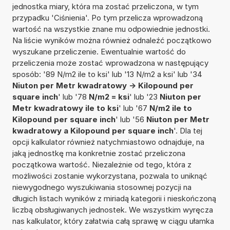
jednostka miary, która ma zostać przeliczona, w tym
przypadku 'Ciśnienia'. Po tym przelicza wprowadzoną
wartość na wszystkie znane mu odpowiednie jednostki.
Na liście wyników można również odnaleźć początkowo
wyszukane przeliczenie. Ewentualnie wartość do
przeliczenia może zostać wprowadzona w następujący
sposób: '89 N/m2 ile to ksi' lub '13 N/m2 a ksi' lub '34
Niuton per Metr kwadratowy -> Kilopound per
square inch
' lub '78
N/m2 = ksi
' lub '23
Niuton per
Metr kwadratowy ile to ksi
' lub '67
N/m2 ile to
Kilopound per square inch
' lub '56
Niuton per Metr
kwadratowy a Kilopound per square inch
'. Dla tej
opcji kalkulator również natychmiastowo odnajduje, na
jaką jednostkę ma konkretnie zostać przeliczona
początkowa wartość. Niezależnie od tego, która z
możliwości zostanie wykorzystana, pozwala to uniknąć
niewygodnego wyszukiwania stosownej pozycji na
długich listach wyników z miriadą kategorii i nieskończoną
liczbą obsługiwanych jednostek. We wszystkim wyręcza
nas kalkulator, który załatwia całą sprawę w ciągu ułamka