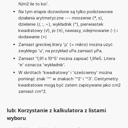
N/m2 ile to ksi'.
Na tym etapie dozwolone są tylko podstawowe
działania arytmetyczne --- mnożenie (*, x),
dzielenie (/, :, ÷), wykładnik (^), pierwiastek
kwadratowy (√), pi (π), nawiasy, odejmowanie (-) i
dodawanie (+)
Zamiast greckiej litery 'µ' (= mikro) można użyć
zwykłego 'u', na przykład uPa zamiast µPa.
Zamiast '1,91 x 10^5' można zapisać 1,91e5. Litera
'e' oznacza 'wykładnik'.
W skrótach 'kwadratowy' i 'sześcienny' można
pominąć znak '^' w znakach '^2' i '^3'. Centymetry
kwadratowe mogą być zatem zapisywane jako cm2
zamiast cm^2.
lub: Korzystanie z kalkulatora z listami
wyboru