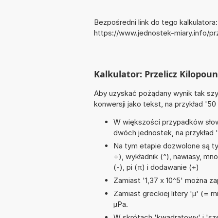
Bezpośredni link do tego kalkulatora:
https://www.jednostek-miary.info/p
Kalkulator: Przelicz Kilopoun
Aby uzyskać pożądany wynik tak szyb
konwersji jako tekst, na przykład '50 
W większości przypadków słowo
dwóch jednostek, na przykład '19
Na tym etapie dozwolone są tyl
÷), wykładnik (^), nawiasy, mn
(-), pi (π) i dodawanie (+)
Zamiast '1,37 x 10^5' można zap
Zamiast greckiej litery 'µ' (= 
µPa.
W skrótach 'kwadratowy' i 'sze