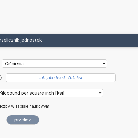
rzelicznik jednostek
?
iczby w zapisie naukowym