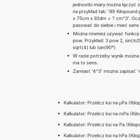
jednostki miary można łączyć 
na przykład tak: '89 Kilopound
x 75cm x 92dm = ? cm^3'. Ocz
pasować do siebie i mieć sens 
Można również używać funkcji m
pow. Przykład: 3 pow 2, sin(π/2)
sqrt(4) lub tan(90°)
W razie potrzeby wynik można za
ma to sens.
Zamiast '4^3' można zapisać '4
Kalkulator: Przelicz ksi na µPa (Ki
Kalkulator: Przelicz ksi na mPa (Kil
Kalkulator: Przelicz ksi na Pa (Kilo
Kalkulator: Przelicz ksi na hPa (Ki