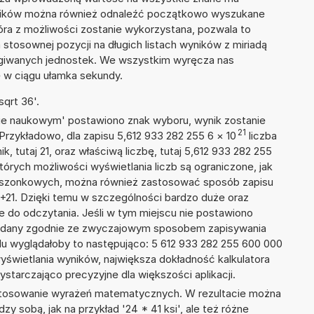
wyników można również odnaleźć początkowo wyszukane
tóra z możliwości zostanie wykorzystana, pozwala to
tosownej pozycji na długich listach wyników z miriadą
ługiwanych jednostek. We wszystkim wyręcza nas
wę w ciągu ułamka sekundy.
qrt 36'.
isie naukowym' postawiono znak wyboru, wynik zostanie
21
Przykładowo, dla zapisu 5,612 933 282 255 6
×
10
liczba
k, tutaj 21, oraz właściwą liczbę, tutaj 5,612 933 282 255
tórych możliwości wyświetlania liczb są ograniczone, jak
kieszonkowych, można również zastosować sposób zapisu
E+21. Dzięki temu w szczególności bardzo duże oraz
ze do odczytania. Jeśli w tym miejscu nie postawiono
podany zgodnie ze zwyczajowym sposobem zapisywania
du wyglądałoby to następująco: 5 612 933 282 255 600 000
yświetlania wyników, największa dokładność kalkulatora
ystarczająco precyzyjne dla większości aplikacji.
 stosowanie wyrażeń matematycznych. W rezultacie można
zy sobą, jak na przykład '24 * 41 ksi', ale też różne