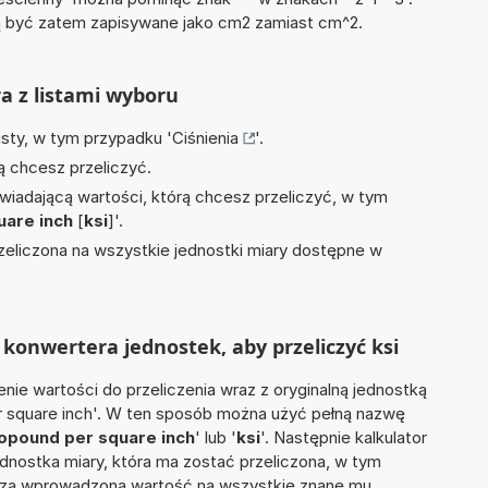
być zatem zapisywane jako cm2 zamiast cm^2.
ra z listami wyboru
isty, w tym przypadku '
Ciśnienia
'.
ą chcesz przeliczyć.
wiadającą wartości, którą chcesz przeliczyć, w tym
uare inch
[
ksi
]'.
zeliczona na wszystkie jednostki miary dostępne w
konwertera jednostek, aby przeliczyć ksi
nie wartości do przeliczenia wraz z oryginalną jednostką
er square inch'. W ten sposób można użyć pełną nazwę
lopound per square inch
' lub '
ksi
'. Następnie kalkulator
jednostka miary, która ma zostać przeliczona, w tym
licza wprowadzoną wartość na wszystkie znane mu