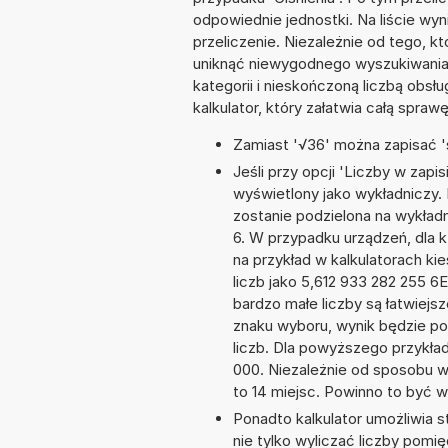
odpowiednie jednostki. Na liście 
przeliczenie. Niezależnie od tego, k
uniknąć niewygodnego wyszukiwania s
kategorii i nieskończoną liczbą obs
kalkulator, który załatwia całą spra
Zamiast '√36' można zapisać 's
Jeśli przy opcji 'Liczby w zap
wyświetlony jako wykładniczy. 
zostanie podzielona na wykładni
6. W przypadku urządzeń, dla k
na przykład w kalkulatorach 
liczb jako 5,612 933 282 255 6
bardzo małe liczby są łatwiejs
znaku wyboru, wynik będzie 
liczb. Dla powyższego przykła
000. Niezależnie od sposobu w
to 14 miejsc. Powinno to być w
Ponadto kalkulator umożliwia
nie tylko wyliczać liczby pomięd