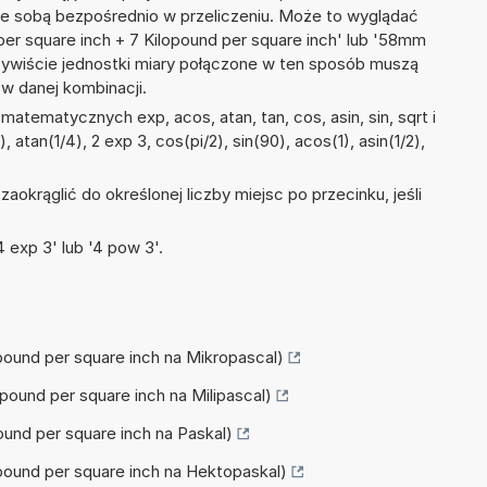
ze sobą bezpośrednio w przeliczeniu. Może to wyglądać
 per square inch + 7 Kilopound per square inch' lub '58mm
ywiście jednostki miary połączone w ten sposób muszą
w danej kombinacji.
atematycznych exp, acos, atan, tan, cos, asin, sin, sqrt i
, atan(1/4), 2 exp 3, cos(pi/2), sin(90), acos(1), asin(1/2),
okrąglić do określonej liczby miejsc po przecinku, jeśli
 exp 3' lub '4 pow 3'.
lopound per square inch na Mikropascal)
opound per square inch na Milipascal)
pound per square inch na Paskal)
lopound per square inch na Hektopaskal)