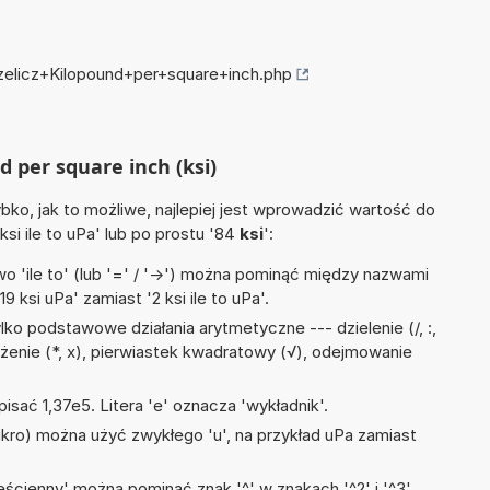
rzelicz+Kilopound+per+square+inch.php
d per square inch (ksi)
ko, jak to możliwe, najlepiej jest wprowadzić wartość do
ksi ile to uPa' lub po prostu '84
ksi
':
 'ile to' (lub '=' / '->') można pominąć między nazwami
 ksi uPa' zamiast '2 ksi ile to uPa'.
ko podstawowe działania arytmetyczne --- dzielenie (/, :,
ożenie (*, x), pierwiastek kwadratowy (√), odejmowanie
isać 1,37e5. Litera 'e' oznacza 'wykładnik'.
mikro) można użyć zwykłego 'u', na przykład uPa zamiast
ścienny' można pominąć znak '^' w znakach '^2' i '^3'.