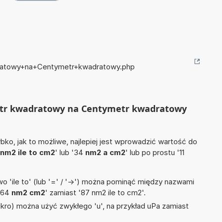
dratowy+na+Centymetr+kwadratowy.php
metr kwadratowy na Centymetr kwadratowy
ko, jak to możliwe, najlepiej jest wprowadzić wartość do
nm2 ile to cm2
' lub '34
nm2 a cm2
' lub po prostu '11
 'ile to' (lub '=' / '->') można pominąć między nazwami
 '64
nm2 cm2
' zamiast '87 nm2 ile to cm2'.
mikro) można użyć zwykłego 'u', na przykład uPa zamiast