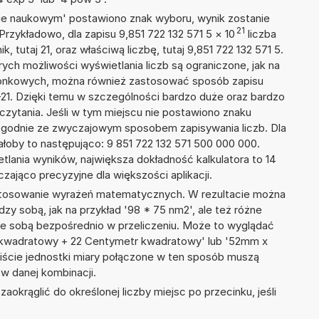
isie naukowym' postawiono znak wyboru, wynik zostanie
21
Przykładowo, dla zapisu 9,851 722 132 571 5
×
10
liczba
, tutaj 21, oraz właściwą liczbę, tutaj 9,851 722 132 571 5.
ych możliwości wyświetlania liczb są ograniczone, jak na
szonkowych, można również zastosować sposób zapisu
E+21. Dzięki temu w szczególności bardzo duże oraz bardzo
dczytania. Jeśli w tym miejscu nie postawiono znaku
zgodnie ze zwyczajowym sposobem zapisywania liczb. Dla
oby to następująco: 9 851 722 132 571 500 000 000.
tlania wyników, największa dokładność kalkulatora to 14
zająco precyzyjne dla większości aplikacji.
 stosowanie wyrażeń matematycznych. W rezultacie można
dzy sobą, jak na przykład '98 * 75 nm2', ale też różne
ze sobą bezpośrednio w przeliczeniu. Może to wyglądać
r kwadratowy + 22 Centymetr kwadratowy' lub '52mm x
ście jednostki miary połączone w ten sposób muszą
w danej kombinacji.
okrąglić do określonej liczby miejsc po przecinku, jeśli