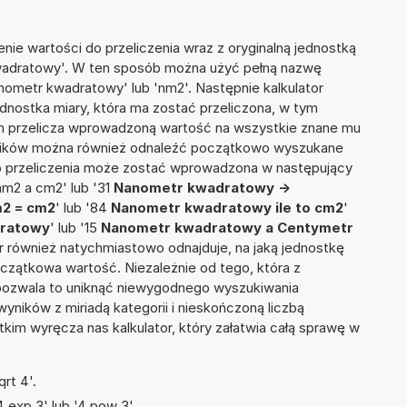
nie wartości do przeliczenia wraz z oryginalną jednostką
kwadratowy'. W ten sposób można użyć pełną nazwę
Nanometr kwadratowy' lub 'nm2'. Następnie kalkulator
jednostka miary, która ma zostać przeliczona, w tym
ym przelicza wprowadzoną wartość na wszystkie znane mu
wyników można również odnaleźć początkowo wyszukane
do przeliczenia może zostać wprowadzona w następujący
nm2 a cm2' lub '31
Nanometr kwadratowy ->
2 = cm2
' lub '84
Nanometr kwadratowy ile to cm2
'
dratowy
' lub '15
Nanometr kwadratowy a Centymetr
ator również natychmiastowo odnajduje, na jaką jednostkę
czątkowa wartość. Niezależnie od tego, która z
pozwala to uniknąć niewygodnego wyszukiwania
wyników z miriadą kategorii i nieskończoną liczbą
im wyręcza nas kalkulator, który załatwia całą sprawę w
rt 4'.
 exp 3' lub '4 pow 3'.