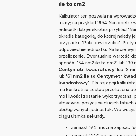
ile to cm2
Kalkulator ten pozwala na wprowadze
miary; na przykład '954 Nanometr 
jednostki lub jej skrótna przykład '
określa kategorię, do której należy 
przypadku 'Pola powierzchni'. Po t
odpowiednie jednostki. Na liście 
przeliczenie. Ewentualnie wartość 
sposób: '54 nm2 ile to cm2' lub '39 
Centymetr kwadratowy
' lub '8
nm
lub '61
nm2 ile to Centymetr kwa
kwadratowy
'. Dla tej opcji kalkul
ma konkretnie zostać przeliczona po
możliwości zostanie wykorzystana, 
stosownej pozycji na długich listach 
obsługiwanych jednostek. We wszystk
ciągu ułamka sekundy.
Zamiast '√4' można zapisać 'sq
Zamiast '4^3' można zapisać '4