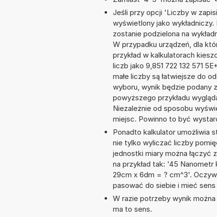
Jeśli przy opcji 'Liczby w zap
wyświetlony jako wykładniczy. 
zostanie podzielona na wykładnik
W przypadku urządzeń, dla któr
przykład w kalkulatorach kie
liczb jako 9,851 722 132 571 5
małe liczby są łatwiejsze do o
wyboru, wynik będzie podany 
powyższego przykładu wyglądał
Niezależnie od sposobu wyświe
miejsc. Powinno to być wystarc
Ponadto kalkulator umożliwia
nie tylko wyliczać liczby pomię
jednostki miary można łączyć 
na przykład tak: '45 Nanomet
29cm x 6dm = ? cm^3'. Oczywi
pasować do siebie i mieć sens 
W razie potrzeby wynik można za
ma to sens.