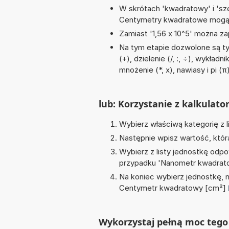
W skrótach 'kwadratowy' i 'sze
Centymetry kwadratowe mogą 
Zamiast '1,56 x 10^5' można zap
Na tym etapie dozwolone są t
(+), dzielenie (/, :, ÷), wykład
mnożenie (*, x), nawiasy i pi (π
lub: Korzystanie z kalkulato
Wybierz właściwą kategorię z l
Następnie wpisz wartość, któr
Wybierz z listy jednostkę odpo
przypadku '
Nanometr kwadrat
Na koniec wybierz jednostkę, 
Centymetr kwadratowy [cm²]
Wykorzystaj pełną moc tego