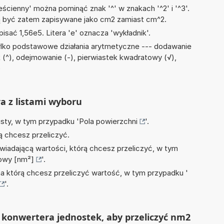
ścienny' można pominąć znak '^' w znakach '^2' i '^3'.
być zatem zapisywane jako cm2 zamiast cm^2.
isać 1,56e5. Litera 'e' oznacza 'wykładnik'.
ylko podstawowe działania arytmetyczne --- dodawanie
nik (^), odejmowanie (-), pierwiastek kwadratowy (√),
)
ra z listami wyboru
isty, w tym przypadku '
Pola powierzchni
'.
ą chcesz przeliczyć.
wiadającą wartości, którą chcesz przeliczyć, w tym
owy [nm²]
'.
na którą chcesz przeliczyć wartość, w tym przypadku '
'.
 konwertera jednostek, aby przeliczyć nm2