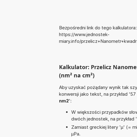
Bezpośredni link do tego kalkulatora:
https://www.jednostek-
miary.info/przelicz+Nanometr+kwa
Kalkulator: Przelicz Nano
(nm² na cm²)
Aby uzyskać pożądany wynik tak szyb
konwersji jako tekst, na przykład '57
nm2
':
W większości przypadków słowo
dwóch jednostek, na przykład
Zamiast greckiej litery 'µ' (= 
µPa.