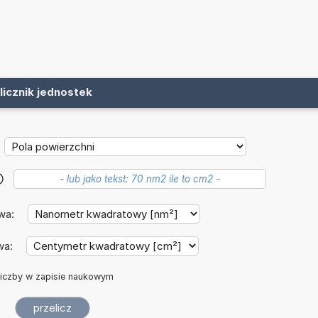
licznik jednostek
?
wa:
wa:
iczby w zapisie naukowym