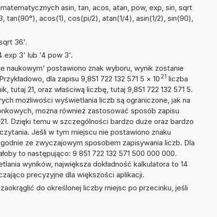
atematycznych asin, tan, acos, atan, pow, exp, sin, sqrt
3, tan(90°), acos(1), cos(pi/2), atan(1/4), asin(1/2), sin(90),
qrt 36'.
 exp 3' lub '4 pow 3'.
isie naukowym' postawiono znak wyboru, wynik zostanie
21
Przykładowo, dla zapisu 9,851 722 132 571 5
×
10
liczba
, tutaj 21, oraz właściwą liczbę, tutaj 9,851 722 132 571 5.
ych możliwości wyświetlania liczb są ograniczone, jak na
szonkowych, można również zastosować sposób zapisu
E+21. Dzięki temu w szczególności bardzo duże oraz bardzo
dczytania. Jeśli w tym miejscu nie postawiono znaku
zgodnie ze zwyczajowym sposobem zapisywania liczb. Dla
oby to następująco: 9 851 722 132 571 500 000 000.
tlania wyników, największa dokładność kalkulatora to 14
zająco precyzyjne dla większości aplikacji.
okrąglić do określonej liczby miejsc po przecinku, jeśli