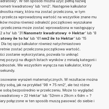
kwadratowy'. W ten sposób można użyć pełną nazwę
Nanometr kwadratowy' lub 'nm2'. Następnie kalkulator
jednostka miary, która ma zostać przeliczona, w tym
ym przelicza wprowadzoną wartość na wszystkie znane mu
wyników można również odnaleźć początkowo wyszukane
do przeliczenia może zostać wprowadzona w następujący
2 a ha' lub '31
Nanometr kwadratowy -> Hektar
' lub '8
towy ile to ha
' lub '61
nm2 ile to Hektar
' lub '15
. Dla tej opcji kalkulator również natychmiastowo
kretnie zostać przeliczona początkowa wartość.
ości zostanie wykorzystana, pozwala to uniknąć
pozycji na długich listach wyników z miriadą kategorii i
ednostek. We wszystkim wyręcza nas kalkulator, który
 sekundy.
 stosowanie wyrażeń matematycznych. W rezultacie można
dzy sobą, jak na przykład '98 * 75 nm2', ale też różne
ze sobą bezpośrednio w przeliczeniu. Może to wyglądać
 kwadratowy + 22 Hektar' lub '52mm x 29cm x 6dm = ?
iary połączone w ten sposób muszą pasować do siebie i