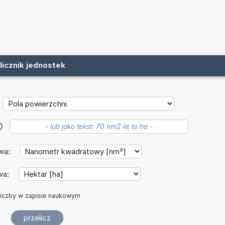
licznik jednostek
?
wa:
wa:
iczby w zapisie naukowym