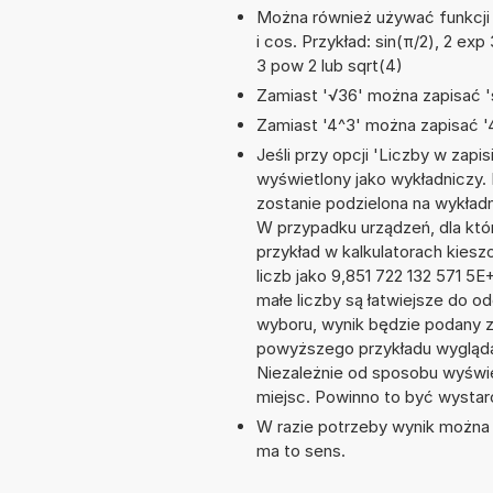
Można również używać funkcji m
i cos. Przykład: sin(π/2), 2 exp 
3 pow 2 lub sqrt(4)
Zamiast '√36' można zapisać 's
Zamiast '4^3' można zapisać '4
Jeśli przy opcji 'Liczby w zap
wyświetlony jako wykładniczy. 
zostanie podzielona na wykładnik
W przypadku urządzeń, dla któr
przykład w kalkulatorach kie
liczb jako 9,851 722 132 571 5
małe liczby są łatwiejsze do o
wyboru, wynik będzie podany 
powyższego przykładu wyglądał
Niezależnie od sposobu wyświe
miejsc. Powinno to być wystarc
W razie potrzeby wynik można za
ma to sens.