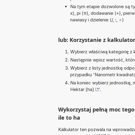
Na tym etapie dozwolone są ty
x), pi (π), dodawanie (+), pier
nawiasy i dzielenie (/, :, ÷)
lub: Korzystanie z kalkulato
Wybierz właściwą kategorię z l
Następnie wpisz wartość, któr
Wybierz z listy jednostkę odpo
przypadku '
Nanometr kwadrat
Na koniec wybierz jednostkę, 
Hektar [ha]
'.
Wykorzystaj pełną moc tego
ile to ha
Kalkulator ten pozwala na wprowadze