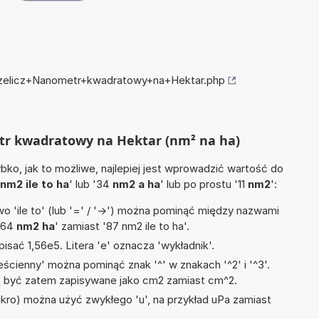
przelicz+Nanometr+kwadratowy+na+Hektar.php
etr kwadratowy na Hektar (nm² na ha)
ko, jak to możliwe, najlepiej jest wprowadzić wartość do
nm2 ile to ha
' lub '34
nm2 a ha
' lub po prostu '11
nm2
':
 'ile to' (lub '=' / '->') można pominąć między nazwami
 '64
nm2 ha
' zamiast '87 nm2 ile to ha'.
isać 1,56e5. Litera 'e' oznacza 'wykładnik'.
ścienny' można pominąć znak '^' w znakach '^2' i '^3'.
być zatem zapisywane jako cm2 zamiast cm^2.
mikro) można użyć zwykłego 'u', na przykład uPa zamiast