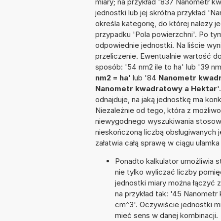
miary; na przykład '837 Nanometr 
jednostki lub jej skrótna przykład '
określa kategorię, do której należy 
przypadku 'Pola powierzchni'. Po t
odpowiednie jednostki. Na liście 
przeliczenie. Ewentualnie wartość 
sposób: '54 nm2 ile to ha' lub '39 nm
nm2 = ha
' lub '84
Nanometr kwadra
Nanometr kwadratowy a Hektar
'
odnajduje, na jaką jednostkę ma kon
Niezależnie od tego, która z możliw
niewygodnego wyszukiwania stosownej 
nieskończoną liczbą obsługiwanych j
załatwia całą sprawę w ciągu ułamka
Ponadto kalkulator umożliwia
nie tylko wyliczać liczby pomię
jednostki miary można łączyć 
na przykład tak: '45 Nanometr
cm^3'. Oczywiście jednostki m
mieć sens w danej kombinacji.