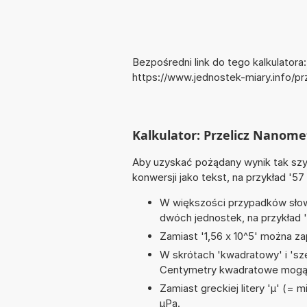
Bezpośredni link do tego kalkulatora:
https://www.jednostek-miary.info/
Kalkulator: Przelicz Nanom
Aby uzyskać pożądany wynik tak szyb
konwersji jako tekst, na przykład '57
W większości przypadków słowo
dwóch jednostek, na przykład
Zamiast '1,56 x 10^5' można zap
W skrótach 'kwadratowy' i 'sze
Centymetry kwadratowe mogą 
Zamiast greckiej litery 'µ' (= 
µPa.