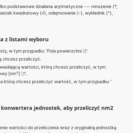
lko podstawowe działania arytmetyczne --- mnożenie (*,
wiastek kwadratowy (√), odejmowanie (-), wykładnik (^),
ra z listami wyboru
isty, w tym przypadku '
Pola powierzchni
'.
ą chcesz przeliczyć.
wiadającą wartości, którą chcesz przeliczyć, w tym
owy [nm²]
'.
na którą chcesz przeliczyć wartość, w tym przypadku '
 konwertera jednostek, aby przeliczyć nm2
nie wartości do przeliczenia wraz z oryginalną jednostką