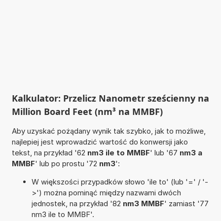
Kalkulator: Przelicz Nanometr sześcienny na
Million Board Feet (nm³ na MMBF)
Aby uzyskać pożądany wynik tak szybko, jak to możliwe,
najlepiej jest wprowadzić wartość do konwersji jako
tekst, na przykład '62
nm3 ile to MMBF
' lub '67
nm3 a
MMBF
' lub po prostu '72
nm3
':
W większości przypadków słowo 'ile to' (lub '=' / '-
>') można pominąć między nazwami dwóch
jednostek, na przykład '82
nm3 MMBF
' zamiast '77
nm3 ile to MMBF'.