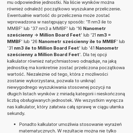
mu odpowiednie jednostki. Na liście wyników można
również odnaleźć początkowo wyszukane przeliczenie.
Ewentualnie wartość do przeliczenia może zostać
wprowadzona w następujący sposób: '11 nm3 ile to
MMBF' lub '37 nm3 a MMBF' lub '16
Nanometr
sześcienny -> Million Board Feet
' lub '21
nm3 =
MMBF
' lub '26
Nanometr sześcienny ile to MMBF
' lub
'31
nm3 ile to Million Board Feet
' lub '41
Nanometr
sześcienny a Million Board Feet
'. Dla tej opcji
kalkulator również natychmiastowo odnajduje, na jaką
jednostkę ma konkretnie zostać przeliczona początkowa
wartość. Niezależnie od tego, która z możliwości
zostanie wykorzystana, pozwala to uniknąć
niewygodnego wyszukiwania stosownej pozycji na
długich listach wyników z miriadą kategorii i nieskończoną
liczbą obsługiwanych jednostek. We wszystkim wyręcza
nas kalkulator, który załatwia całą sprawę w ciągu ułamka
sekundy.
Ponadto kalkulator umożliwia stosowanie wyrażeń
matematycznych. W rezultacie można nie tylko