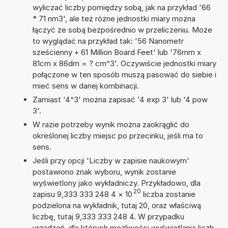
wyliczać liczby pomiędzy sobą, jak na przykład '66
* 71 nm3', ale też różne jednostki miary można
łączyć ze sobą bezpośrednio w przeliczeniu. Może
to wyglądać na przykład tak: '56 Nanometr
sześcienny + 61 Million Board Feet' lub '76mm x
81cm x 86dm = ? cm^3'. Oczywiście jednostki miary
połączone w ten sposób muszą pasować do siebie i
mieć sens w danej kombinacji.
Zamiast '4^3' można zapisać '4 exp 3' lub '4 pow
3'.
W razie potrzeby wynik można zaokrąglić do
określonej liczby miejsc po przecinku, jeśli ma to
sens.
Jeśli przy opcji 'Liczby w zapisie naukowym'
postawiono znak wyboru, wynik zostanie
wyświetlony jako wykładniczy. Przykładowo, dla
20
zapisu 9,333 333 248 4
×
10
liczba zostanie
podzielona na wykładnik, tutaj 20, oraz właściwą
liczbę, tutaj 9,333 333 248 4. W przypadku
urządzeń, dla których możliwości wyświetlania liczb