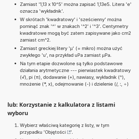
Zamiast '1,13 x 10^5' można zapisać 1,13e5. Litera 'e'
oznacza 'wykładnik'.
W skrótach 'kwadratowy' i 'sześcienny' można
pominąć znak '^' w znakach '^2' i '^3'. Centymetry
kwadratowe mogą być zatem zapisywane jako cm2
zamiast cm^2.
Zamiast greckiej litery 'µ' (= mikro) można użyć
zwykłego 'u', na przykład uPa zamiast µPa.
Na tym etapie dozwolone są tylko podstawowe
działania arytmetyczne --- pierwiastek kwadratowy
(√), pi (π), dodawanie (+), nawiasy, wykładnik (^),
mnożenie (*, x), odejmowanie (-) i dzielenie (/, :, ÷)
lub: Korzystanie z kalkulatora z listami
wyboru
Wybierz właściwą kategorię z listy, w tym
przypadku '
Objętości
'.