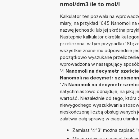
nmol/dm3 ile to mol/l
Kalkulator ten pozwala na wprowadze
miary; na przykład '645 Nanomoli n
nazwę jednostki lub jej skrótna przy
Następnie kalkulator określa kategor
przeliczona, w tym przypadku 'Stęż
wszystkie znane mu odpowiednie jed
początkowo wyszukane przeliczenie.
wprowadzona w następujący sposób: '
'4
Nanomoli na decymetr sześcienn
Nanomoli na decymetr sześcienny 
'75
Nanomoli na decymetr sześcien
natychmiastowo odnajduje, na jaką 
wartość. Niezależnie od tego, która
niewygodnego wyszukiwania stosownej 
nieskończoną liczbą obsługiwanych j
załatwia całą sprawę w ciągu ułamka
Zamiast '4^3' można zapisać '4
Można również używać funkcji m