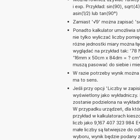
i exp. Przykład: sin(90), sqrt(4)
asin(1/2) lub tan(90°)
Zamiast '√9' można zapisać 'sq
Ponadto kalkulator umożliwia
nie tylko wyliczać liczby pomię
różne jednostki miary można ł
wyglądać na przykład tak: '78 N
'16mm x 50cm x 84dm = ? cm^3
muszą pasować do siebie i mie
W razie potrzeby wynik można za
ma to sens.
Jeśli przy opcji 'Liczby w zap
wyświetlony jako wykładniczy.
zostanie podzielona na wykładni
W przypadku urządzeń, dla któr
przykład w kalkulatorach kie
liczb jako 9,167 407 323 984 
małe liczby są łatwiejsze do o
wyboru, wynik będzie podany 