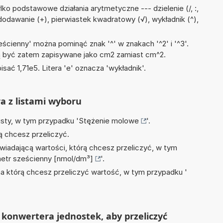
ko podstawowe działania arytmetyczne --- dzielenie (/, :,
dodawanie (+), pierwiastek kwadratowy (√), wykładnik (^),
ścienny' można pominąć znak '^' w znakach '^2' i '^3'.
być zatem zapisywane jako cm2 zamiast cm^2.
isać 1,71e5. Litera 'e' oznacza 'wykładnik'.
ra z listami wyboru
isty, w tym przypadku '
Stężenie molowe
'.
ą chcesz przeliczyć.
wiadającą wartości, którą chcesz przeliczyć, w tym
etr sześcienny [nmol/dm³]
'.
na którą chcesz przeliczyć wartość, w tym przypadku '
konwertera jednostek, aby przeliczyć