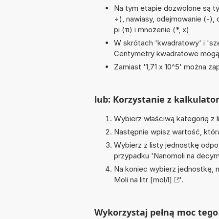
Na tym etapie dozwolone są tyl
÷), nawiasy, odejmowanie (-), 
pi (π) i mnożenie (*, x)
W skrótach 'kwadratowy' i 'sze
Centymetry kwadratowe mogą 
Zamiast '1,71 x 10^5' można zap
lub: Korzystanie z kalkulato
Wybierz właściwą kategorię z l
Następnie wpisz wartość, któr
Wybierz z listy jednostkę odpo
przypadku '
Nanomoli na decym
Na koniec wybierz jednostkę, 
Moli na litr [mol/l]
'.
Wykorzystaj pełną moc tego 