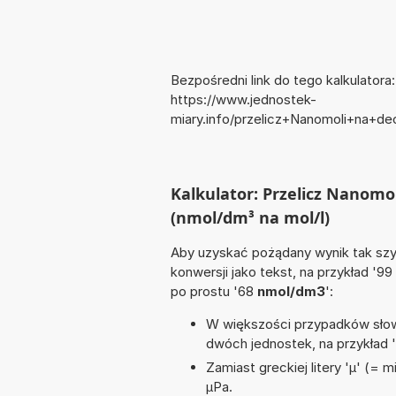
Bezpośredni link do tego kalkulatora:
https://www.jednostek-
miary.info/przelicz+Nanomoli+na+de
Kalkulator: Przelicz Nanomol
(nmol/dm³ na mol/l)
Aby uzyskać pożądany wynik tak szyb
konwersji jako tekst, na przykład '99
po prostu '68
nmol/dm3
':
W większości przypadków słowo
dwóch jednostek, na przykład 
Zamiast greckiej litery 'µ' (= 
µPa.