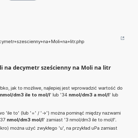
cymetr+szescienny+na+Moli+na+litr.php
i na decymetr sześcienny na Moli na litr
ko, jak to możliwe, najlepiej jest wprowadzić wartość do
nmol/dm3 ile to mol/l
' lub '34
nmol/dm3 a mol/l
' lub
 'ile to' (lub '=' / '->') można pominąć między nazwami
'37
nmol/dm3 mol/l
' zamiast '3 nmol/dm3 ile to mol/l'.
mikro) można użyć zwykłego 'u', na przykład uPa zamiast