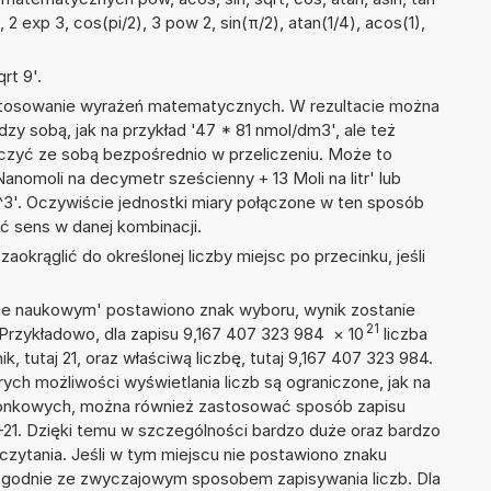
, 2 exp 3, cos(pi/2), 3 pow 2, sin(π/2), atan(1/4), acos(1),
rt 9'.
 stosowanie wyrażeń matematycznych. W rezultacie można
dzy sobą, jak na przykład '47 * 81 nmol/dm3', ale też
ączyć ze sobą bezpośrednio w przeliczeniu. Może to
anomoli na decymetr sześcienny + 13 Moli na litr' lub
'. Oczywiście jednostki miary połączone w ten sposób
ć sens w danej kombinacji.
okrąglić do określonej liczby miejsc po przecinku, jeśli
isie naukowym' postawiono znak wyboru, wynik zostanie
21
 Przykładowo, dla zapisu 9,167 407 323 984
×
10
liczba
k, tutaj 21, oraz właściwą liczbę, tutaj 9,167 407 323 984.
ych możliwości wyświetlania liczb są ograniczone, jak na
szonkowych, można również zastosować sposób zapisu
E+21. Dzięki temu w szczególności bardzo duże oraz bardzo
dczytania. Jeśli w tym miejscu nie postawiono znaku
zgodnie ze zwyczajowym sposobem zapisywania liczb. Dla