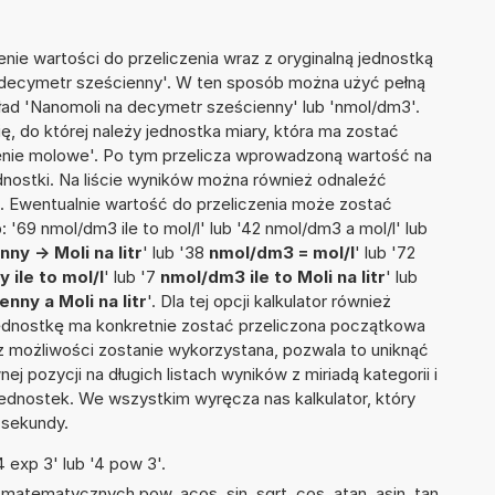
nie wartości do przeliczenia wraz z oryginalną jednostką
a decymetr sześcienny'. W ten sposób można użyć pełną
kład 'Nanomoli na decymetr sześcienny' lub 'nmol/dm3'.
ię, do której należy jednostka miary, która ma zostać
enie molowe'. Po tym przelicza wprowadzoną wartość na
nostki. Na liście wyników można również odnaleźć
 Ewentualnie wartość do przeliczenia może zostać
69 nmol/dm3 ile to mol/l' lub '42 nmol/dm3 a mol/l' lub
y -> Moli na litr
' lub '38
nmol/dm3 = mol/l
' lub '72
ile to mol/l
' lub '7
nmol/dm3 ile to Moli na litr
' lub
ny a Moli na litr
'. Dla tej opcji kalkulator również
jednostkę ma konkretnie zostać przeliczona początkowa
 z możliwości zostanie wykorzystana, pozwala to uniknąć
pozycji na długich listach wyników z miriadą kategorii i
ednostek. We wszystkim wyręcza nas kalkulator, który
 sekundy.
 exp 3' lub '4 pow 3'.
atematycznych pow, acos, sin, sqrt, cos, atan, asin, tan