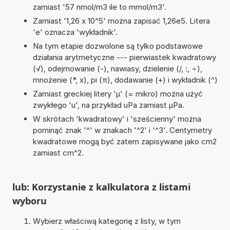
zamiast '57 nmol/m3 ile to mmol/m3'.
Zamiast '1,26 x 10^5' można zapisać 1,26e5. Litera
'e' oznacza 'wykładnik'.
Na tym etapie dozwolone są tylko podstawowe
działania arytmetyczne --- pierwiastek kwadratowy
(√), odejmowanie (-), nawiasy, dzielenie (/, :, ÷),
mnożenie (*, x), pi (π), dodawanie (+) i wykładnik (^)
Zamiast greckiej litery 'µ' (= mikro) można użyć
zwykłego 'u', na przykład uPa zamiast µPa.
W skrótach 'kwadratowy' i 'sześcienny' można
pominąć znak '^' w znakach '^2' i '^3'. Centymetry
kwadratowe mogą być zatem zapisywane jako cm2
zamiast cm^2.
lub: Korzystanie z kalkulatora z listami
wyboru
Wybierz właściwą kategorię z listy, w tym