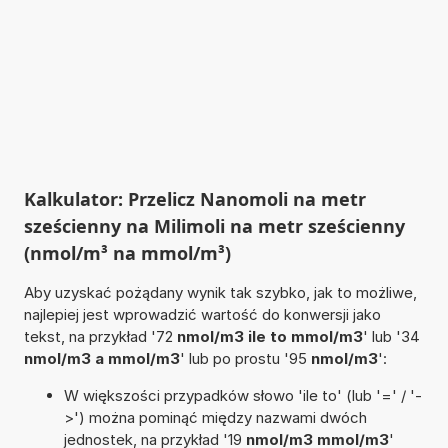
Kalkulator: Przelicz Nanomoli na metr
sześcienny na Milimoli na metr sześcienny
(nmol/m³ na mmol/m³)
Aby uzyskać pożądany wynik tak szybko, jak to możliwe,
najlepiej jest wprowadzić wartość do konwersji jako
tekst, na przykład '72
nmol/m3 ile to mmol/m3
' lub '34
nmol/m3 a mmol/m3
' lub po prostu '95
nmol/m3
':
W większości przypadków słowo 'ile to' (lub '=' / '-
>') można pominąć między nazwami dwóch
jednostek, na przykład '19
nmol/m3 mmol/m3
'