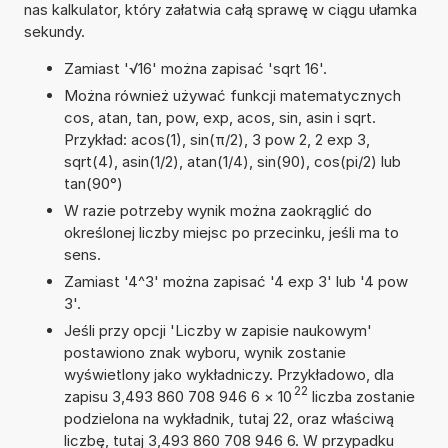
nas kalkulator, który załatwia całą sprawę w ciągu ułamka
sekundy.
Zamiast '√16' można zapisać 'sqrt 16'.
Można również używać funkcji matematycznych
cos, atan, tan, pow, exp, acos, sin, asin i sqrt.
Przykład: acos(1), sin(π/2), 3 pow 2, 2 exp 3,
sqrt(4), asin(1/2), atan(1/4), sin(90), cos(pi/2) lub
tan(90°)
W razie potrzeby wynik można zaokrąglić do
określonej liczby miejsc po przecinku, jeśli ma to
sens.
Zamiast '4^3' można zapisać '4 exp 3' lub '4 pow
3'.
Jeśli przy opcji 'Liczby w zapisie naukowym'
postawiono znak wyboru, wynik zostanie
wyświetlony jako wykładniczy. Przykładowo, dla
22
zapisu 3,493 860 708 946 6
×
10
liczba zostanie
podzielona na wykładnik, tutaj 22, oraz właściwą
liczbę, tutaj 3,493 860 708 946 6. W przypadku