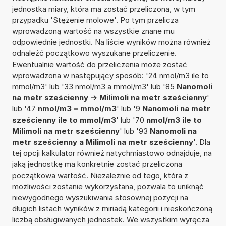
jednostka miary, która ma zostać przeliczona, w tym
przypadku 'Stężenie molowe'. Po tym przelicza
wprowadzoną wartość na wszystkie znane mu
odpowiednie jednostki. Na liście wyników można również
odnaleźć początkowo wyszukane przeliczenie.
Ewentualnie wartość do przeliczenia może zostać
wprowadzona w następujący sposób: '24 nmol/m3 ile to
mmol/m3' lub '33 nmol/m3 a mmol/m3' lub '85
Nanomoli
na metr sześcienny -> Milimoli na metr sześcienny
'
lub '47
nmol/m3 = mmol/m3
' lub '9
Nanomoli na metr
sześcienny ile to mmol/m3
' lub '70
nmol/m3 ile to
Milimoli na metr sześcienny
' lub '93
Nanomoli na
metr sześcienny a Milimoli na metr sześcienny
'. Dla
tej opcji kalkulator również natychmiastowo odnajduje, na
jaką jednostkę ma konkretnie zostać przeliczona
początkowa wartość. Niezależnie od tego, która z
możliwości zostanie wykorzystana, pozwala to uniknąć
niewygodnego wyszukiwania stosownej pozycji na
długich listach wyników z miriadą kategorii i nieskończoną
liczbą obsługiwanych jednostek. We wszystkim wyręcza