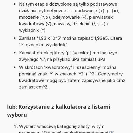
Na tym etapie dozwolone są tylko podstawowe
działania arytmetyczne --- dodawanie (+), pi (π),
mnożenie (*, x), odejmowanie (-), pierwiastek
kwadratowy (√), nawiasy, dzielenie (/, :, ÷) i
wykładnik (^)
Zamiast '1,93 x 10^5' można zapisać 1,93e5. Litera
'e' oznacza 'wykładnik'.
Zamiast greckiej litery 'µ' (= mikro) można użyć
zwykłego 'u', na przykład uPa zamiast µPa.
W skrótach 'kwadratowy' i 'sześcienny' można
pominąć znak '^' w znakach '^2' i '^3'. Centymetry
kwadratowe mogą być zatem zapisywane jako cm2
zamiast cm^2.
lub: Korzystanie z kalkulatora z listami
wyboru
Wybierz właściwą kategorię z listy, w tym
przypadku '
Strumień indukcji magnetycznej
'.