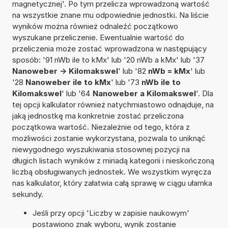
magnetycznej'. Po tym przelicza wprowadzoną wartość
na wszystkie znane mu odpowiednie jednostki. Na liście
wyników można również odnaleźć początkowo
wyszukane przeliczenie. Ewentualnie wartość do
przeliczenia może zostać wprowadzona w następujący
sposób: '91 nWb ile to kMx' lub '20 nWb a kMx' lub '37
Nanoweber -> Kilomakswel
' lub '82
nWb = kMx
' lub
'28
Nanoweber ile to kMx
' lub '73
nWb ile to
Kilomakswel
' lub '64
Nanoweber a Kilomakswel
'. Dla
tej opcji kalkulator również natychmiastowo odnajduje, na
jaką jednostkę ma konkretnie zostać przeliczona
początkowa wartość. Niezależnie od tego, która z
możliwości zostanie wykorzystana, pozwala to uniknąć
niewygodnego wyszukiwania stosownej pozycji na
długich listach wyników z miriadą kategorii i nieskończoną
liczbą obsługiwanych jednostek. We wszystkim wyręcza
nas kalkulator, który załatwia całą sprawę w ciągu ułamka
sekundy.
Jeśli przy opcji 'Liczby w zapisie naukowym'
postawiono znak wyboru, wynik zostanie