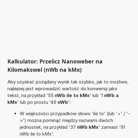
Kalkulator: Przelicz Nanoweber na
Kilomakswel (nWb na kMx)
Aby uzyskać pożądany wynik tak szybko, jak to możliwe,
najlepiej jest wprowadzić wartość do konwersji jako
tekst, na przykład '55
nWb ile to kMx
' lub '1
nWb a
kMx
' lub po prostu '46
nWb
':
W większości przypadków słowo 'ile to' (lub '=' / '-
>') można pominąć między nazwami dwóch
jednostek, na przykład '37
nWb kMx
' zamiast '91
nWb ile to kMx'.