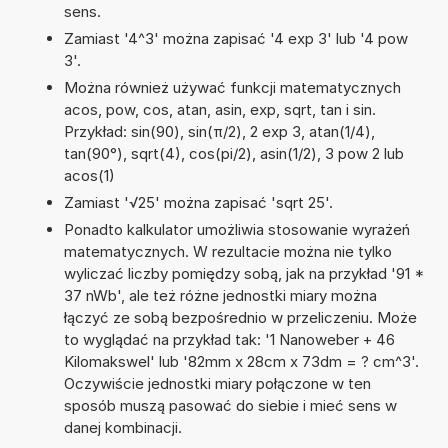
sens.
Zamiast '4^3' można zapisać '4 exp 3' lub '4 pow
3'.
Można również używać funkcji matematycznych
acos, pow, cos, atan, asin, exp, sqrt, tan i sin.
Przykład: sin(90), sin(π/2), 2 exp 3, atan(1/4),
tan(90°), sqrt(4), cos(pi/2), asin(1/2), 3 pow 2 lub
acos(1)
Zamiast '√25' można zapisać 'sqrt 25'.
Ponadto kalkulator umożliwia stosowanie wyrażeń
matematycznych. W rezultacie można nie tylko
wyliczać liczby pomiędzy sobą, jak na przykład '91 *
37 nWb', ale też różne jednostki miary można
łączyć ze sobą bezpośrednio w przeliczeniu. Może
to wyglądać na przykład tak: '1 Nanoweber + 46
Kilomakswel' lub '82mm x 28cm x 73dm = ? cm^3'.
Oczywiście jednostki miary połączone w ten
sposób muszą pasować do siebie i mieć sens w
danej kombinacji.