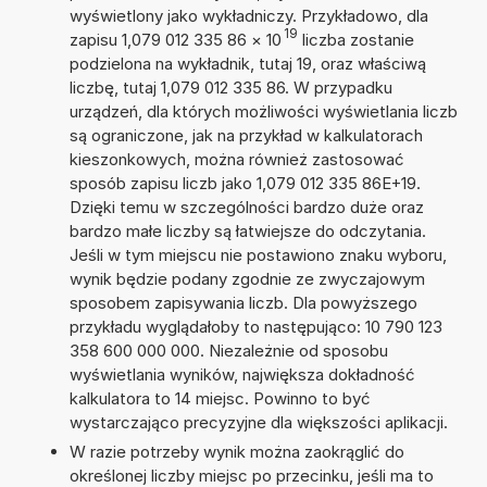
wyświetlony jako wykładniczy. Przykładowo, dla
19
zapisu 1,079 012 335 86
×
10
liczba zostanie
podzielona na wykładnik, tutaj 19, oraz właściwą
liczbę, tutaj 1,079 012 335 86. W przypadku
urządzeń, dla których możliwości wyświetlania liczb
są ograniczone, jak na przykład w kalkulatorach
kieszonkowych, można również zastosować
sposób zapisu liczb jako 1,079 012 335 86E+19.
Dzięki temu w szczególności bardzo duże oraz
bardzo małe liczby są łatwiejsze do odczytania.
Jeśli w tym miejscu nie postawiono znaku wyboru,
wynik będzie podany zgodnie ze zwyczajowym
sposobem zapisywania liczb. Dla powyższego
przykładu wyglądałoby to następująco: 10 790 123
358 600 000 000. Niezależnie od sposobu
wyświetlania wyników, największa dokładność
kalkulatora to 14 miejsc. Powinno to być
wystarczająco precyzyjne dla większości aplikacji.
W razie potrzeby wynik można zaokrąglić do
określonej liczby miejsc po przecinku, jeśli ma to