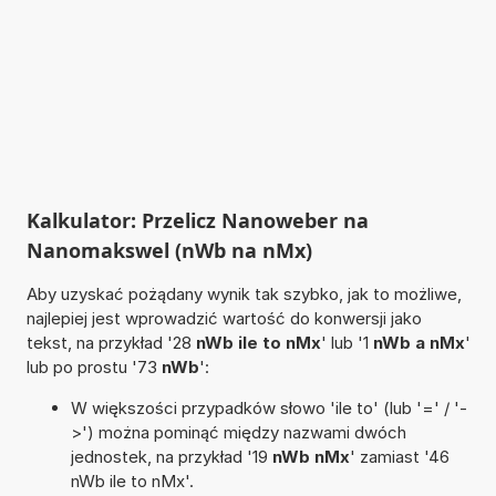
Kalkulator: Przelicz Nanoweber na
Nanomakswel (nWb na nMx)
Aby uzyskać pożądany wynik tak szybko, jak to możliwe,
najlepiej jest wprowadzić wartość do konwersji jako
tekst, na przykład '28
nWb ile to nMx
' lub '1
nWb a nMx
'
lub po prostu '73
nWb
':
W większości przypadków słowo 'ile to' (lub '=' / '-
>') można pominąć między nazwami dwóch
jednostek, na przykład '19
nWb nMx
' zamiast '46
nWb ile to nMx'.