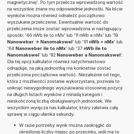
magnetycznej'. Po tym przelicza wprowadzoną wartość
na wszystkie znane mu odpowiednie jednostki. Na liście
wyników można również odnaleźć początkowo
wyszukane przeliczenie. Ewentualnie wartość do
przeliczenia może zostać wprowadzona w następujący
sposób: '46 nWb ile to nMx' lub '11 nWb a nMx' lub '19
Nanoweber -> Nanomakswel
' lub '91
nWb = nMx
' lub
'64
Nanoweber ile to nMx
' lub '37
nWb ile to
Nanomakswel
' lub '82
Nanoweber a Nanomakswel
'.
Dla tej opcji kalkulator również natychmiastowo
odnajduje, na jaką jednostkę ma konkretnie zostać
przeliczona początkowa wartość. Niezależnie od tego,
która z możliwości zostanie wykorzystana, pozwala to
uniknąć niewygodnego wyszukiwania stosownej pozycji
na długich listach wyników z miriadą kategorii i
nieskończoną liczbą obsługiwanych jednostek. We
wszystkim wyręcza nas kalkulator, który załatwia całą
sprawę w ciągu ułamka sekundy.
W razie potrzeby wynik można zaokrąglić do
określonej liczby miejsc po przecinku, jeśli ma to