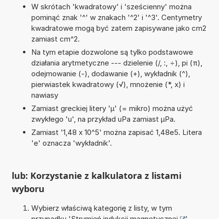
W skrótach 'kwadratowy' i 'sześcienny' można
pominąć znak '^' w znakach '^2' i '^3'. Centymetry
kwadratowe mogą być zatem zapisywane jako cm2
zamiast cm^2.
Na tym etapie dozwolone są tylko podstawowe
działania arytmetyczne --- dzielenie (/, :, ÷), pi (π),
odejmowanie (-), dodawanie (+), wykładnik (^),
pierwiastek kwadratowy (√), mnożenie (*, x) i
nawiasy
Zamiast greckiej litery 'µ' (= mikro) można użyć
zwykłego 'u', na przykład uPa zamiast µPa.
Zamiast '1,48 x 10^5' można zapisać 1,48e5. Litera
'e' oznacza 'wykładnik'.
lub: Korzystanie z kalkulatora z listami
wyboru
Wybierz właściwą kategorię z listy, w tym
przypadku '
Strumień indukcji magnetycznej
'.