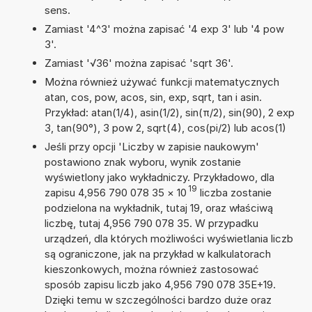
sens.
Zamiast '4^3' można zapisać '4 exp 3' lub '4 pow
3'.
Zamiast '√36' można zapisać 'sqrt 36'.
Można również używać funkcji matematycznych
atan, cos, pow, acos, sin, exp, sqrt, tan i asin.
Przykład: atan(1/4), asin(1/2), sin(π/2), sin(90), 2 exp
3, tan(90°), 3 pow 2, sqrt(4), cos(pi/2) lub acos(1)
Jeśli przy opcji 'Liczby w zapisie naukowym'
postawiono znak wyboru, wynik zostanie
wyświetlony jako wykładniczy. Przykładowo, dla
19
zapisu 4,956 790 078 35
×
10
liczba zostanie
podzielona na wykładnik, tutaj 19, oraz właściwą
liczbę, tutaj 4,956 790 078 35. W przypadku
urządzeń, dla których możliwości wyświetlania liczb
są ograniczone, jak na przykład w kalkulatorach
kieszonkowych, można również zastosować
sposób zapisu liczb jako 4,956 790 078 35E+19.
Dzięki temu w szczególności bardzo duże oraz