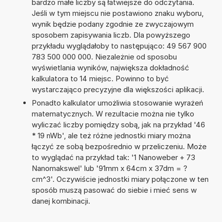
bardzo małe liczby są łatwiejsze do odczytania.
Jeśli w tym miejscu nie postawiono znaku wyboru,
wynik będzie podany zgodnie ze zwyczajowym
sposobem zapisywania liczb. Dla powyższego
przykładu wyglądałoby to następująco: 49 567 900
783 500 000 000. Niezależnie od sposobu
wyświetlania wyników, największa dokładność
kalkulatora to 14 miejsc. Powinno to być
wystarczająco precyzyjne dla większości aplikacji.
Ponadto kalkulator umożliwia stosowanie wyrażeń
matematycznych. W rezultacie można nie tylko
wyliczać liczby pomiędzy sobą, jak na przykład '46
* 19 nWb', ale też różne jednostki miary można
łączyć ze sobą bezpośrednio w przeliczeniu. Może
to wyglądać na przykład tak: '1 Nanoweber + 73
Nanomakswel' lub '91mm x 64cm x 37dm = ?
cm^3'. Oczywiście jednostki miary połączone w ten
sposób muszą pasować do siebie i mieć sens w
danej kombinacji.