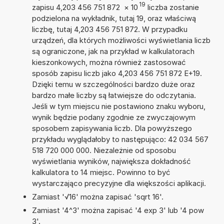
19
zapisu 4,203 456 751 872
×
10
liczba zostanie
podzielona na wykładnik, tutaj 19, oraz właściwą
liczbę, tutaj 4,203 456 751 872. W przypadku
urządzeń, dla których możliwości wyświetlania liczb
są ograniczone, jak na przykład w kalkulatorach
kieszonkowych, można również zastosować
sposób zapisu liczb jako 4,203 456 751 872 E+19.
Dzięki temu w szczególności bardzo duże oraz
bardzo małe liczby są łatwiejsze do odczytania.
Jeśli w tym miejscu nie postawiono znaku wyboru,
wynik będzie podany zgodnie ze zwyczajowym
sposobem zapisywania liczb. Dla powyższego
przykładu wyglądałoby to następująco: 42 034 567
518 720 000 000. Niezależnie od sposobu
wyświetlania wyników, największa dokładność
kalkulatora to 14 miejsc. Powinno to być
wystarczająco precyzyjne dla większości aplikacji.
Zamiast '√16' można zapisać 'sqrt 16'.
Zamiast '4^3' można zapisać '4 exp 3' lub '4 pow
3'.