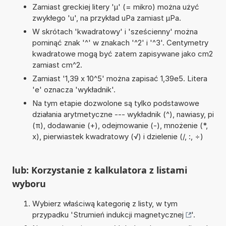
Zamiast greckiej litery 'µ' (= mikro) można użyć
zwykłego 'u', na przykład uPa zamiast µPa.
W skrótach 'kwadratowy' i 'sześcienny' można
pominąć znak '^' w znakach '^2' i '^3'. Centymetry
kwadratowe mogą być zatem zapisywane jako cm2
zamiast cm^2.
Zamiast '1,39 x 10^5' można zapisać 1,39e5. Litera
'e' oznacza 'wykładnik'.
Na tym etapie dozwolone są tylko podstawowe
działania arytmetyczne --- wykładnik (^), nawiasy, pi
(π), dodawanie (+), odejmowanie (-), mnożenie (*,
x), pierwiastek kwadratowy (√) i dzielenie (/, :, ÷)
lub: Korzystanie z kalkulatora z listami
wyboru
Wybierz właściwą kategorię z listy, w tym
przypadku '
Strumień indukcji magnetycznej
'.