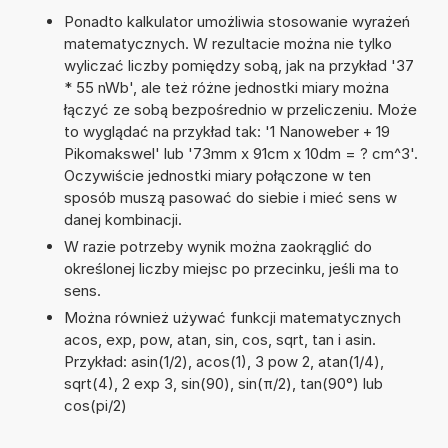
Ponadto kalkulator umożliwia stosowanie wyrażeń
matematycznych. W rezultacie można nie tylko
wyliczać liczby pomiędzy sobą, jak na przykład '37
* 55 nWb', ale też różne jednostki miary można
łączyć ze sobą bezpośrednio w przeliczeniu. Może
to wyglądać na przykład tak: '1 Nanoweber + 19
Pikomakswel' lub '73mm x 91cm x 10dm = ? cm^3'.
Oczywiście jednostki miary połączone w ten
sposób muszą pasować do siebie i mieć sens w
danej kombinacji.
W razie potrzeby wynik można zaokrąglić do
określonej liczby miejsc po przecinku, jeśli ma to
sens.
Można również używać funkcji matematycznych
acos, exp, pow, atan, sin, cos, sqrt, tan i asin.
Przykład: asin(1/2), acos(1), 3 pow 2, atan(1/4),
sqrt(4), 2 exp 3, sin(90), sin(π/2), tan(90°) lub
cos(pi/2)