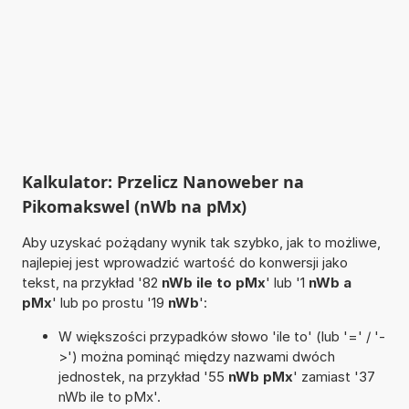
Kalkulator: Przelicz Nanoweber na
Pikomakswel (nWb na pMx)
Aby uzyskać pożądany wynik tak szybko, jak to możliwe,
najlepiej jest wprowadzić wartość do konwersji jako
tekst, na przykład '82
nWb ile to pMx
' lub '1
nWb a
pMx
' lub po prostu '19
nWb
':
W większości przypadków słowo 'ile to' (lub '=' / '-
>') można pominąć między nazwami dwóch
jednostek, na przykład '55
nWb pMx
' zamiast '37
nWb ile to pMx'.