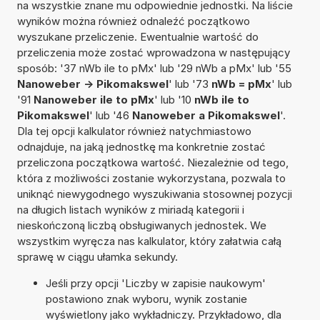
na wszystkie znane mu odpowiednie jednostki. Na liście
wyników można również odnaleźć początkowo
wyszukane przeliczenie. Ewentualnie wartość do
przeliczenia może zostać wprowadzona w następujący
sposób: '37 nWb ile to pMx' lub '29 nWb a pMx' lub '55
Nanoweber -> Pikomakswel
' lub '73
nWb = pMx
' lub
'91
Nanoweber ile to pMx
' lub '10
nWb ile to
Pikomakswel
' lub '46
Nanoweber a Pikomakswel
'.
Dla tej opcji kalkulator również natychmiastowo
odnajduje, na jaką jednostkę ma konkretnie zostać
przeliczona początkowa wartość. Niezależnie od tego,
która z możliwości zostanie wykorzystana, pozwala to
uniknąć niewygodnego wyszukiwania stosownej pozycji
na długich listach wyników z miriadą kategorii i
nieskończoną liczbą obsługiwanych jednostek. We
wszystkim wyręcza nas kalkulator, który załatwia całą
sprawę w ciągu ułamka sekundy.
Jeśli przy opcji 'Liczby w zapisie naukowym'
postawiono znak wyboru, wynik zostanie
wyświetlony jako wykładniczy. Przykładowo, dla