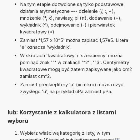
Na tym etapie dozwolone są tylko podstawowe
działania arytmetyczne --- dzielenie (/, :, ÷),
mnożenie (*, x), nawiasy, pi (π), dodawanie (+),
wykładnik (^), odejmowanie (-) i pierwiastek
kwadratowy (√)
Zamiast '1,57 x 10^5' można zapisać 1,57e5. Litera
'e' oznacza 'wykładnik'.
W skrótach 'kwadratowy' i 'sześcienny' można
pominąć znak '^' w znakach '^2' i '^3'. Centymetry
kwadratowe mogą być zatem zapisywane jako cm2
zamiast cm^2.
Zamiast greckiej litery 'µ' (= mikro) można użyć
zwykłego 'u', na przykład uPa zamiast µPa.
lub: Korzystanie z kalkulatora z listami
wyboru
Wybierz właściwą kategorię z listy, w tym
przypadku '
Strumień indukcji magnetycznej
'.