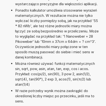
wystarczająco precyzyjne dla większości aplikacji.
Ponadto kalkulator umożliwia stosowanie wyrażeń
matematycznych. W rezultacie można nie tylko
wyliczać liczby pomiędzy sobą, jak na przykład '55
* 82 nWb', ale też różne jednostki miary można
łączyć ze sobą bezpośrednio w przeliczeniu. Może
to wyglądać na przykład tak: '1 Nanoweber + 28
Pikoweber' lub '10mm x 37cm x 64dm = ? cm^3'.
Oczywiście jednostki miary połączone w ten
sposób muszą pasować do siebie i mieć sens w
danej kombinacji.
Można również używać funkcji matematycznych
sin, sqrt, pow, asin, atan, tan, exp, cos i acos.
Przykład: cos(pi/2), sin(90), 3 pow 2, asin(1/2),
sqrt(4), tan(90°), 2 exp 3, acos(1), sin(π/2) lub
atan(1/4)
W razie potrzeby wynik można zaokrąglić do
określonej liczby miejsc po przecinku, jeśli ma to
sens.