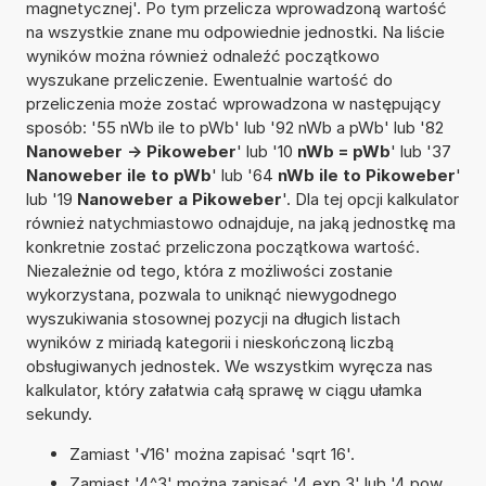
magnetycznej'. Po tym przelicza wprowadzoną wartość
na wszystkie znane mu odpowiednie jednostki. Na liście
wyników można również odnaleźć początkowo
wyszukane przeliczenie. Ewentualnie wartość do
przeliczenia może zostać wprowadzona w następujący
sposób: '55 nWb ile to pWb' lub '92 nWb a pWb' lub '82
Nanoweber -> Pikoweber
' lub '10
nWb = pWb
' lub '37
Nanoweber ile to pWb
' lub '64
nWb ile to Pikoweber
'
lub '19
Nanoweber a Pikoweber
'. Dla tej opcji kalkulator
również natychmiastowo odnajduje, na jaką jednostkę ma
konkretnie zostać przeliczona początkowa wartość.
Niezależnie od tego, która z możliwości zostanie
wykorzystana, pozwala to uniknąć niewygodnego
wyszukiwania stosownej pozycji na długich listach
wyników z miriadą kategorii i nieskończoną liczbą
obsługiwanych jednostek. We wszystkim wyręcza nas
kalkulator, który załatwia całą sprawę w ciągu ułamka
sekundy.
Zamiast '√16' można zapisać 'sqrt 16'.
Zamiast '4^3' można zapisać '4 exp 3' lub '4 pow