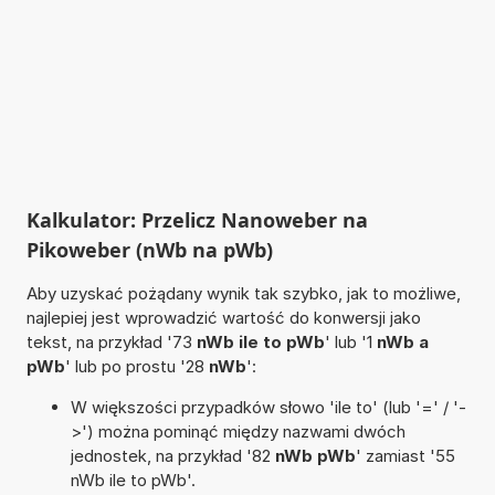
Kalkulator: Przelicz Nanoweber na
Pikoweber (nWb na pWb)
Aby uzyskać pożądany wynik tak szybko, jak to możliwe,
najlepiej jest wprowadzić wartość do konwersji jako
tekst, na przykład '73
nWb ile to pWb
' lub '1
nWb a
pWb
' lub po prostu '28
nWb
':
W większości przypadków słowo 'ile to' (lub '=' / '-
>') można pominąć między nazwami dwóch
jednostek, na przykład '82
nWb pWb
' zamiast '55
nWb ile to pWb'.