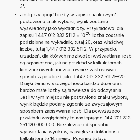
3'.
Jeśli przy opcji 'Liczby w zapisie naukowym'
postawiono znak wyboru, wynik zostanie
wyświetlony jako wykładniczy. Przykładowo, dla
20
zapisu 1,447 012 332 511 2
×
10
liczba zostanie
podzielona na wykładnik, tutaj 20, oraz właściwą
liczbę, tutaj 1,447 012 332 511 2. W przypadku
urządzeń, dla których możliwości wyświetlania liczb
są ograniczone, jak na przykład w kalkulatorach
kieszonkowych, można również zastosować
sposób zapisu liczb jako 1,447 012 332 511 2E+20.
Dzięki temu w szczególności bardzo duże oraz
bardzo małe liczby są łatwiejsze do odczytania.
Jeśli w tym miejscu nie postawiono znaku wyboru,
wynik będzie podany zgodnie ze zwyczajowym
sposobem zapisywania liczb. Dla powyższego
przykładu wyglądałoby to następująco: 144 701 233
251 120 000 000. Niezależnie od sposobu
wyświetlania wyników, największa dokładność
kalkulatora to 14 miejsc. Powinno to być