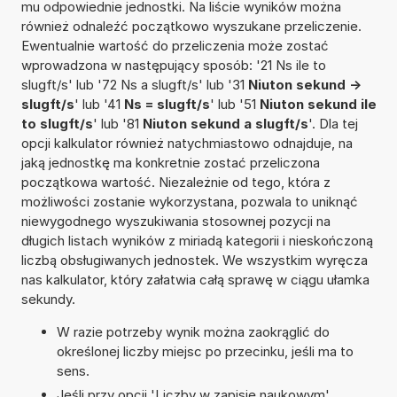
mu odpowiednie jednostki. Na liście wyników można
również odnaleźć początkowo wyszukane przeliczenie.
Ewentualnie wartość do przeliczenia może zostać
wprowadzona w następujący sposób: '21 Ns ile to
slugft/s' lub '72 Ns a slugft/s' lub '31
Niuton sekund ->
slugft/s
' lub '41
Ns = slugft/s
' lub '51
Niuton sekund ile
to slugft/s
' lub '81
Niuton sekund a slugft/s
'. Dla tej
opcji kalkulator również natychmiastowo odnajduje, na
jaką jednostkę ma konkretnie zostać przeliczona
początkowa wartość. Niezależnie od tego, która z
możliwości zostanie wykorzystana, pozwala to uniknąć
niewygodnego wyszukiwania stosownej pozycji na
długich listach wyników z miriadą kategorii i nieskończoną
liczbą obsługiwanych jednostek. We wszystkim wyręcza
nas kalkulator, który załatwia całą sprawę w ciągu ułamka
sekundy.
W razie potrzeby wynik można zaokrąglić do
określonej liczby miejsc po przecinku, jeśli ma to
sens.
Jeśli przy opcji 'Liczby w zapisie naukowym'