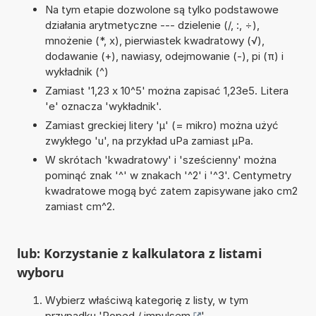
Na tym etapie dozwolone są tylko podstawowe
działania arytmetyczne --- dzielenie (/, :, ÷),
mnożenie (*, x), pierwiastek kwadratowy (√),
dodawanie (+), nawiasy, odejmowanie (-), pi (π) i
wykładnik (^)
Zamiast '1,23 x 10^5' można zapisać 1,23e5. Litera
'e' oznacza 'wykładnik'.
Zamiast greckiej litery 'µ' (= mikro) można użyć
zwykłego 'u', na przykład uPa zamiast µPa.
W skrótach 'kwadratowy' i 'sześcienny' można
pominąć znak '^' w znakach '^2' i '^3'. Centymetry
kwadratowe mogą być zatem zapisywane jako cm2
zamiast cm^2.
lub: Korzystanie z kalkulatora z listami
wyboru
Wybierz właściwą kategorię z listy, w tym
przypadku '
Popęd / impulsem
'.