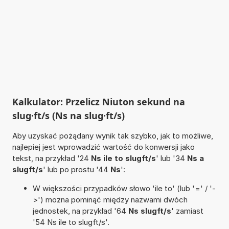
Kalkulator: Przelicz Niuton sekund na
slug·ft/s (Ns na slug·ft/s)
Aby uzyskać pożądany wynik tak szybko, jak to możliwe,
najlepiej jest wprowadzić wartość do konwersji jako
tekst, na przykład '24
Ns ile to slugft/s
' lub '34
Ns a
slugft/s
' lub po prostu '44
Ns
':
W większości przypadków słowo 'ile to' (lub '=' / '-
>') można pominąć między nazwami dwóch
jednostek, na przykład '64
Ns slugft/s
' zamiast
'54 Ns ile to slugft/s'.