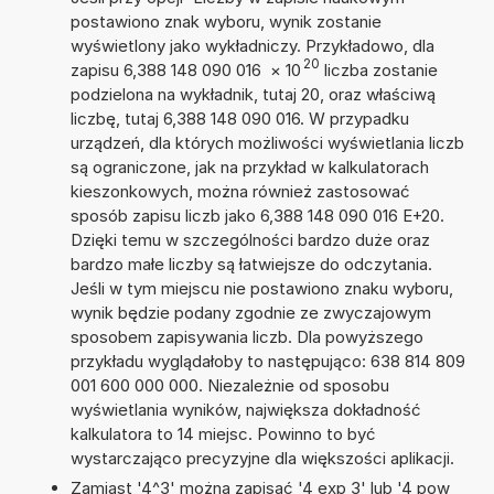
postawiono znak wyboru, wynik zostanie
wyświetlony jako wykładniczy. Przykładowo, dla
20
zapisu 6,388 148 090 016
×
10
liczba zostanie
podzielona na wykładnik, tutaj 20, oraz właściwą
liczbę, tutaj 6,388 148 090 016. W przypadku
urządzeń, dla których możliwości wyświetlania liczb
są ograniczone, jak na przykład w kalkulatorach
kieszonkowych, można również zastosować
sposób zapisu liczb jako 6,388 148 090 016 E+20.
Dzięki temu w szczególności bardzo duże oraz
bardzo małe liczby są łatwiejsze do odczytania.
Jeśli w tym miejscu nie postawiono znaku wyboru,
wynik będzie podany zgodnie ze zwyczajowym
sposobem zapisywania liczb. Dla powyższego
przykładu wyglądałoby to następująco: 638 814 809
001 600 000 000. Niezależnie od sposobu
wyświetlania wyników, największa dokładność
kalkulatora to 14 miejsc. Powinno to być
wystarczająco precyzyjne dla większości aplikacji.
Zamiast '4^3' można zapisać '4 exp 3' lub '4 pow