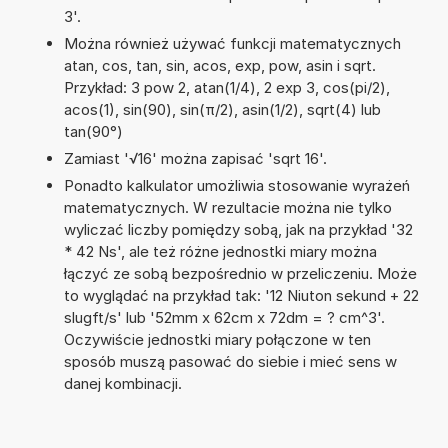
3'.
Można również używać funkcji matematycznych
atan, cos, tan, sin, acos, exp, pow, asin i sqrt.
Przykład: 3 pow 2, atan(1/4), 2 exp 3, cos(pi/2),
acos(1), sin(90), sin(π/2), asin(1/2), sqrt(4) lub
tan(90°)
Zamiast '√16' można zapisać 'sqrt 16'.
Ponadto kalkulator umożliwia stosowanie wyrażeń
matematycznych. W rezultacie można nie tylko
wyliczać liczby pomiędzy sobą, jak na przykład '32
* 42 Ns', ale też różne jednostki miary można
łączyć ze sobą bezpośrednio w przeliczeniu. Może
to wyglądać na przykład tak: '12 Niuton sekund + 22
slugft/s' lub '52mm x 62cm x 72dm = ? cm^3'.
Oczywiście jednostki miary połączone w ten
sposób muszą pasować do siebie i mieć sens w
danej kombinacji.