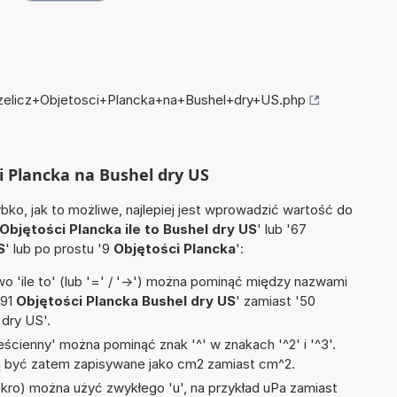
rzelicz+Objetosci+Plancka+na+Bushel+dry+US.php
ci Plancka na Bushel dry US
ko, jak to możliwe, najlepiej jest wprowadzić wartość do
Objętości Plancka ile to Bushel dry US
' lub '67
S
' lub po prostu '9
Objętości Plancka
':
 'ile to' (lub '=' / '->') można pominąć między nazwami
'91
Objętości Plancka Bushel dry US
' zamiast '50
 dry US'.
ścienny' można pominąć znak '^' w znakach '^2' i '^3'.
być zatem zapisywane jako cm2 zamiast cm^2.
mikro) można użyć zwykłego 'u', na przykład uPa zamiast