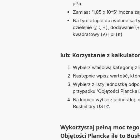
µPa.
Zamiast '1,85 x 10^5' można zap
Na tym etapie dozwolone są ty
dzielenie (/, :, ÷), dodawanie 
kwadratowy (√) i pi (π)
lub: Korzystanie z kalkulato
Wybierz właściwą kategorię z l
Następnie wpisz wartość, któr
Wybierz z listy jednostkę odpo
przypadku '
Objętości Plancka
Na koniec wybierz jednostkę, 
Bushel dry US
'.
Wykorzystaj pełną moc tego 
Objętości Plancka ile to Bus