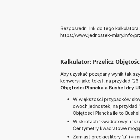
Bezpośredni link do tego kalkulatora:
https://www.jednostek-miary.info/p
Kalkulator: Przelicz Objętoś
Aby uzyskać pożądany wynik tak szyb
konwersji jako tekst, na przykład '26
Objętości Plancka a Bushel dry U
W większości przypadków słowo
dwóch jednostek, na przykład 
Objętości Plancka ile to Bushel
W skrótach 'kwadratowy' i 'sze
Centymetry kwadratowe mogą 
Zamiast greckiej litery 'µ' (= 