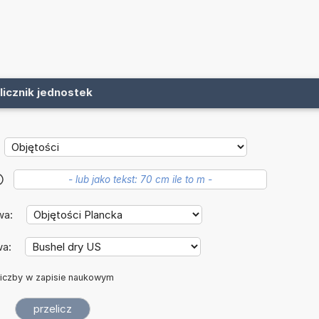
licznik jednostek
?
wa:
wa:
iczby w zapisie naukowym