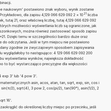
inacji.
isie naukowym' postawiono znak wyboru, wynik zostanie
21
Przykładowo, dla zapisu 4,129 066 629 092 2
×
10
liczba
k, tutaj 21, oraz właściwą liczbę, tutaj 4,129 066 629 092
tórych możliwości wyświetlania liczb są ograniczone, jak
kieszonkowych, można również zastosować sposób zapisu
E+21. Dzięki temu w szczególności bardzo duże oraz
ze do odczytania. Jeśli w tym miejscu nie postawiono
podany zgodnie ze zwyczajowym sposobem zapisywania
du wyglądałoby to następująco: 4 129 066 629 092 200
bu wyświetlania wyników, największa dokładność
nno to być wystarczająco precyzyjne dla większości
 exp 3' lub '4 pow 3'.
atematycznych asin, acos, atan, tan, sqrt, exp, sin, cos i
 sin(π/2), sqrt(4), 3 pow 2, cos(pi/2), tan(90°), asin(1/2), 2
rt 16'.
okrąglić do określonej liczby miejsc po przecinku, jeśli