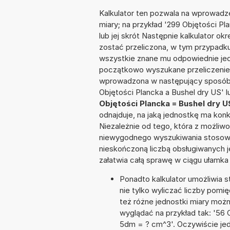
Kalkulator ten pozwala na wprowadze
miary; na przykład '299 Objętości P
lub jej skrót Następnie kalkulator ok
zostać przeliczona, w tym przypadk
wszystkie znane mu odpowiednie jed
początkowo wyszukane przeliczenie.
wprowadzona w następujący sposób: '
Objętości Plancka a Bushel dry US' l
Objętości Plancka = Bushel dry U
odnajduje, na jaką jednostkę ma kon
Niezależnie od tego, która z możliw
niewygodnego wyszukiwania stosownej 
nieskończoną liczbą obsługiwanych j
załatwia całą sprawę w ciągu ułamka
Ponadto kalkulator umożliwia
nie tylko wyliczać liczby pomię
też różne jednostki miary moż
wyglądać na przykład tak: '56
5dm = ? cm^3'. Oczywiście je