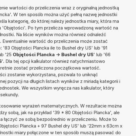
nie wartości do przeliczenia wraz z oryginalną jednostką
lancka'. W ten sposób można użyć pełną nazwę jednostki
reśla kategorię, do której należy jednostka miary, która ma
u 'Objętości'. Po tym przelicza wprowadzoną wartość na
nostki. Na liście wyników można również odnaleźć
 Ewentualnie wartość do przeliczenia może zostać
83 Objętości Plancka ile to Bushel dry US' lub '91
ub '25
Objętości Plancka -> Bushel dry US
' lub '66
S
'. Dla tej opcji kalkulator również natychmiastowo
kretnie zostać przeliczona początkowa wartość.
ości zostanie wykorzystana, pozwala to uniknąć
pozycji na długich listach wyników z miriadą kategorii i
ednostek. We wszystkim wyręcza nas kalkulator, który
 sekundy.
 stosowanie wyrażeń matematycznych. W rezultacie można
dzy sobą, jak na przykład '39 * 80 Objętości Plancka', ale
na łączyć ze sobą bezpośrednio w przeliczeniu. Może to
 Objętości Plancka + 97 Bushel dry US' lub '22mm x 63cm x
dnostki miary połączone w ten sposób muszą pasować do