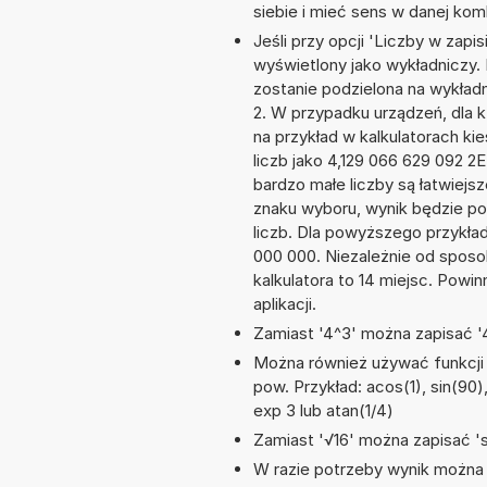
siebie i mieć sens w danej komb
Jeśli przy opcji 'Liczby w zap
wyświetlony jako wykładniczy. 
zostanie podzielona na wykładni
2. W przypadku urządzeń, dla k
na przykład w kalkulatorach 
liczb jako 4,129 066 629 092 2
bardzo małe liczby są łatwiejs
znaku wyboru, wynik będzie 
liczb. Dla powyższego przykła
000 000. Niezależnie od sposo
kalkulatora to 14 miejsc. Powi
aplikacji.
Zamiast '4^3' można zapisać '4
Można również używać funkcji m
pow. Przykład: acos(1), sin(90),
exp 3 lub atan(1/4)
Zamiast '√16' można zapisać 'sq
W razie potrzeby wynik można za