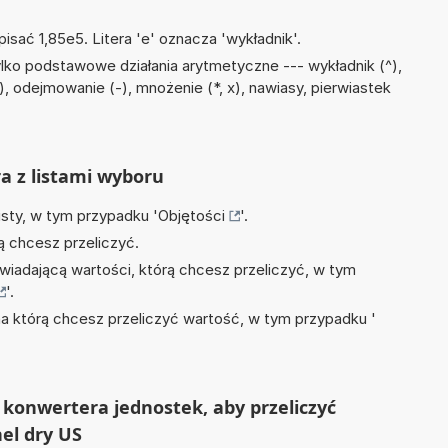
isać 1,85e5. Litera 'e' oznacza 'wykładnik'.
lko podstawowe działania arytmetyczne --- wykładnik (^),
(+), odejmowanie (-), mnożenie (*, x), nawiasy, pierwiastek
ra z listami wyboru
isty, w tym przypadku '
Objętości
'.
ą chcesz przeliczyć.
wiadającą wartości, którą chcesz przeliczyć, w tym
'.
na którą chcesz przeliczyć wartość, w tym przypadku '
konwertera jednostek, aby przeliczyć
hel dry US