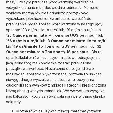
masy'. Po tym przelicza wprowadzoną wartość na
wszystkie znane mu odpowiednie jednostki. Na liście
wyników można również odnaleźć początkowo
wyszukane przeliczenie. Ewentualnie wartość do
przeliczenia może zostać wprowadzona w następujący
sposób: '83 oz/min ile to tn/h' lub '91 oz/min a tn/h' lub
'25
Ounce per minute -> Ton short/US per hour
' lub
'66
oz/min = tn/h
' lub '8
Ounce per minute ile to tn/h
'
lub '49
oz/min ile to Ton short/US per hour
' lub '32
Ounce per minute a Ton short/US per hour
'. Dla tej
opcji kalkulator również natychmiastowo odnajduje, na
jaką jednostkę ma konkretnie zostać przeliczona
początkowa wartość. Niezależnie od tego, która z
możliwości zostanie wykorzystana, pozwala to uniknąć
niewygodnego wyszukiwania stosownej pozycji na
długich listach wyników z miriadą kategorii i nieskończoną
liczbą obsługiwanych jednostek. We wszystkim wyręcza
nas kalkulator, który załatwia całą sprawę w ciągu ułamka
sekundy.
Można również używać funkcji matematycznych