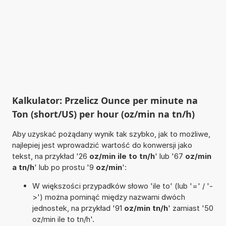
Kalkulator: Przelicz Ounce per minute na
Ton (short/US) per hour (oz/min na tn/h)
Aby uzyskać pożądany wynik tak szybko, jak to możliwe,
najlepiej jest wprowadzić wartość do konwersji jako
tekst, na przykład '26
oz/min ile to tn/h
' lub '67
oz/min
a tn/h
' lub po prostu '9
oz/min
':
W większości przypadków słowo 'ile to' (lub '=' / '-
>') można pominąć między nazwami dwóch
jednostek, na przykład '91
oz/min tn/h
' zamiast '50
oz/min ile to tn/h'.