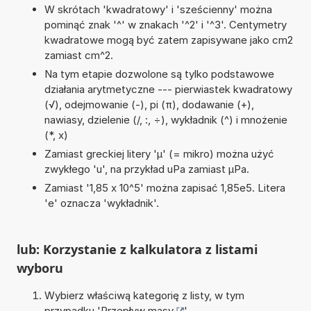
W skrótach 'kwadratowy' i 'sześcienny' można
pominąć znak '^' w znakach '^2' i '^3'. Centymetry
kwadratowe mogą być zatem zapisywane jako cm2
zamiast cm^2.
Na tym etapie dozwolone są tylko podstawowe
działania arytmetyczne --- pierwiastek kwadratowy
(√), odejmowanie (-), pi (π), dodawanie (+),
nawiasy, dzielenie (/, :, ÷), wykładnik (^) i mnożenie
(*, x)
Zamiast greckiej litery 'µ' (= mikro) można użyć
zwykłego 'u', na przykład uPa zamiast µPa.
Zamiast '1,85 x 10^5' można zapisać 1,85e5. Litera
'e' oznacza 'wykładnik'.
lub: Korzystanie z kalkulatora z listami
wyboru
Wybierz właściwą kategorię z listy, w tym
przypadku '
Przepływ masy
'.