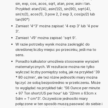
sin, exp, cos, acos, sqrt, atan, pow, asin i tan.
Przykład: atan(1/4), asin(1/2), sin(90), sqrt(4),
sin(π/2), acos(1), 3 pow 2, 2 exp 3, cos(pi/2) lub
tan(90°)
Zamiast '4^3' można zapisać '4 exp 3' lub '4 pow
3'.
Zamiast '√9' można zapisać 'sqrt 9'.
W razie potrzeby wynik można zaokrąglić do
określonej liczby miejsc po przecinku, jeśli ma to
sens.
Ponadto kalkulator umożliwia stosowanie wyrażeń
matematycznych. W rezultacie można nie tylko
wyliczać liczby pomiędzy sobą, jak na przykład '39
* 80 oz/min', ale też różne jednostki miary można
łączyć ze sobą bezpośrednio w przeliczeniu. Może
to wyglądać na przykład tak: '56 Ounce per minute
+ 97 Ton short/US per hour' lub '22mm x 63cm x
5dm = ? cm^3'. Oczywiście jednostki miary
połączone w ten sposób muszą pasować do siebie i