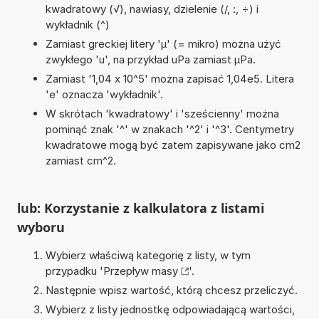
kwadratowy (√), nawiasy, dzielenie (/, :, ÷) i
wykładnik (^)
Zamiast greckiej litery 'µ' (= mikro) można użyć
zwykłego 'u', na przykład uPa zamiast µPa.
Zamiast '1,04 x 10^5' można zapisać 1,04e5. Litera
'e' oznacza 'wykładnik'.
W skrótach 'kwadratowy' i 'sześcienny' można
pominąć znak '^' w znakach '^2' i '^3'. Centymetry
kwadratowe mogą być zatem zapisywane jako cm2
zamiast cm^2.
lub: Korzystanie z kalkulatora z listami
wyboru
Wybierz właściwą kategorię z listy, w tym
przypadku '
Przepływ masy
'.
Następnie wpisz wartość, którą chcesz przeliczyć.
Wybierz z listy jednostkę odpowiadającą wartości,