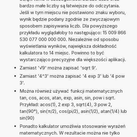
bardzo małe liczby są łatwiejsze do odczytania.
Jeśli w tym miejscu nie postawiono znaku wyboru,
wynik będzie podany zgodnie ze zwyczajowym
sposobem zapisywania liczb. Dla powyższego
przykładu wyglądałoby to następująco: 15 009 866
530 077 000 000 000. Niezależnie od sposobu
wyświetlania wyników, największa dokładność
kalkulatora to 14 miejsc. Powinno to być
wystarczająco precyzyjne dla większości aplikacji.
Zamiast '√9' można zapisać 'sqrt 9'.
Zamiast '4^3' można zapisać '4 exp 3' lub '4 pow
3'.
Można również używać funkcji matematycznych
tan, cos, acos, atan, exp, asin, sin, pow i sqrt.
Przykład: acos(1), 2 exp 3, sqrt(4), 3 pow 2,
tan(90°), sin(π/2), cos(pi/2), asin(1/2), atan(1/4) lub
sin(90)
Ponadto kalkulator umożliwia stosowanie wyrażeń
matematycznych. W rezultacie można nie tylko