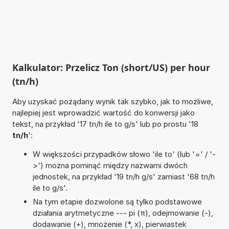
Kalkulator: Przelicz Ton (short/US) per hour
(tn/h)
Aby uzyskać pożądany wynik tak szybko, jak to możliwe,
najlepiej jest wprowadzić wartość do konwersji jako
tekst, na przykład '17 tn/h ile to g/s' lub po prostu '18
tn/h
':
W większości przypadków słowo 'ile to' (lub '=' / '-
>') można pominąć między nazwami dwóch
jednostek, na przykład '19 tn/h g/s' zamiast '68 tn/h
ile to g/s'.
Na tym etapie dozwolone są tylko podstawowe
działania arytmetyczne --- pi (π), odejmowanie (-),
dodawanie (+), mnożenie (*, x), pierwiastek