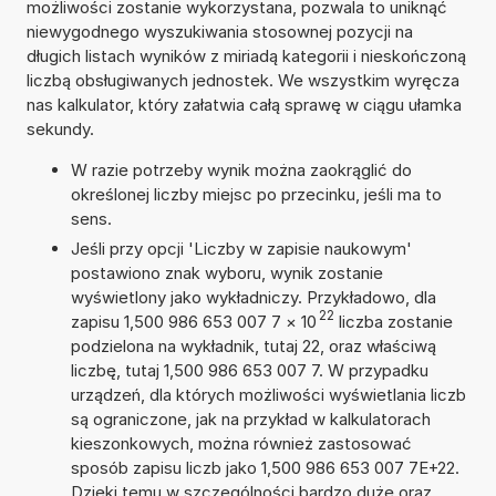
możliwości zostanie wykorzystana, pozwala to uniknąć
niewygodnego wyszukiwania stosownej pozycji na
długich listach wyników z miriadą kategorii i nieskończoną
liczbą obsługiwanych jednostek. We wszystkim wyręcza
nas kalkulator, który załatwia całą sprawę w ciągu ułamka
sekundy.
W razie potrzeby wynik można zaokrąglić do
określonej liczby miejsc po przecinku, jeśli ma to
sens.
Jeśli przy opcji 'Liczby w zapisie naukowym'
postawiono znak wyboru, wynik zostanie
wyświetlony jako wykładniczy. Przykładowo, dla
22
zapisu 1,500 986 653 007 7
×
10
liczba zostanie
podzielona na wykładnik, tutaj 22, oraz właściwą
liczbę, tutaj 1,500 986 653 007 7. W przypadku
urządzeń, dla których możliwości wyświetlania liczb
są ograniczone, jak na przykład w kalkulatorach
kieszonkowych, można również zastosować
sposób zapisu liczb jako 1,500 986 653 007 7E+22.
Dzięki temu w szczególności bardzo duże oraz