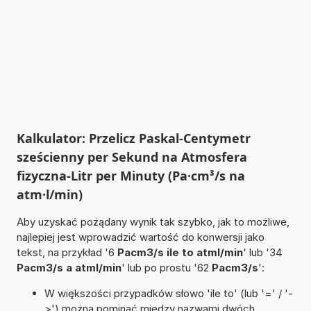
Kalkulator: Przelicz Paskal-Centymetr
sześcienny per Sekund na Atmosfera
fizyczna-Litr per Minuty (Pa·cm³/s na
atm·l/min)
Aby uzyskać pożądany wynik tak szybko, jak to możliwe,
najlepiej jest wprowadzić wartość do konwersji jako
tekst, na przykład '6
Pacm3/s ile to atml/min
' lub '34
Pacm3/s a atml/min
' lub po prostu '62
Pacm3/s
':
W większości przypadków słowo 'ile to' (lub '=' / '-
>') można pominąć między nazwami dwóch