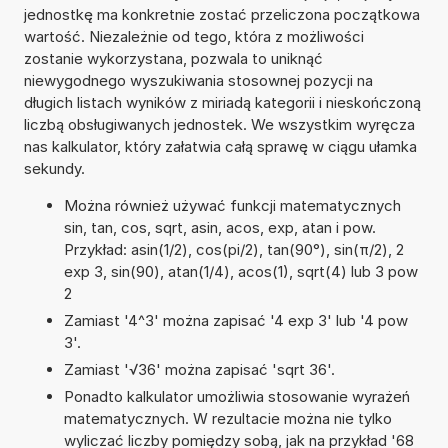
jednostkę ma konkretnie zostać przeliczona początkowa
wartość. Niezależnie od tego, która z możliwości
zostanie wykorzystana, pozwala to uniknąć
niewygodnego wyszukiwania stosownej pozycji na
długich listach wyników z miriadą kategorii i nieskończoną
liczbą obsługiwanych jednostek. We wszystkim wyręcza
nas kalkulator, który załatwia całą sprawę w ciągu ułamka
sekundy.
Można również używać funkcji matematycznych
sin, tan, cos, sqrt, asin, acos, exp, atan i pow.
Przykład: asin(1/2), cos(pi/2), tan(90°), sin(π/2), 2
exp 3, sin(90), atan(1/4), acos(1), sqrt(4) lub 3 pow
2
Zamiast '4^3' można zapisać '4 exp 3' lub '4 pow
3'.
Zamiast '√36' można zapisać 'sqrt 36'.
Ponadto kalkulator umożliwia stosowanie wyrażeń
matematycznych. W rezultacie można nie tylko
wyliczać liczby pomiędzy sobą, jak na przykład '68