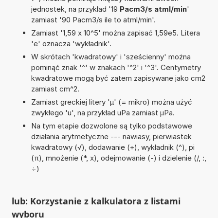
jednostek, na przykład '19
Pacm3/s atml/min
'
zamiast '90 Pacm3/s ile to atml/min'.
Zamiast '1,59 x 10^5' można zapisać 1,59e5. Litera
'e' oznacza 'wykładnik'.
W skrótach 'kwadratowy' i 'sześcienny' można
pominąć znak '^' w znakach '^2' i '^3'. Centymetry
kwadratowe mogą być zatem zapisywane jako cm2
zamiast cm^2.
Zamiast greckiej litery 'µ' (= mikro) można użyć
zwykłego 'u', na przykład uPa zamiast µPa.
Na tym etapie dozwolone są tylko podstawowe
działania arytmetyczne --- nawiasy, pierwiastek
kwadratowy (√), dodawanie (+), wykładnik (^), pi
(π), mnożenie (*, x), odejmowanie (-) i dzielenie (/, :,
÷)
lub: Korzystanie z kalkulatora z listami
wyboru