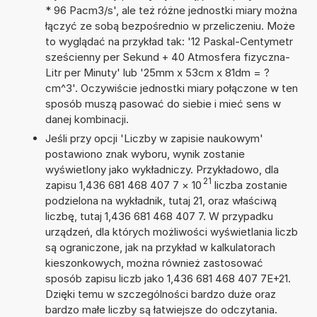
* 96 Pacm3/s', ale też różne jednostki miary można
łączyć ze sobą bezpośrednio w przeliczeniu. Może
to wyglądać na przykład tak: '12 Paskal-Centymetr
sześcienny per Sekund + 40 Atmosfera fizyczna-
Litr per Minuty' lub '25mm x 53cm x 81dm = ?
cm^3'. Oczywiście jednostki miary połączone w ten
sposób muszą pasować do siebie i mieć sens w
danej kombinacji.
Jeśli przy opcji 'Liczby w zapisie naukowym'
postawiono znak wyboru, wynik zostanie
wyświetlony jako wykładniczy. Przykładowo, dla
21
zapisu 1,436 681 468 407 7
×
10
liczba zostanie
podzielona na wykładnik, tutaj 21, oraz właściwą
liczbę, tutaj 1,436 681 468 407 7. W przypadku
urządzeń, dla których możliwości wyświetlania liczb
są ograniczone, jak na przykład w kalkulatorach
kieszonkowych, można również zastosować
sposób zapisu liczb jako 1,436 681 468 407 7E+21.
Dzięki temu w szczególności bardzo duże oraz
bardzo małe liczby są łatwiejsze do odczytania.