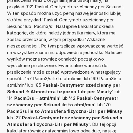
przeliczenia wraz z oryginalną jednostką miary; na
przykład '921 Paskal-Centymetr sześcienny per Sekund'.
W ten sposób można użyć pełną nazwę jednostki lub jej
skrótna przykład 'Paskal-Centymetr sześcienny per
Sekund' lub 'Pacm3/s'. Następnie kalkulator określa
kategorię, do której należy jednostka miary, która ma
zostać przeliczona, w tym przypadku 'Wskaźnik
nieszczelności'. Po tym przelicza wprowadzoną wartość
na wszystkie znane mu odpowiednie jednostki. Na liście
wyników można również odnaleźć początkowo
wyszukane przeliczenie. Ewentualnie wartość do
przeliczenia może zostać wprowadzona w następujący
sposób: '57 Pacm3/s ile to atml/min' lub '99 Pacm3/s a
atml/min' lub '85
Paskal-Centymetr sześcienny per
Sekund -> Atmosfera fizyczna-Litr per Minuty
' lub
'14
Pacm3/s = atml/min
' lub '42
Paskal-Centymetr
sześcienny per Sekund ile to atml/min
' lub '70
Pacm3/s ile to Atmosfera fizyczna-Litr per Minuty
'
lub '27
Paskal-Centymetr sześcienny per Sekund a
Atmosfera fizyczna-Litr per Minuty
'. Dla tej opcji
kalkulator również natychmiastowo odnajduje, na jaką