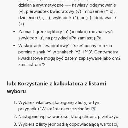
działania arytmetyczne --- nawiasy, odejmowanie
(-), pierwiastek kwadratowy (√), mnożenie (*, x),
dzielenie (/, :, ÷), wykładnik (^), pi (π) i dodawanie
(+)
Zamiast greckiej litery 'µ' (= mikro) można użyć
zwykłego 'u', na przykład uPa zamiast µPa.
W skrótach 'kwadratowy' i 'sześcienny' można
pominąć znak '^' w znakach '^2' i '^3'. Centymetry
kwadratowe mogą być zatem zapisywane jako cm2
zamiast cm^2.
lub: Korzystanie z kalkulatora z listami
wyboru
Wybierz właściwą kategorię z listy, w tym
przypadku '
Wskaźnik nieszczelności
'.
Następnie wpisz wartość, którą chcesz przeliczyć.
Wybierz z listy jednostkę odpowiadającą wartości,