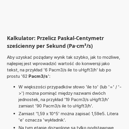
Kalkulator: Przelicz Paskal-Centymetr
sześcienny per Sekund (Pa·cm³/s)
Aby uzyskać pożądany wynik tak szybko, jak to możliwe,
najlepiej jest wprowadzić wartość do konwersji jako
tekst, na przykład '6 Pacm3/s ile to uHgft3/h' lub po
prostu '62
Pacm3/s
':
W większości przypadków słowo 'ile to' (lub '=' / '-
>') można pominąć między nazwami dwóch
jednostek, na przykład '19 Pacm3/s uHgft3/h'
zamiast '90 Pacm3/s ile to uHgft3/h'.
Zamiast '1,59 x 10^5' można zapisać 1,59e5. Litera
'e' oznacza 'wykładnik'.
Na tym etapie dozwolone są tylko podstawowe