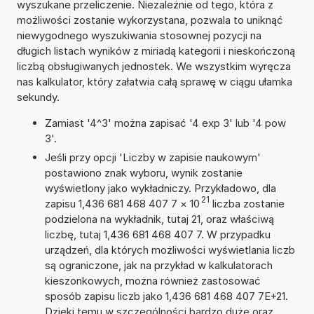
wyszukane przeliczenie. Niezależnie od tego, która z
możliwości zostanie wykorzystana, pozwala to uniknąć
niewygodnego wyszukiwania stosownej pozycji na
długich listach wyników z miriadą kategorii i nieskończoną
liczbą obsługiwanych jednostek. We wszystkim wyręcza
nas kalkulator, który załatwia całą sprawę w ciągu ułamka
sekundy.
Zamiast '4^3' można zapisać '4 exp 3' lub '4 pow
3'.
Jeśli przy opcji 'Liczby w zapisie naukowym'
postawiono znak wyboru, wynik zostanie
wyświetlony jako wykładniczy. Przykładowo, dla
21
zapisu 1,436 681 468 407 7
×
10
liczba zostanie
podzielona na wykładnik, tutaj 21, oraz właściwą
liczbę, tutaj 1,436 681 468 407 7. W przypadku
urządzeń, dla których możliwości wyświetlania liczb
są ograniczone, jak na przykład w kalkulatorach
kieszonkowych, można również zastosować
sposób zapisu liczb jako 1,436 681 468 407 7E+21.
Dzięki temu w szczególności bardzo duże oraz