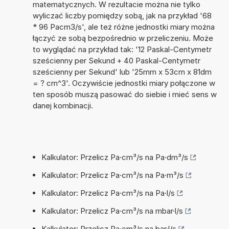
matematycznych. W rezultacie można nie tylko
wyliczać liczby pomiędzy sobą, jak na przykład '68
* 96 Pacm3/s', ale też różne jednostki miary można
łączyć ze sobą bezpośrednio w przeliczeniu. Może
to wyglądać na przykład tak: '12 Paskal-Centymetr
sześcienny per Sekund + 40 Paskal-Centymetr
sześcienny per Sekund' lub '25mm x 53cm x 81dm
= ? cm^3'. Oczywiście jednostki miary połączone w
ten sposób muszą pasować do siebie i mieć sens w
danej kombinacji.
Kalkulator: Przelicz Pa·cm³/s na Pa·dm³/s
Kalkulator: Przelicz Pa·cm³/s na Pa·m³/s
Kalkulator: Przelicz Pa·cm³/s na Pa·l/s
Kalkulator: Przelicz Pa·cm³/s na mbar·l/s
Kalkulator: Przelicz Pa·cm³/s na bar·l/s