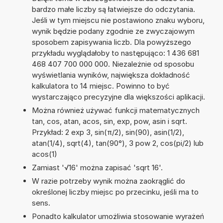
bardzo małe liczby są łatwiejsze do odczytania.
Jeśli w tym miejscu nie postawiono znaku wyboru,
wynik będzie podany zgodnie ze zwyczajowym
sposobem zapisywania liczb. Dla powyższego
przykładu wyglądałoby to następująco: 1 436 681
468 407 700 000 000. Niezależnie od sposobu
wyświetlania wyników, największa dokładność
kalkulatora to 14 miejsc. Powinno to być
wystarczająco precyzyjne dla większości aplikacji.
Można również używać funkcji matematycznych
tan, cos, atan, acos, sin, exp, pow, asin i sqrt.
Przykład: 2 exp 3, sin(π/2), sin(90), asin(1/2),
atan(1/4), sqrt(4), tan(90°), 3 pow 2, cos(pi/2) lub
acos(1)
Zamiast '√16' można zapisać 'sqrt 16'.
W razie potrzeby wynik można zaokrąglić do
określonej liczby miejsc po przecinku, jeśli ma to
sens.
Ponadto kalkulator umożliwia stosowanie wyrażeń