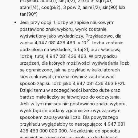
Przykład: acos(1), sin(π/2), 2 exp 3, sqrt(4),
atan(1/4), cos(pi/2), 3 pow 2, asin(1/2), sin(90) lub
tan(90°)
Jeśli przy opcji 'Liczby w zapisie naukowym'
postawiono znak wyboru, wynik zostanie
wyświetlony jako wykładniczy. Przykładowo, dla
21
zapisu 4,947 081 436 463
×
10
liczba zostanie
podzielona na wykładnik, tutaj 21, oraz właściwą
liczbę, tutaj 4,947 081 436 463. W przypadku
urządzeń, dla których możliwości wyświetlania liczb
są ograniczone, jak na przykład w kalkulatorach
kieszonkowych, można również zastosować
sposób zapisu liczb jako 4,947 081 436 463 E+21.
Dzięki temu w szczególności bardzo duże oraz
bardzo małe liczby są łatwiejsze do odczytania.
Jeśli w tym miejscu nie postawiono znaku wyboru,
wynik będzie podany zgodnie ze zwyczajowym
sposobem zapisywania liczb. Dla powyższego
przykładu wyglądałoby to następująco: 4 947 081
436 463 000 000 000. Niezależnie od sposobu
wyświetlania wyników, największa dokładność