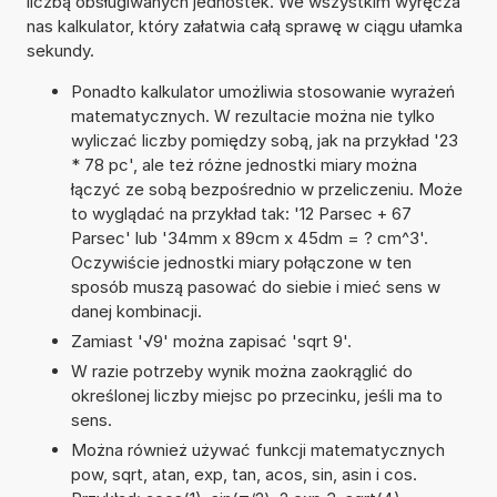
liczbą obsługiwanych jednostek. We wszystkim wyręcza
nas kalkulator, który załatwia całą sprawę w ciągu ułamka
sekundy.
Ponadto kalkulator umożliwia stosowanie wyrażeń
matematycznych. W rezultacie można nie tylko
wyliczać liczby pomiędzy sobą, jak na przykład '23
* 78 pc', ale też różne jednostki miary można
łączyć ze sobą bezpośrednio w przeliczeniu. Może
to wyglądać na przykład tak: '12 Parsec + 67
Parsec' lub '34mm x 89cm x 45dm = ? cm^3'.
Oczywiście jednostki miary połączone w ten
sposób muszą pasować do siebie i mieć sens w
danej kombinacji.
Zamiast '√9' można zapisać 'sqrt 9'.
W razie potrzeby wynik można zaokrąglić do
określonej liczby miejsc po przecinku, jeśli ma to
sens.
Można również używać funkcji matematycznych
pow, sqrt, atan, exp, tan, acos, sin, asin i cos.