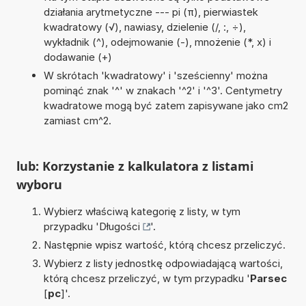
działania arytmetyczne --- pi (π), pierwiastek
kwadratowy (√), nawiasy, dzielenie (/, :, ÷),
wykładnik (^), odejmowanie (-), mnożenie (*, x) i
dodawanie (+)
W skrótach 'kwadratowy' i 'sześcienny' można
pominąć znak '^' w znakach '^2' i '^3'. Centymetry
kwadratowe mogą być zatem zapisywane jako cm2
zamiast cm^2.
lub: Korzystanie z kalkulatora z listami
wyboru
Wybierz właściwą kategorię z listy, w tym
przypadku '
Długości
'.
Następnie wpisz wartość, którą chcesz przeliczyć.
Wybierz z listy jednostkę odpowiadającą wartości,
którą chcesz przeliczyć, w tym przypadku '
Parsec
[
pc
]'.