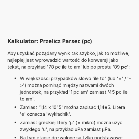
Kalkulator: Przelicz Parsec (pc)
Aby uzyskać pożądany wynik tak szybko, jak to możliwe,
najlepiej jest wprowadzić wartość do konwersji jako
tekst, na przykład '78 pc ile to am' lub po prostu '89
pc
':
W większości przypadków słowo 'ile to' (lub '=' / '-
>') można pominąć między nazwami dwóch
jednostek, na przykład '1 pc am' zamiast '45 pc ile
to am'.
Zamiast '1,14 x 10^5' można zapisać 1,14e5. Litera
'e' oznacza 'wykładnik'.
Zamiast greckiej litery 'µ' (= mikro) można użyć
zwykłego 'u', na przykład uPa zamiast µPa.
Na tym etapie dozwolone są tylko podstawowe