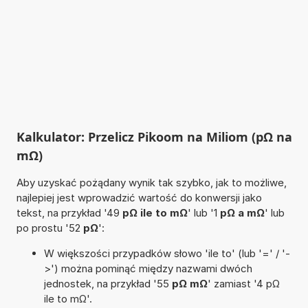
Kalkulator: Przelicz Pikoom na Miliom (pΩ na
mΩ)
Aby uzyskać pożądany wynik tak szybko, jak to możliwe,
najlepiej jest wprowadzić wartość do konwersji jako
tekst, na przykład '49
pΩ ile to mΩ
' lub '1
pΩ a mΩ
' lub
po prostu '52
pΩ
':
W większości przypadków słowo 'ile to' (lub '=' / '-
>') można pominąć między nazwami dwóch
jednostek, na przykład '55
pΩ mΩ
' zamiast '4 pΩ
ile to mΩ'.