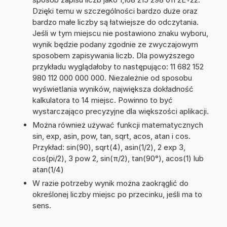
Dzięki temu w szczególności bardzo duże oraz
bardzo małe liczby są łatwiejsze do odczytania.
Jeśli w tym miejscu nie postawiono znaku wyboru,
wynik będzie podany zgodnie ze zwyczajowym
sposobem zapisywania liczb. Dla powyższego
przykładu wyglądałoby to następująco: 11 682 152
980 112 000 000 000. Niezależnie od sposobu
wyświetlania wyników, największa dokładność
kalkulatora to 14 miejsc. Powinno to być
wystarczająco precyzyjne dla większości aplikacji.
Można również używać funkcji matematycznych
sin, exp, asin, pow, tan, sqrt, acos, atan i cos.
Przykład: sin(90), sqrt(4), asin(1/2), 2 exp 3,
cos(pi/2), 3 pow 2, sin(π/2), tan(90°), acos(1) lub
atan(1/4)
W razie potrzeby wynik można zaokrąglić do
określonej liczby miejsc po przecinku, jeśli ma to
sens.