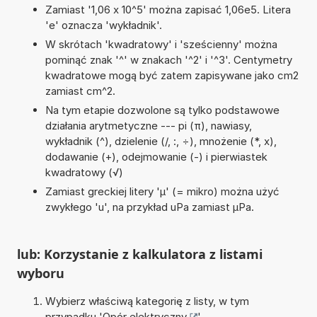
Zamiast '1,06 x 10^5' można zapisać 1,06e5. Litera
'e' oznacza 'wykładnik'.
W skrótach 'kwadratowy' i 'sześcienny' można
pominąć znak '^' w znakach '^2' i '^3'. Centymetry
kwadratowe mogą być zatem zapisywane jako cm2
zamiast cm^2.
Na tym etapie dozwolone są tylko podstawowe
działania arytmetyczne --- pi (π), nawiasy,
wykładnik (^), dzielenie (/, :, ÷), mnożenie (*, x),
dodawanie (+), odejmowanie (-) i pierwiastek
kwadratowy (√)
Zamiast greckiej litery 'µ' (= mikro) można użyć
zwykłego 'u', na przykład uPa zamiast µPa.
lub: Korzystanie z kalkulatora z listami
wyboru
Wybierz właściwą kategorię z listy, w tym
przypadku '
Opór elektryczny
'.