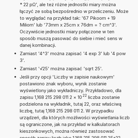
* 22 pΩ', ale też różne jednostki miary można
łączyć ze sobą bezpośrednio w przeliczeniu. Może
to wyglądać na przykład tak: '67 Pikoom + 19
Miliom' lub '73mm x 25cm x 76dm = ? cm^3'.
Oczywiście jednostki miary połączone w ten
sposób muszą pasować do siebie i mieć sens w
danej kombinacji.
Zamiast '4^3' można zapisać '4 exp 3' lub '4 pow
3'.
Zamiast '√25' można zapisać 'sqrt 25'.
Jeśli przy opcji 'Liczby w zapisie naukowym'
postawiono znak wyboru, wynik zostanie
wyświetlony jako wykładniczy. Przykładowo, dla
22
zapisu 1,168 215 298 011 2
×
10
liczba zostanie
podzielona na wykładnik, tutaj 22, oraz właściwą
liczbę, tutaj 1,168 215 298 011 2. W przypadku
urządzeń, dla których możliwości wyświetlania liczb
są ograniczone, jak na przykład w kalkulatorach
kieszonkowych, można również zastosować
sposób zapisu liczb jako 1,168 215 298 011 2E+22.