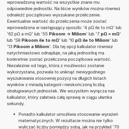
wprowadzoną wartość na wszystkie znane mu
odpowiednie jednostki. Na liście wyników można również
odnaleźć początkowo wyszukane przeliczenie.
Ewentualnie wartość do przeliczenia może zostać
wprowadzona w następujący sposób: '4 pΩ ile to mΩ' lub
'62 pΩ a mΩ' lub '55
Pikoom -> Miliom
' lub '7
pΩ = mΩ
'
lub '58
Pikoom ile to mΩ
' lub '10
pΩ ile to Miliom
' lub
'13
Pikoom a Miliom
'. Dla tej opcji kalkulator również
natychmiastowo odnajduje, na jaką jednostkę ma
konkretnie zostać przeliczona początkowa wartość.
Niezależnie od tego, która z możliwości zostanie
wykorzystana, pozwala to uniknąć niewygodnego
wyszukiwania stosownej pozycji na długich listach
wyników z miriadą kategorii i nieskończoną liczbą
obsługiwanych jednostek. We wszystkim wyręcza nas
kalkulator, który załatwia całą sprawę w ciągu ułamka
sekundy.
Ponadto kalkulator umożliwia stosowanie wyrażeń
matematycznych. W rezultacie można nie tylko
wyliczać liczby pomiędzy sobą, jak na przykład '70