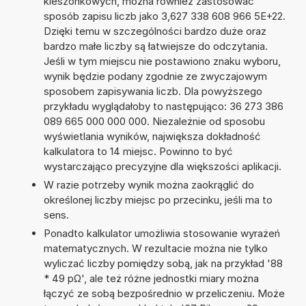
kieszonkowych, można również zastosować
sposób zapisu liczb jako 3,627 338 608 966 5E+22.
Dzięki temu w szczególności bardzo duże oraz
bardzo małe liczby są łatwiejsze do odczytania.
Jeśli w tym miejscu nie postawiono znaku wyboru,
wynik będzie podany zgodnie ze zwyczajowym
sposobem zapisywania liczb. Dla powyższego
przykładu wyglądałoby to następująco: 36 273 386
089 665 000 000 000. Niezależnie od sposobu
wyświetlania wyników, największa dokładność
kalkulatora to 14 miejsc. Powinno to być
wystarczająco precyzyjne dla większości aplikacji.
W razie potrzeby wynik można zaokrąglić do
określonej liczby miejsc po przecinku, jeśli ma to
sens.
Ponadto kalkulator umożliwia stosowanie wyrażeń
matematycznych. W rezultacie można nie tylko
wyliczać liczby pomiędzy sobą, jak na przykład '88
* 49 pΩ', ale też różne jednostki miary można
łączyć ze sobą bezpośrednio w przeliczeniu. Może