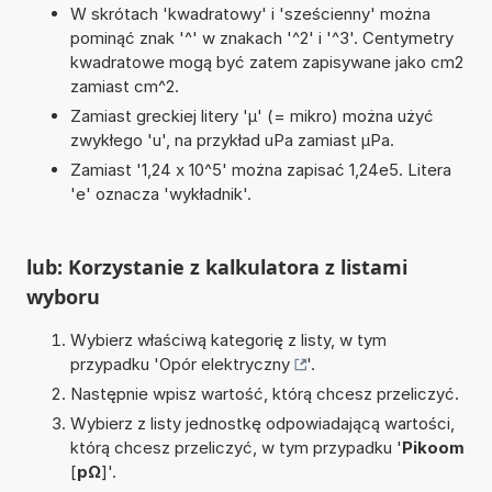
W skrótach 'kwadratowy' i 'sześcienny' można
pominąć znak '^' w znakach '^2' i '^3'. Centymetry
kwadratowe mogą być zatem zapisywane jako cm2
zamiast cm^2.
Zamiast greckiej litery 'µ' (= mikro) można użyć
zwykłego 'u', na przykład uPa zamiast µPa.
Zamiast '1,24 x 10^5' można zapisać 1,24e5. Litera
'e' oznacza 'wykładnik'.
lub: Korzystanie z kalkulatora z listami
wyboru
Wybierz właściwą kategorię z listy, w tym
przypadku '
Opór elektryczny
'.
Następnie wpisz wartość, którą chcesz przeliczyć.
Wybierz z listy jednostkę odpowiadającą wartości,
którą chcesz przeliczyć, w tym przypadku '
Pikoom
[
pΩ
]'.