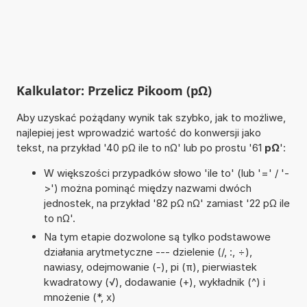
Kalkulator: Przelicz Pikoom (pΩ)
Aby uzyskać pożądany wynik tak szybko, jak to możliwe,
najlepiej jest wprowadzić wartość do konwersji jako
tekst, na przykład '40 pΩ ile to nΩ' lub po prostu '61
pΩ
':
W większości przypadków słowo 'ile to' (lub '=' / '-
>') można pominąć między nazwami dwóch
jednostek, na przykład '82 pΩ nΩ' zamiast '22 pΩ ile
to nΩ'.
Na tym etapie dozwolone są tylko podstawowe
działania arytmetyczne --- dzielenie (/, :, ÷),
nawiasy, odejmowanie (-), pi (π), pierwiastek
kwadratowy (√), dodawanie (+), wykładnik (^) i
mnożenie (*, x)