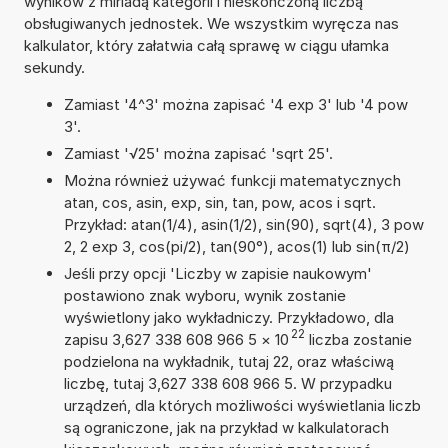
wyników z miriadą kategorii i nieskończoną liczbą
obsługiwanych jednostek. We wszystkim wyręcza nas
kalkulator, który załatwia całą sprawę w ciągu ułamka
sekundy.
Zamiast '4^3' można zapisać '4 exp 3' lub '4 pow
3'.
Zamiast '√25' można zapisać 'sqrt 25'.
Można również używać funkcji matematycznych
atan, cos, asin, exp, sin, tan, pow, acos i sqrt.
Przykład: atan(1/4), asin(1/2), sin(90), sqrt(4), 3 pow
2, 2 exp 3, cos(pi/2), tan(90°), acos(1) lub sin(π/2)
Jeśli przy opcji 'Liczby w zapisie naukowym'
postawiono znak wyboru, wynik zostanie
wyświetlony jako wykładniczy. Przykładowo, dla
22
zapisu 3,627 338 608 966 5
×
10
liczba zostanie
podzielona na wykładnik, tutaj 22, oraz właściwą
liczbę, tutaj 3,627 338 608 966 5. W przypadku
urządzeń, dla których możliwości wyświetlania liczb
są ograniczone, jak na przykład w kalkulatorach