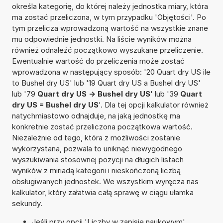
określa kategorię, do której należy jednostka miary, która
ma zostać przeliczona, w tym przypadku 'Objętości'. Po
tym przelicza wprowadzoną wartość na wszystkie znane
mu odpowiednie jednostki. Na liście wyników można
również odnaleźć początkowo wyszukane przeliczenie.
Ewentualnie wartość do przeliczenia może zostać
wprowadzona w następujący sposób: '20 Quart dry US ile
to Bushel dry US' lub '19 Quart dry US a Bushel dry US'
lub '79
Quart dry US -> Bushel dry US
' lub '39
Quart
dry US = Bushel dry US
'. Dla tej opcji kalkulator również
natychmiastowo odnajduje, na jaką jednostkę ma
konkretnie zostać przeliczona początkowa wartość.
Niezależnie od tego, która z możliwości zostanie
wykorzystana, pozwala to uniknąć niewygodnego
wyszukiwania stosownej pozycji na długich listach
wyników z miriadą kategorii i nieskończoną liczbą
obsługiwanych jednostek. We wszystkim wyręcza nas
kalkulator, który załatwia całą sprawę w ciągu ułamka
sekundy.
Jeśli przy opcji 'Liczby w zapisie naukowym'