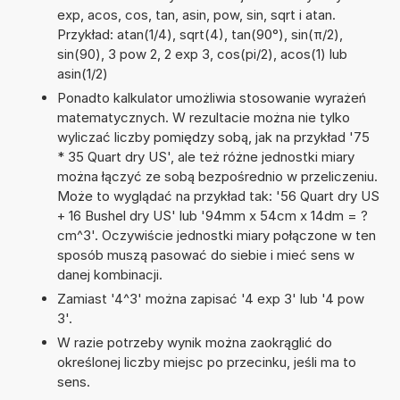
exp, acos, cos, tan, asin, pow, sin, sqrt i atan.
Przykład: atan(1/4), sqrt(4), tan(90°), sin(π/2),
sin(90), 3 pow 2, 2 exp 3, cos(pi/2), acos(1) lub
asin(1/2)
Ponadto kalkulator umożliwia stosowanie wyrażeń
matematycznych. W rezultacie można nie tylko
wyliczać liczby pomiędzy sobą, jak na przykład '75
* 35 Quart dry US', ale też różne jednostki miary
można łączyć ze sobą bezpośrednio w przeliczeniu.
Może to wyglądać na przykład tak: '56 Quart dry US
+ 16 Bushel dry US' lub '94mm x 54cm x 14dm = ?
cm^3'. Oczywiście jednostki miary połączone w ten
sposób muszą pasować do siebie i mieć sens w
danej kombinacji.
Zamiast '4^3' można zapisać '4 exp 3' lub '4 pow
3'.
W razie potrzeby wynik można zaokrąglić do
określonej liczby miejsc po przecinku, jeśli ma to
sens.