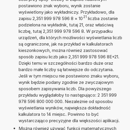
postawiono znak wyboru, wynik zostanie
wyświetlony jako wykładniczy. Przykładowo, dla
21
zapisu 2,351 999 978 596 8
×
10
liczba zostanie
podzielona na wykładnik, tutaj 21, oraz właściwą
liczbę, tutaj 2,351 999 978 596 8. W przypadku
urządzeń, dla których możliwości wyświetlania liczb
są ograniczone, jak na przykład w kalkulatorach
kieszonkowych, można również zastosować
sposób zapisu liczb jako 2,351 999 978 596 8E+21.
Dzięki temu w szczególności bardzo duże oraz
bardzo małe liczby są łatwiejsze do odczytania.
Jeśli w tym miejscu nie postawiono znaku wyboru,
wynik będzie podany zgodnie ze zwyczajowym
sposobem zapisywania liczb. Dla powyższego
przykładu wyglądałoby to następująco: 2 351 999
978 596 800 000 000. Niezależnie od sposobu
wyświetlania wyników, największa dokładność
kalkulatora to 14 miejsc. Powinno to być
wystarczająco precyzyjne dla większości aplikacji.
Można również używać funkcji matematycznych