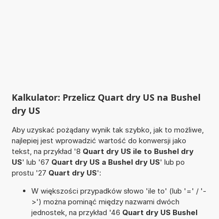
Kalkulator: Przelicz Quart dry US na Bushel
dry US
Aby uzyskać pożądany wynik tak szybko, jak to możliwe,
najlepiej jest wprowadzić wartość do konwersji jako
tekst, na przykład '8
Quart dry US ile to Bushel dry
US
' lub '67
Quart dry US a Bushel dry US
' lub po
prostu '27
Quart dry US
':
W większości przypadków słowo 'ile to' (lub '=' / '-
>') można pominąć między nazwami dwóch
jednostek, na przykład '46
Quart dry US Bushel