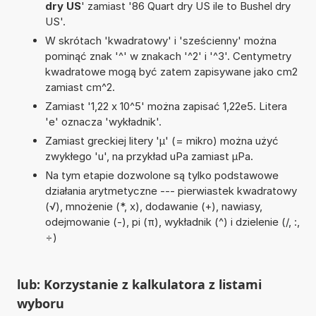
dry US
' zamiast '86 Quart dry US ile to Bushel dry
US'.
W skrótach 'kwadratowy' i 'sześcienny' można
pominąć znak '^' w znakach '^2' i '^3'. Centymetry
kwadratowe mogą być zatem zapisywane jako cm2
zamiast cm^2.
Zamiast '1,22 x 10^5' można zapisać 1,22e5. Litera
'e' oznacza 'wykładnik'.
Zamiast greckiej litery 'µ' (= mikro) można użyć
zwykłego 'u', na przykład uPa zamiast µPa.
Na tym etapie dozwolone są tylko podstawowe
działania arytmetyczne --- pierwiastek kwadratowy
(√), mnożenie (*, x), dodawanie (+), nawiasy,
odejmowanie (-), pi (π), wykładnik (^) i dzielenie (/, :,
÷)
lub: Korzystanie z kalkulatora z listami
wyboru