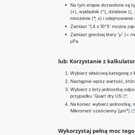
Na tym etapie dozwolone są t
(+), wykładnik (^), dzielenie (/,
mnożenie (*, x) i odejmowanie 
Zamiast '1,4 x 10^5' można zapi
Zamiast greckiej litery 'µ' (= 
µPa.
lub: Korzystanie z kalkulato
Wybierz właściwą kategorię z l
Następnie wpisz wartość, któr
Wybierz z listy jednostkę odpo
przypadku '
Quart dry US
'.
Na koniec wybierz jednostkę, 
Mikrometr sześcienny [µm³]
Wykorzystaj pełną moc tego 