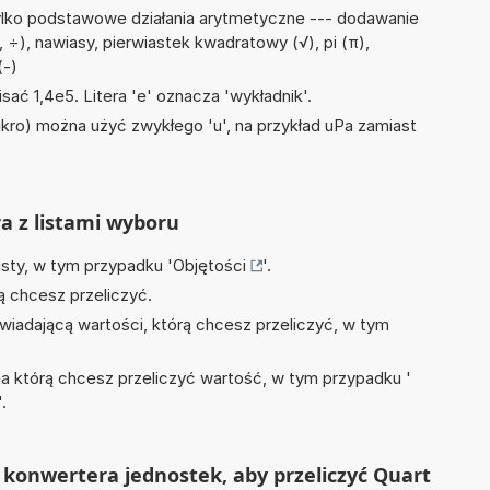
ylko podstawowe działania arytmetyczne --- dodawanie
 :, ÷), nawiasy, pierwiastek kwadratowy (√), pi (π),
(-)
sać 1,4e5. Litera 'e' oznacza 'wykładnik'.
mikro) można użyć zwykłego 'u', na przykład uPa zamiast
ra z listami wyboru
isty, w tym przypadku '
Objętości
'.
ą chcesz przeliczyć.
wiadającą wartości, którą chcesz przeliczyć, w tym
na którą chcesz przeliczyć wartość, w tym przypadku '
'.
konwertera jednostek, aby przeliczyć Quart