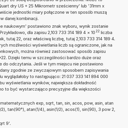
Quart dry US + 25 Mikrometr sześcienny' lub '31mm x
iście jednostki miary połączone w ten sposób muszą
w danej kombinacji.
isie naukowym' postawiono znak wyboru, wynik zostanie
22
Przykładowo, dla zapisu 2,103 733 314 189 4
×
10
liczba
, tutaj 22, oraz właściwą liczbę, tutaj 2,103 733 314 189 4.
ych możliwości wyświetlania liczb są ograniczone, jak na
szonkowych, można również zastosować sposób zapisu
E+22. Dzięki temu w szczególności bardzo duże oraz
ze do odczytania. Jeśli w tym miejscu nie postawiono
podany zgodnie ze zwyczajowym sposobem zapisywania
du wyglądałoby to następująco: 21 037 333 141 894 000
bu wyświetlania wyników, największa dokładność
nno to być wystarczająco precyzyjne dla większości
atematycznych exp, sqrt, tan, sin, acos, pow, asin, atan
/2), tan(90°), atan(1/4), asin(1/2), acos(1), sin(90), 3 pow 2,
rt 9'.