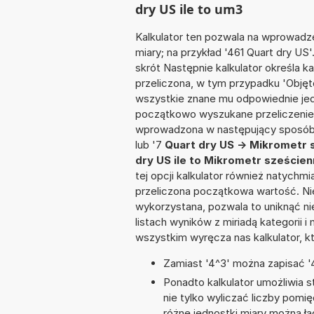
dry US ile to um3
Kalkulator ten pozwala na wprowadze
miary; na przykład '461 Quart dry US
skrót Następnie kalkulator określa k
przeliczona, w tym przypadku 'Obję
wszystkie znane mu odpowiednie jed
początkowo wyszukane przeliczenie.
wprowadzona w następujący sposób: '
lub '7
Quart dry US -> Mikrometr 
dry US ile to Mikrometr szeście
tej opcji kalkulator również natychm
przeliczona początkowa wartość. Nie
wykorzystana, pozwala to uniknąć n
listach wyników z miriadą kategorii 
wszystkim wyręcza nas kalkulator, k
Zamiast '4^3' można zapisać '4
Ponadto kalkulator umożliwia
nie tylko wyliczać liczby pomię
różne jednostki miary można ł