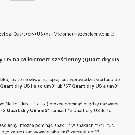
przelicz+Quart+dry+US+na+Mikrometr+szescienny.php
dry US na Mikrometr sześcienny (Quart dry US
ko, jak to możliwe, najlepiej jest wprowadzić wartość do
Quart dry US ile to um3
' lub '67
Quart dry US a um3
'
 'ile to' (lub '=' / '->') można pominąć między nazwami
'73
Quart dry US um3
' zamiast '5 Quart dry US ile to
ścienny' można pominąć znak '^' w znakach '^2' i '^3'.
być zatem zapisywane jako cm2 zamiast cm^2.