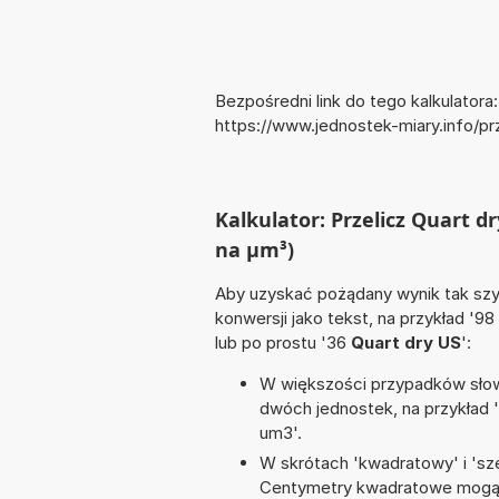
Bezpośredni link do tego kalkulatora:
https://www.jednostek-miary.info/
Kalkulator: Przelicz Quart 
na µm³)
Aby uzyskać pożądany wynik tak szyb
konwersji jako tekst, na przykład '98
lub po prostu '36
Quart dry US
':
W większości przypadków słowo
dwóch jednostek, na przykład 
um3'.
W skrótach 'kwadratowy' i 'sze
Centymetry kwadratowe mogą 