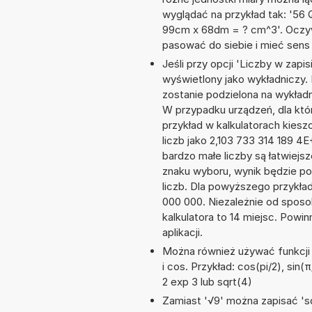
wyglądać na przykład tak: '56 
99cm x 68dm = ? cm^3'. Oczyw
pasować do siebie i mieć sens 
Jeśli przy opcji 'Liczby w zap
wyświetlony jako wykładniczy. 
zostanie podzielona na wykładnik
W przypadku urządzeń, dla któr
przykład w kalkulatorach kie
liczb jako 2,103 733 314 189 4
bardzo małe liczby są łatwiejs
znaku wyboru, wynik będzie 
liczb. Dla powyższego przykła
000 000. Niezależnie od sposo
kalkulatora to 14 miejsc. Powi
aplikacji.
Można również używać funkcji m
i cos. Przykład: cos(pi/2), sin(π
2 exp 3 lub sqrt(4)
Zamiast '√9' można zapisać 'sq