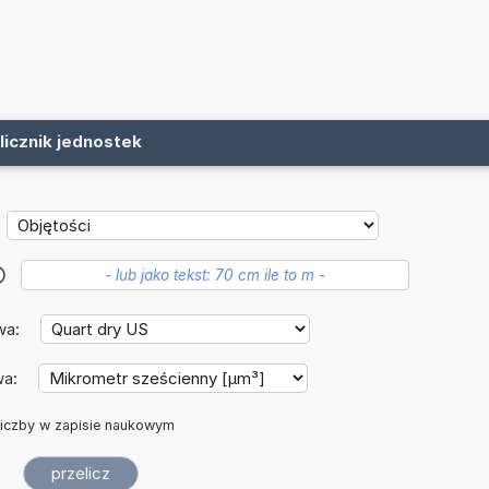
licznik jednostek
?
wa:
wa:
iczby w zapisie naukowym