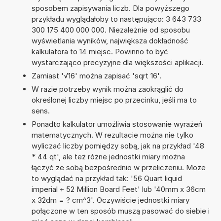
sposobem zapisywania liczb. Dla powyższego
przykładu wyglądałoby to następująco: 3 643 733
300 175 400 000 000. Niezależnie od sposobu
wyświetlania wyników, największa dokładność
kalkulatora to 14 miejsc. Powinno to być
wystarczająco precyzyjne dla większości aplikacji.
Zamiast '√16' można zapisać 'sqrt 16'.
W razie potrzeby wynik można zaokrąglić do
określonej liczby miejsc po przecinku, jeśli ma to
sens.
Ponadto kalkulator umożliwia stosowanie wyrażeń
matematycznych. W rezultacie można nie tylko
wyliczać liczby pomiędzy sobą, jak na przykład '48
* 44 qt', ale też różne jednostki miary można
łączyć ze sobą bezpośrednio w przeliczeniu. Może
to wyglądać na przykład tak: '56 Quart liquid
imperial + 52 Million Board Feet' lub '40mm x 36cm
x 32dm = ? cm^3'. Oczywiście jednostki miary
połączone w ten sposób muszą pasować do siebie i