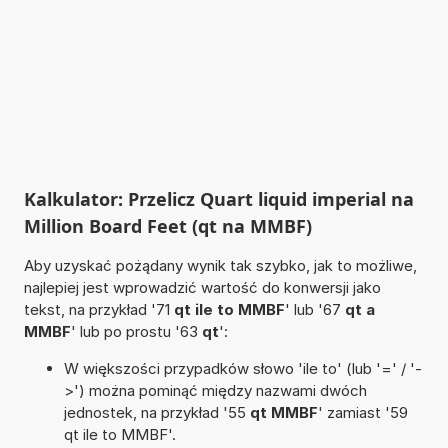
Kalkulator: Przelicz Quart liquid imperial na
Million Board Feet (qt na MMBF)
Aby uzyskać pożądany wynik tak szybko, jak to możliwe,
najlepiej jest wprowadzić wartość do konwersji jako
tekst, na przykład '71
qt ile to MMBF
' lub '67
qt a
MMBF
' lub po prostu '63
qt
':
W większości przypadków słowo 'ile to' (lub '=' / '-
>') można pominąć między nazwami dwóch
jednostek, na przykład '55
qt MMBF
' zamiast '59
qt ile to MMBF'.