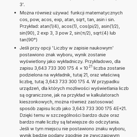
3'.
Można również używać funkcji matematycznych
cos, pow, acos, exp, atan, sqrt, tan, asin i sin.
Przykład: atan(1/4), acos(1), cos(pi/2), asin(1/2),
sin(90), 2 exp 3, 3 pow 2, sin(π/2), sqrt(4) lub
tan(90°)
Jeśli przy opcji 'Liczby w zapisie naukowym'
postawiono znak wyboru, wynik zostanie
wyświetlony jako wykładniczy. Przykładowo, dla
21
zapisu 3,643 733 300 175 4
×
10
liczba zostanie
podzielona na wykładnik, tutaj 21, oraz właściwą
liczbę, tutaj 3,643 733 300 175 4. W przypadku
urządzeń, dla których możliwości wyświetlania liczb
są ograniczone, jak na przykład w kalkulatorach
kieszonkowych, można również zastosować
sposób zapisu liczb jako 3,643 733 300 175 4E+21.
Dzięki temu w szczególności bardzo duże oraz
bardzo małe liczby są łatwiejsze do odczytania.
Jeśli w tym miejscu nie postawiono znaku wyboru,
wynik będzie podany zgodnie ze zwyczajowym