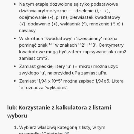
Na tym etapie dozwolone są tylko podstawowe
działania arytmetyczne --- dzielenie (/, :, ÷),
odejmowanie (-), pi (π), pierwiastek kwadratowy
(√), dodawanie (+), wykładnik (^), mnożenie (*, x) i
nawiasy
W skrótach 'kwadratowy' i 'sześcienny' można
pominąć znak '^' w znakach '^2' i '^3'. Centymetry
kwadratowe mogą być zatem zapisywane jako cm2
zamiast cm^2.
Zamiast greckiej litery 'µ' (= mikro) można użyć
zwykłego 'u', na przykład uPa zamiast µPa.
Zamiast '1,94 x 10^5' można zapisać 1,94e5. Litera
'e' oznacza 'wykładnik'.
lub: Korzystanie z kalkulatora z listami
wyboru
Wybierz właściwą kategorię z listy, w tym
przypadku '
Objętości
'.