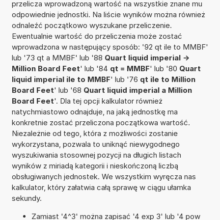
przelicza wprowadzoną wartość na wszystkie znane mu
odpowiednie jednostki. Na liście wyników można również
odnaleźć początkowo wyszukane przeliczenie.
Ewentualnie wartość do przeliczenia może zostać
wprowadzona w następujący sposób: '92 qt ile to MMBF'
lub '73 qt a MMBF' lub '88
Quart liquid imperial ->
Million Board Feet
' lub '84
qt = MMBF
' lub '80
Quart
liquid imperial ile to MMBF
' lub '76
qt ile to Million
Board Feet
' lub '68
Quart liquid imperial a Million
Board Feet
'. Dla tej opcji kalkulator również
natychmiastowo odnajduje, na jaką jednostkę ma
konkretnie zostać przeliczona początkowa wartość.
Niezależnie od tego, która z możliwości zostanie
wykorzystana, pozwala to uniknąć niewygodnego
wyszukiwania stosownej pozycji na długich listach
wyników z miriadą kategorii i nieskończoną liczbą
obsługiwanych jednostek. We wszystkim wyręcza nas
kalkulator, który załatwia całą sprawę w ciągu ułamka
sekundy.
Zamiast '4^3' można zapisać '4 exp 3' lub '4 pow