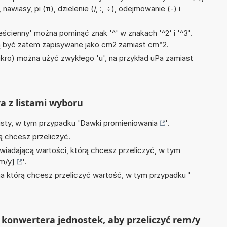
nawiasy, pi (π), dzielenie (/, :, ÷), odejmowanie (-) i
ścienny' można pominąć znak '^' w znakach '^2' i '^3'.
być zatem zapisywane jako cm2 zamiast cm^2.
mikro) można użyć zwykłego 'u', na przykład uPa zamiast
ra z listami wyboru
isty, w tym przypadku '
Dawki promieniowania
'.
ą chcesz przeliczyć.
wiadającą wartości, którą chcesz przeliczyć, w tym
m/y]
'.
na którą chcesz przeliczyć wartość, w tym przypadku '
konwertera jednostek, aby przeliczyć rem/y