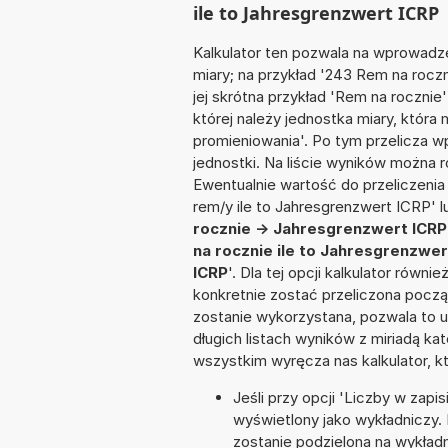
ile to Jahresgrenzwert ICRP
Kalkulator ten pozwala na wprowadze
miary; na przykład '243 Rem na rocz
jej skrótna przykład 'Rem na rocznie'
której należy jednostka miary, któr
promieniowania'. Po tym przelicza
jednostki. Na liście wyników można
Ewentualnie wartość do przeliczen
rem/y ile to Jahresgrenzwert ICRP' 
rocznie -> Jahresgrenzwert ICRP
na rocznie ile to Jahresgrenzwer
ICRP
'. Dla tej opcji kalkulator równ
konkretnie zostać przeliczona począ
zostanie wykorzystana, pozwala to 
długich listach wyników z miriadą ka
wszystkim wyręcza nas kalkulator, k
Jeśli przy opcji 'Liczby w zap
wyświetlony jako wykładniczy. 
zostanie podzielona na wykładnik