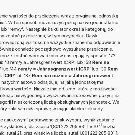
nie wartości do przeliczenia wraz z oryginalną jednostką
nie'. W ten sposób można użyć pełną nazwę jednostki lub
 lub 'rem/y'. Następnie kalkulator określa kategorię, do
a ma zostać przeliczona, w tym przypadku 'Dawki
 wprowadzoną wartość na wszystkie znane mu odpowiednie
 również odnaleźć początkowo wyszukane przeliczenie.
ia może zostać wprowadzona w następujący sposób: '72
lub '3 rem/y a Jahresgrenzwert ICRP' lub '58
Rem na
' lub '44
rem/y = Jahresgrenzwert ICRP
' lub '30
Rem
t ICRP
' lub '87
Rem na rocznie a Jahresgrenzwert
ież natychmiastowo odnajduje, na jaką jednostkę ma
tkowa wartość. Niezależnie od tego, która z możliwości
uniknąć niewygodnego wyszukiwania stosownej pozycji na
tegorii i nieskończoną liczbą obsługiwanych jednostek. We
tóry załatwia całą sprawę w ciągu ułamka sekundy.
isie naukowym' postawiono znak wyboru, wynik zostanie
21
Przykładowo, dla zapisu 1,801 222 205 831 1
×
10
liczba
, tutaj 21, oraz właściwą liczbę, tutaj 1,801 222 205 831 1.