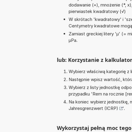
dodawanie (+), mnożenie (*, x), 
pierwiastek kwadratowy (√)
W skrótach 'kwadratowy' i 'sze
Centymetry kwadratowe mogą 
Zamiast greckiej litery 'µ' (= 
µPa.
lub: Korzystanie z kalkulato
Wybierz właściwą kategorię z l
Następnie wpisz wartość, któr
Wybierz z listy jednostkę odpo
przypadku '
Rem na rocznie [re
Na koniec wybierz jednostkę, 
Jahresgrenzwert (ICRP)
'.
Wykorzystaj pełną moc tego 