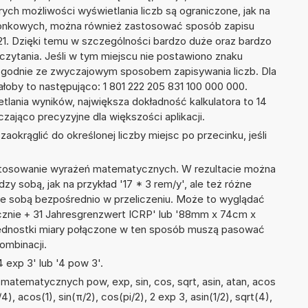
ych możliwości wyświetlania liczb są ograniczone, jak na
szonkowych, można również zastosować sposób zapisu
E+21. Dzięki temu w szczególności bardzo duże oraz bardzo
dczytania. Jeśli w tym miejscu nie postawiono znaku
zgodnie ze zwyczajowym sposobem zapisywania liczb. Dla
oby to następująco: 1 801 222 205 831 100 000 000.
tlania wyników, największa dokładność kalkulatora to 14
zająco precyzyjne dla większości aplikacji.
okrąglić do określonej liczby miejsc po przecinku, jeśli
 stosowanie wyrażeń matematycznych. W rezultacie można
dzy sobą, jak na przykład '17 * 3 rem/y', ale też różne
ze sobą bezpośrednio w przeliczeniu. Może to wyglądać
ocznie + 31 Jahresgrenzwert ICRP' lub '88mm x 74cm x
ednostki miary połączone w ten sposób muszą pasować
ombinacji.
 exp 3' lub '4 pow 3'.
atematycznych pow, exp, sin, cos, sqrt, asin, atan, acos
/4), acos(1), sin(π/2), cos(pi/2), 2 exp 3, asin(1/2), sqrt(4),