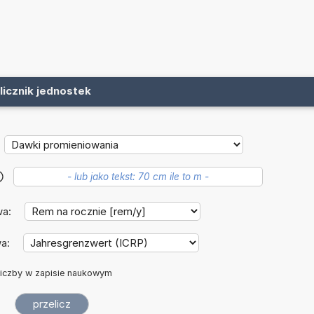
licznik jednostek
?
wa:
wa:
iczby w zapisie naukowym