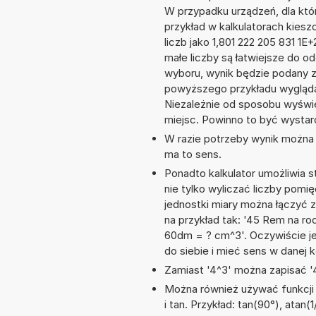
W przypadku urządzeń, dla któr
przykład w kalkulatorach kie
liczb jako 1,801 222 205 831 1
małe liczby są łatwiejsze do o
wyboru, wynik będzie podany 
powyższego przykładu wyglądał
Niezależnie od sposobu wyświe
miejsc. Powinno to być wystarc
W razie potrzeby wynik można za
ma to sens.
Ponadto kalkulator umożliwia
nie tylko wyliczać liczby pomię
jednostki miary można łączyć 
na przykład tak: '45 Rem na r
60dm = ? cm^3'. Oczywiście j
do siebie i mieć sens w danej k
Zamiast '4^3' można zapisać '4
Można również używać funkcji m
i tan. Przykład: tan(90°), atan(1