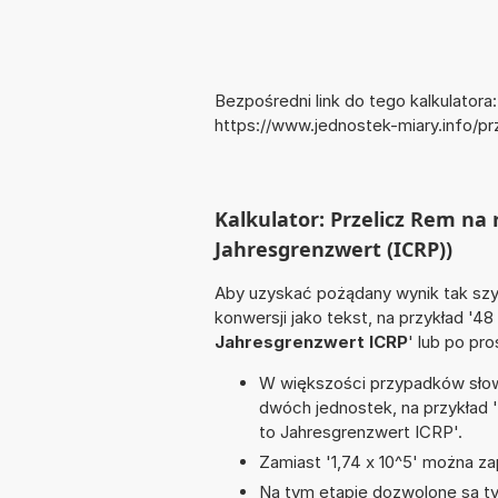
Bezpośredni link do tego kalkulatora:
https://www.jednostek-miary.info/
Kalkulator: Przelicz Rem na
Jahresgrenzwert (ICRP))
Aby uzyskać pożądany wynik tak szyb
konwersji jako tekst, na przykład '48
Jahresgrenzwert ICRP
' lub po pr
W większości przypadków słowo
dwóch jednostek, na przykład 
to Jahresgrenzwert ICRP'.
Zamiast '1,74 x 10^5' można zap
Na tym etapie dozwolone są ty