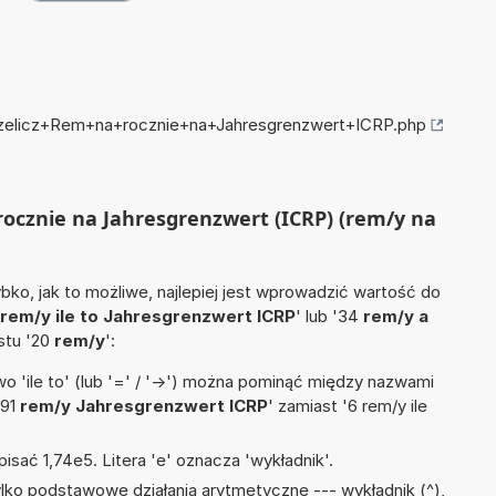
przelicz+Rem+na+rocznie+na+Jahresgrenzwert+ICRP.php
 rocznie na Jahresgrenzwert (ICRP) (rem/y na
ko, jak to możliwe, najlepiej jest wprowadzić wartość do
rem/y ile to Jahresgrenzwert ICRP
' lub '34
rem/y a
ostu '20
rem/y
':
 'ile to' (lub '=' / '->') można pominąć między nazwami
'91
rem/y Jahresgrenzwert ICRP
' zamiast '6 rem/y ile
isać 1,74e5. Litera 'e' oznacza 'wykładnik'.
lko podstawowe działania arytmetyczne --- wykładnik (^),