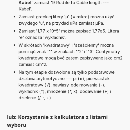
Kabel
' zamiast '9 Rod ile to Cable length ---
Kabel'.
Zamiast greckiej litery 'µ' (= mikro) można użyć
zwykłego 'u', na przykład uPa zamiast µPa.
Zamiast '1,77 x 10^5' można zapisać 1,77e5. Litera
'e' oznacza 'wykładnik'.
W skrótach 'kwadratowy' i 'sześcienny' można
pominąć znak '^' w znakach '^2' i '^3'. Centymetry
kwadratowe mogą być zatem zapisywane jako cm2
zamiast cm^2.
Na tym etapie dozwolone są tylko podstawowe
działania arytmetyczne --- pi (π), pierwiastek
kwadratowy (√), nawiasy, odejmowanie (-),
wykładnik (^), mnożenie (*, x), dodawanie (+) i
dzielenie (/, :, ÷)
lub: Korzystanie z kalkulatora z listami
wyboru