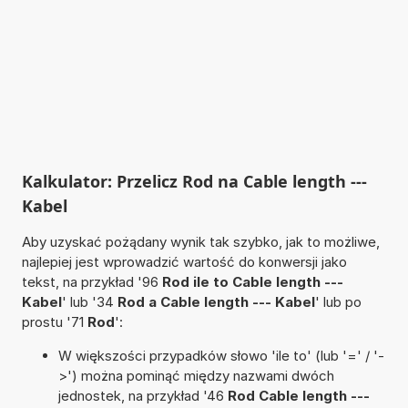
Kalkulator: Przelicz Rod na Cable length ---
Kabel
Aby uzyskać pożądany wynik tak szybko, jak to możliwe,
najlepiej jest wprowadzić wartość do konwersji jako
tekst, na przykład '96
Rod ile to Cable length ---
Kabel
' lub '34
Rod a Cable length --- Kabel
' lub po
prostu '71
Rod
':
W większości przypadków słowo 'ile to' (lub '=' / '-
>') można pominąć między nazwami dwóch
jednostek, na przykład '46
Rod Cable length ---