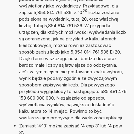
wyświetlony jako wykładniczy. Przykładowo, dla
20
zapisu 5,854 814 761 536
×
10
liczba zostanie
podzielona na wykładnik, tutaj 20, oraz właściwą
liczbę, tutaj 5,854 814 761 536. W przypadku
urządzeń, dla których możliwości wyświetlania liczb
są ograniczone, jak na przykład w kalkulatorach
kieszonkowych, można również zastosować
sposób zapisu liczb jako 5,854 814 761 536 E+20.
Dzięki temu w szczególności bardzo duże oraz
bardzo małe liczby są łatwiejsze do odczytania.
Jeśli w tym miejscu nie postawiono znaku wyboru,
wynik będzie podany zgodnie ze zwyczajowym
sposobem zapisywania liczb. Dla powyższego
przykładu wyglądałoby to następująco: 585 481 476
153 600 000 000. Niezależnie od sposobu
wyświetlania wyników, największa dokładność
kalkulatora to 14 miejsc. Powinno to być
wystarczająco precyzyjne dla większości aplikacji.
Zamiast '4^3' można zapisać '4 exp 3' lub '4 pow
3'.