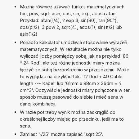
Można również używać funkcji matematycznych
tan, pow, sqrt, asin, cos, sin, exp, acos i atan.
Przykład: atan(1/4), 2 exp 3, sin(90), tan(90°),
cos(pi/2), 3 pow 2, sqrt(4), acos(1), sin(π/2) lub
asin(1/2)
Ponadto kalkulator umożliwia stosowanie wyrażeń
matematycznych. W rezultacie można nie tylko
wyliczać liczby pomiędzy sobą, jak na przykład '86
* 24 Rod', ale też różne jednostki miary można
łączyć ze sobą bezpośrednio w przeliczeniu. Może
to wyglądać na przykład tak: '12 Rod + 49 Cable
length --- Kabel' lub '61mm x 98cm x 36dm = ?
cm^3'. Oczywiście jednostki miary połączone w ten
sposób muszą pasować do siebie i mieć sens w
danej kombinacji.
W razie potrzeby wynik można zaokrąglić do
określonej liczby miejsc po przecinku, jeśli ma to
sens.
Zamiast '√25' można zapisać 'sqrt 25'.