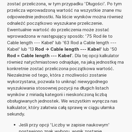
zostać przeliczona, w tym przypadku 'Długości'. Po tym
przelicza wprowadzoną wartość na wszystkie znane mu
odpowiednie jednostki. Na liście wyników można również
odnaleźć początkowo wyszukane przeliczenie.
Ewentualnie wartość do przeliczenia może zostać
wprowadzona w następujący sposób: '75 Rod ile to
Cable length --- Kabel' lub '63 Rod a Cable length ---
Kabel' lub '13
Rod -> Cable length --- Kabel
' lub '50
Rod = Cable length --- Kabel
'. Dla tej opcji kalkulator
również natychmiastowo odnajduje, na jaką jednostkę ma
konkretnie zostać przeliczona początkowa wartość.
Niezależnie od tego, która z możliwości zostanie
wykorzystana, pozwala to uniknąć niewygodnego
wyszukiwania stosownej pozycji na długich listach
wyników z miriadą kategorii i nieskończoną liczbą
obsługiwanych jednostek. We wszystkim wyręcza nas
kalkulator, który załatwia całą sprawę w ciągu ułamka
sekundy.
Jeśli przy opcji 'Liczby w zapisie naukowym'
postawiono znak wyboru, wynik zostanie