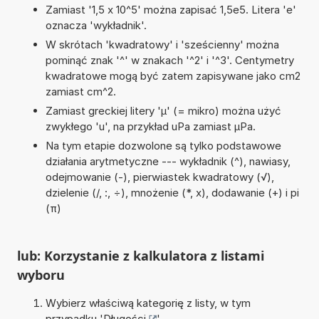
Zamiast '1,5 x 10^5' można zapisać 1,5e5. Litera 'e'
oznacza 'wykładnik'.
W skrótach 'kwadratowy' i 'sześcienny' można
pominąć znak '^' w znakach '^2' i '^3'. Centymetry
kwadratowe mogą być zatem zapisywane jako cm2
zamiast cm^2.
Zamiast greckiej litery 'µ' (= mikro) można użyć
zwykłego 'u', na przykład uPa zamiast µPa.
Na tym etapie dozwolone są tylko podstawowe
działania arytmetyczne --- wykładnik (^), nawiasy,
odejmowanie (-), pierwiastek kwadratowy (√),
dzielenie (/, :, ÷), mnożenie (*, x), dodawanie (+) i pi
(π)
lub: Korzystanie z kalkulatora z listami
wyboru
Wybierz właściwą kategorię z listy, w tym
przypadku '
Długości
'.