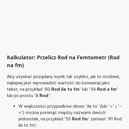
Kalkulator: Przelicz Rod na Femtometr (Rod
na fm)
Aby uzyskać pożądany wynik tak szybko, jak to możliwe,
najlepiej jest wprowadzić wartość do konwersji jako
tekst, na przykład '60
Rod ile to fm
' lub '34
Rod a fm
'
lub po prostu '8
Rod
':
W większości przypadków słowo 'ile to' (lub '=' / '-
>') można pominąć między nazwami dwóch
jednostek, na przykład '55
Rod fm
' zamiast '81 Rod
ile to fm'.