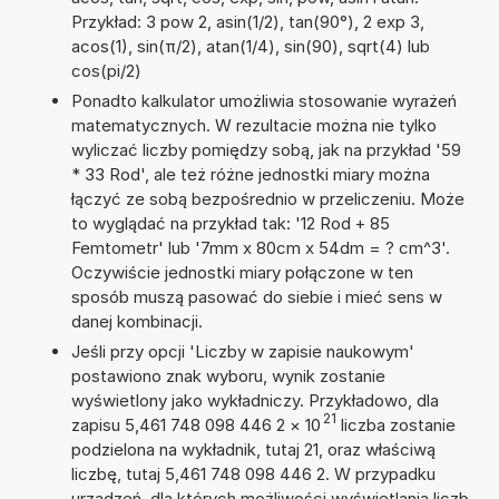
Przykład: 3 pow 2, asin(1/2), tan(90°), 2 exp 3,
acos(1), sin(π/2), atan(1/4), sin(90), sqrt(4) lub
cos(pi/2)
Ponadto kalkulator umożliwia stosowanie wyrażeń
matematycznych. W rezultacie można nie tylko
wyliczać liczby pomiędzy sobą, jak na przykład '59
* 33 Rod', ale też różne jednostki miary można
łączyć ze sobą bezpośrednio w przeliczeniu. Może
to wyglądać na przykład tak: '12 Rod + 85
Femtometr' lub '7mm x 80cm x 54dm = ? cm^3'.
Oczywiście jednostki miary połączone w ten
sposób muszą pasować do siebie i mieć sens w
danej kombinacji.
Jeśli przy opcji 'Liczby w zapisie naukowym'
postawiono znak wyboru, wynik zostanie
wyświetlony jako wykładniczy. Przykładowo, dla
21
zapisu 5,461 748 098 446 2
×
10
liczba zostanie
podzielona na wykładnik, tutaj 21, oraz właściwą
liczbę, tutaj 5,461 748 098 446 2. W przypadku
urządzeń, dla których możliwości wyświetlania liczb