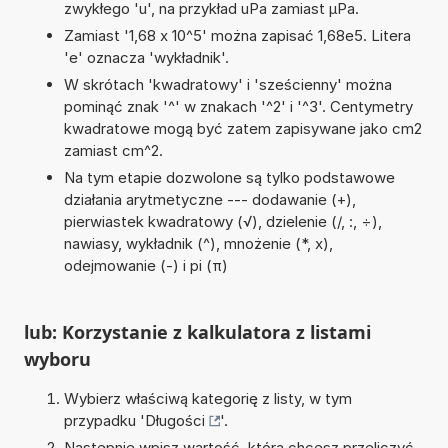
zwykłego 'u', na przykład uPa zamiast µPa.
Zamiast '1,68 x 10^5' można zapisać 1,68e5. Litera
'e' oznacza 'wykładnik'.
W skrótach 'kwadratowy' i 'sześcienny' można
pominąć znak '^' w znakach '^2' i '^3'. Centymetry
kwadratowe mogą być zatem zapisywane jako cm2
zamiast cm^2.
Na tym etapie dozwolone są tylko podstawowe
działania arytmetyczne --- dodawanie (+),
pierwiastek kwadratowy (√), dzielenie (/, :, ÷),
nawiasy, wykładnik (^), mnożenie (*, x),
odejmowanie (-) i pi (π)
lub: Korzystanie z kalkulatora z listami
wyboru
Wybierz właściwą kategorię z listy, w tym
przypadku '
Długości
'.
Następnie wpisz wartość, którą chcesz przeliczyć.