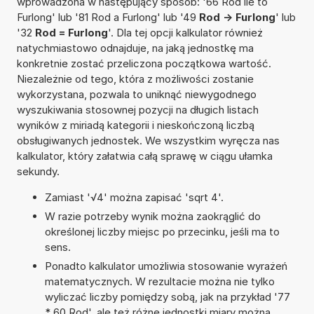
wprowadzona w następujący sposób: '66 Rod ile to
Furlong' lub '81 Rod a Furlong' lub '49
Rod -> Furlong
' lub
'32
Rod = Furlong
'. Dla tej opcji kalkulator również
natychmiastowo odnajduje, na jaką jednostkę ma
konkretnie zostać przeliczona początkowa wartość.
Niezależnie od tego, która z możliwości zostanie
wykorzystana, pozwala to uniknąć niewygodnego
wyszukiwania stosownej pozycji na długich listach
wyników z miriadą kategorii i nieskończoną liczbą
obsługiwanych jednostek. We wszystkim wyręcza nas
kalkulator, który załatwia całą sprawę w ciągu ułamka
sekundy.
Zamiast '√4' można zapisać 'sqrt 4'.
W razie potrzeby wynik można zaokrąglić do
określonej liczby miejsc po przecinku, jeśli ma to
sens.
Ponadto kalkulator umożliwia stosowanie wyrażeń
matematycznych. W rezultacie można nie tylko
wyliczać liczby pomiędzy sobą, jak na przykład '77
* 60 Rod', ale też różne jednostki miary można