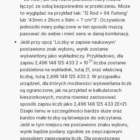
łączyć ze sobą bezpośrednio w przeliczeniu. Może
to wyglądać na przykład tak: '12 Rod + 94 Furlong'
lub '43mm x 26cm x 9dm = ? cm^3'. Oczywiście
jednostki miary połączone w ten sposób muszą
pasować do siebie i mieć sens w danej kombinacji.
Jeśli przy opcji 'Liczby w zapisie naukowym'
postawiono znak wyboru, wynik zostanie
wyświetlony jako wykładniczy. Przykładowo, dla
21
zapisu 2,496 148 125 433 2
×
10
liczba zostanie
podzielona na wykładnik, tutaj 21, oraz właściwą
liczbę, tutaj 2,496 148 125 433 2. W przypadku
urządzeń, dla których możliwości wyświetlania liczb
są ograniczone, jak na przykład w kalkulatorach
kieszonkowych, można również zastosować
sposób zapisu liczb jako 2,496 148 125 433 2E+21.
Dzięki temu w szczególności bardzo duże oraz
bardzo małe liczby są łatwiejsze do odczytania.
Jeśli w tym miejscu nie postawiono znaku wyboru,
wynik będzie podany zgodnie ze zwyczajowym
sposobem zapisywania liczb. Dla powyższego