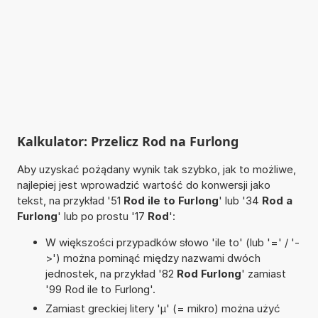
Kalkulator: Przelicz Rod na Furlong
Aby uzyskać pożądany wynik tak szybko, jak to możliwe,
najlepiej jest wprowadzić wartość do konwersji jako
tekst, na przykład '51
Rod ile to Furlong
' lub '34
Rod a
Furlong
' lub po prostu '17
Rod
':
W większości przypadków słowo 'ile to' (lub '=' / '-
>') można pominąć między nazwami dwóch
jednostek, na przykład '82
Rod Furlong
' zamiast
'99 Rod ile to Furlong'.
Zamiast greckiej litery 'µ' (= mikro) można użyć