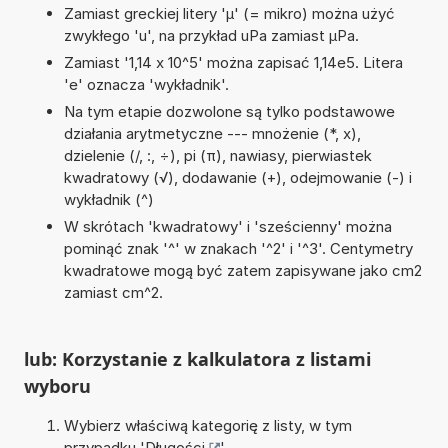
Zamiast greckiej litery 'µ' (= mikro) można użyć
zwykłego 'u', na przykład uPa zamiast µPa.
Zamiast '1,14 x 10^5' można zapisać 1,14e5. Litera
'e' oznacza 'wykładnik'.
Na tym etapie dozwolone są tylko podstawowe
działania arytmetyczne --- mnożenie (*, x),
dzielenie (/, :, ÷), pi (π), nawiasy, pierwiastek
kwadratowy (√), dodawanie (+), odejmowanie (-) i
wykładnik (^)
W skrótach 'kwadratowy' i 'sześcienny' można
pominąć znak '^' w znakach '^2' i '^3'. Centymetry
kwadratowe mogą być zatem zapisywane jako cm2
zamiast cm^2.
lub: Korzystanie z kalkulatora z listami
wyboru
Wybierz właściwą kategorię z listy, w tym
przypadku '
Długości
'.