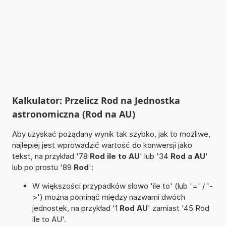
Kalkulator: Przelicz Rod na Jednostka
astronomiczna (Rod na AU)
Aby uzyskać pożądany wynik tak szybko, jak to możliwe,
najlepiej jest wprowadzić wartość do konwersji jako
tekst, na przykład '78
Rod ile to AU
' lub '34
Rod a AU
'
lub po prostu '89
Rod
':
W większości przypadków słowo 'ile to' (lub '=' / '-
>') można pominąć między nazwami dwóch
jednostek, na przykład '1
Rod AU
' zamiast '45 Rod
ile to AU'.