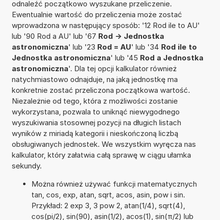
odnaleźć początkowo wyszukane przeliczenie.
Ewentualnie wartość do przeliczenia może zostać
wprowadzona w następujący sposób: '12 Rod ile to AU'
lub '90 Rod a AU' lub '67
Rod -> Jednostka
astronomiczna
' lub '23
Rod = AU
' lub '34
Rod ile to
Jednostka astronomiczna
' lub '45
Rod a Jednostka
astronomiczna
'. Dla tej opcji kalkulator również
natychmiastowo odnajduje, na jaką jednostkę ma
konkretnie zostać przeliczona początkowa wartość.
Niezależnie od tego, która z możliwości zostanie
wykorzystana, pozwala to uniknąć niewygodnego
wyszukiwania stosownej pozycji na długich listach
wyników z miriadą kategorii i nieskończoną liczbą
obsługiwanych jednostek. We wszystkim wyręcza nas
kalkulator, który załatwia całą sprawę w ciągu ułamka
sekundy.
Można również używać funkcji matematycznych
tan, cos, exp, atan, sqrt, acos, asin, pow i sin.
Przykład: 2 exp 3, 3 pow 2, atan(1/4), sqrt(4),
cos(pi/2), sin(90), asin(1/2), acos(1), sin(π/2) lub