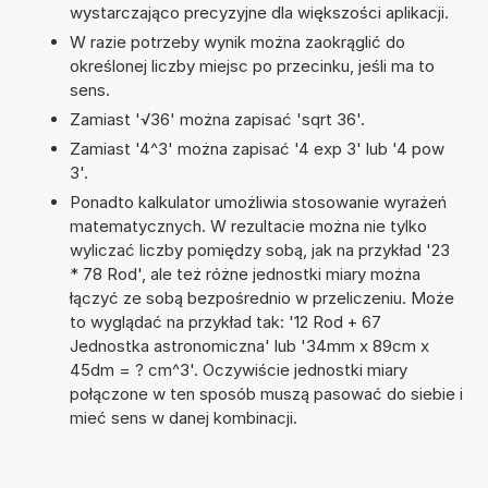
wystarczająco precyzyjne dla większości aplikacji.
W razie potrzeby wynik można zaokrąglić do
określonej liczby miejsc po przecinku, jeśli ma to
sens.
Zamiast '√36' można zapisać 'sqrt 36'.
Zamiast '4^3' można zapisać '4 exp 3' lub '4 pow
3'.
Ponadto kalkulator umożliwia stosowanie wyrażeń
matematycznych. W rezultacie można nie tylko
wyliczać liczby pomiędzy sobą, jak na przykład '23
* 78 Rod', ale też różne jednostki miary można
łączyć ze sobą bezpośrednio w przeliczeniu. Może
to wyglądać na przykład tak: '12 Rod + 67
Jednostka astronomiczna' lub '34mm x 89cm x
45dm = ? cm^3'. Oczywiście jednostki miary
połączone w ten sposób muszą pasować do siebie i
mieć sens w danej kombinacji.