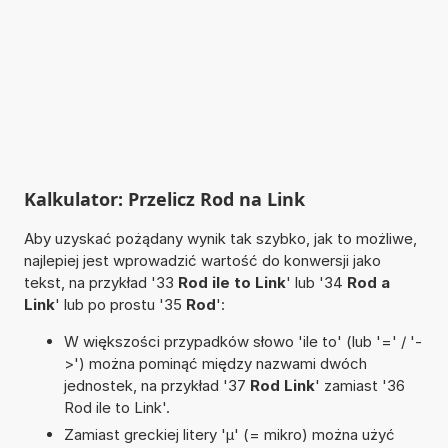
Kalkulator: Przelicz Rod na Link
Aby uzyskać pożądany wynik tak szybko, jak to możliwe,
najlepiej jest wprowadzić wartość do konwersji jako
tekst, na przykład '33
Rod ile to Link
' lub '34
Rod a
Link
' lub po prostu '35
Rod
':
W większości przypadków słowo 'ile to' (lub '=' / '-
>') można pominąć między nazwami dwóch
jednostek, na przykład '37
Rod Link
' zamiast '36
Rod ile to Link'.
Zamiast greckiej litery 'µ' (= mikro) można użyć