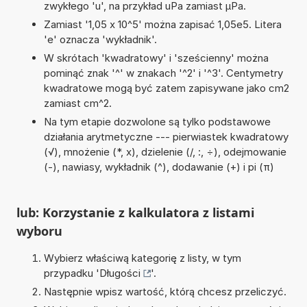
zwykłego 'u', na przykład uPa zamiast µPa.
Zamiast '1,05 x 10^5' można zapisać 1,05e5. Litera
'e' oznacza 'wykładnik'.
W skrótach 'kwadratowy' i 'sześcienny' można
pominąć znak '^' w znakach '^2' i '^3'. Centymetry
kwadratowe mogą być zatem zapisywane jako cm2
zamiast cm^2.
Na tym etapie dozwolone są tylko podstawowe
działania arytmetyczne --- pierwiastek kwadratowy
(√), mnożenie (*, x), dzielenie (/, :, ÷), odejmowanie
(-), nawiasy, wykładnik (^), dodawanie (+) i pi (π)
lub: Korzystanie z kalkulatora z listami
wyboru
Wybierz właściwą kategorię z listy, w tym
przypadku '
Długości
'.
Następnie wpisz wartość, którą chcesz przeliczyć.