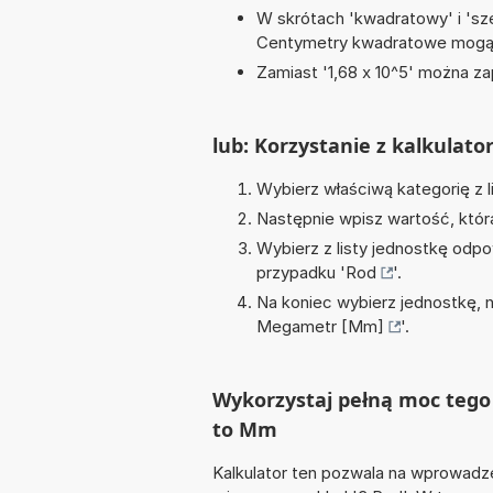
W skrótach 'kwadratowy' i 'sze
Centymetry kwadratowe mogą 
Zamiast '1,68 x 10^5' można zap
lub: Korzystanie z kalkulato
Wybierz właściwą kategorię z l
Następnie wpisz wartość, któr
Wybierz z listy jednostkę odpo
przypadku '
Rod
'.
Na koniec wybierz jednostkę, 
Megametr [Mm]
'.
Wykorzystaj pełną moc tego 
to Mm
Kalkulator ten pozwala na wprowadze