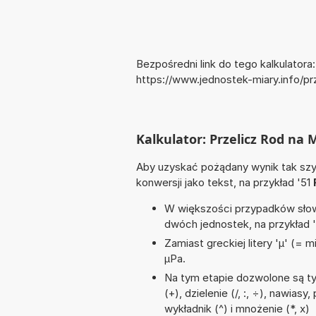
Bezpośredni link do tego kalkulatora:
https://www.jednostek-miary.info/
Kalkulator: Przelicz Rod n
Aby uzyskać pożądany wynik tak szyb
konwersji jako tekst, na przykład '51
W większości przypadków słowo
dwóch jednostek, na przykład 
Zamiast greckiej litery 'µ' (= 
µPa.
Na tym etapie dozwolone są t
(+), dzielenie (/, :, ÷), nawias
wykładnik (^) i mnożenie (*, x)