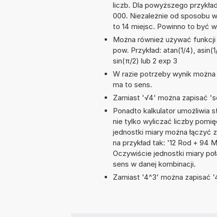
liczb. Dla powyższego przykła
000. Niezależnie od sposobu w
to 14 miejsc. Powinno to być w
Można również używać funkcji m
pow. Przykład: atan(1/4), asin(1
sin(π/2) lub 2 exp 3
W razie potrzeby wynik można za
ma to sens.
Zamiast '√4' można zapisać 'sq
Ponadto kalkulator umożliwia
nie tylko wyliczać liczby pomię
jednostki miary można łączyć 
na przykład tak: '12 Rod + 94
Oczywiście jednostki miary po
sens w danej kombinacji.
Zamiast '4^3' można zapisać '4