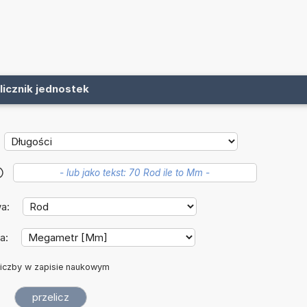
licznik jednostek
?
wa:
a:
iczby w zapisie naukowym