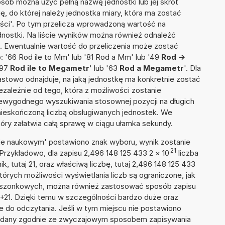
osób można użyć pełną nazwę jednostki lub jej skrót
ię, do której należy jednostka miary, która ma zostać
ości'. Po tym przelicza wprowadzoną wartość na
nostki. Na liście wyników można również odnaleźć
 Ewentualnie wartość do przeliczenia może zostać
'66 Rod ile to Mm' lub '81 Rod a Mm' lub '49
Rod ->
'97
Rod ile to Megametr
' lub '63
Rod a Megametr
'. Dla
iastowo odnajduje, na jaką jednostkę ma konkretnie zostać
zależnie od tego, która z możliwości zostanie
iewygodnego wyszukiwania stosownej pozycji na długich
i nieskończoną liczbą obsługiwanych jednostek. We
tóry załatwia całą sprawę w ciągu ułamka sekundy.
isie naukowym' postawiono znak wyboru, wynik zostanie
21
Przykładowo, dla zapisu 2,496 148 125 433 2
×
10
liczba
k, tutaj 21, oraz właściwą liczbę, tutaj 2,496 148 125 433
tórych możliwości wyświetlania liczb są ograniczone, jak
kieszonkowych, można również zastosować sposób zapisu
E+21. Dzięki temu w szczególności bardzo duże oraz
ze do odczytania. Jeśli w tym miejscu nie postawiono
podany zgodnie ze zwyczajowym sposobem zapisywania