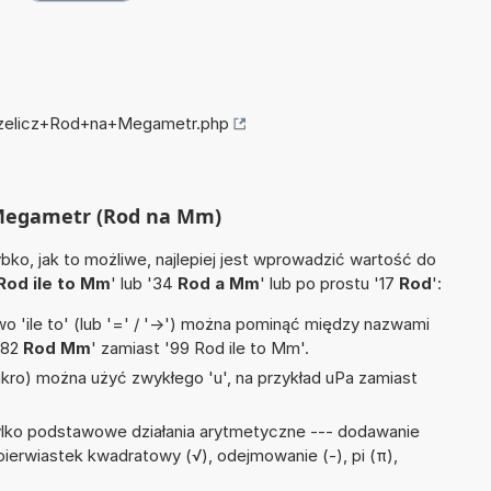
przelicz+Rod+na+Megametr.php
a Megametr (Rod na Mm)
ko, jak to możliwe, najlepiej jest wprowadzić wartość do
Rod ile to Mm
' lub '34
Rod a Mm
' lub po prostu '17
Rod
':
 'ile to' (lub '=' / '->') można pominąć między nazwami
'82
Rod Mm
' zamiast '99 Rod ile to Mm'.
mikro) można użyć zwykłego 'u', na przykład uPa zamiast
ylko podstawowe działania arytmetyczne --- dodawanie
y, pierwiastek kwadratowy (√), odejmowanie (-), pi (π),