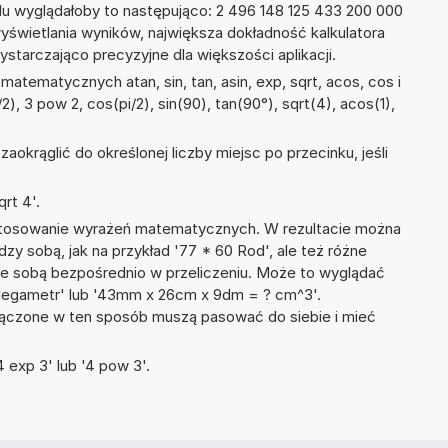
du wyglądałoby to następująco: 2 496 148 125 433 200 000
yświetlania wyników, największa dokładność kalkulatora
ystarczająco precyzyjne dla większości aplikacji.
atematycznych atan, sin, tan, asin, exp, sqrt, acos, cos i
/2), 3 pow 2, cos(pi/2), sin(90), tan(90°), sqrt(4), acos(1),
okrąglić do określonej liczby miejsc po przecinku, jeśli
rt 4'.
 stosowanie wyrażeń matematycznych. W rezultacie można
dzy sobą, jak na przykład '77 * 60 Rod', ale też różne
ze sobą bezpośrednio w przeliczeniu. Może to wyglądać
 Megametr' lub '43mm x 26cm x 9dm = ? cm^3'.
łączone w ten sposób muszą pasować do siebie i mieć
 exp 3' lub '4 pow 3'.