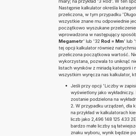
miary; na przykład '3 Rod'. W ten sp
Następnie kalkulator określa kategor
przeliczona, w tym przypadku 'Dług
wszystkie znane mu odpowiednie jed
początkowo wyszukane przeliczenie.
wprowadzona w następujący sposób: 
Megametr
' lub '32
Rod = Mm
' lub 
tej opcji kalkulator również natychm
przeliczona początkowa wartość. Nie
wykorzystana, pozwala to uniknąć n
listach wyników z miriadą kategorii 
wszystkim wyręcza nas kalkulator, k
Jeśli przy opcji 'Liczby w zap
wyświetlony jako wykładniczy. 
zostanie podzielona na wykładni
2. W przypadku urządzeń, dla k
na przykład w kalkulatorach 
liczb jako 2,496 148 125 433 2
bardzo małe liczby są łatwiejs
znaku wyboru, wynik będzie 