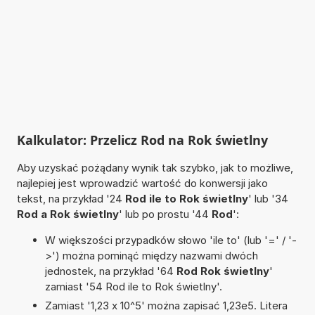
Kalkulator: Przelicz Rod na Rok świetlny
Aby uzyskać pożądany wynik tak szybko, jak to możliwe,
najlepiej jest wprowadzić wartość do konwersji jako
tekst, na przykład '24
Rod ile to Rok świetlny
' lub '34
Rod a Rok świetlny
' lub po prostu '44
Rod
':
W większości przypadków słowo 'ile to' (lub '=' / '-
>') można pominąć między nazwami dwóch
jednostek, na przykład '64
Rod Rok świetlny
'
zamiast '54 Rod ile to Rok świetlny'.
Zamiast '1,23 x 10^5' można zapisać 1,23e5. Litera