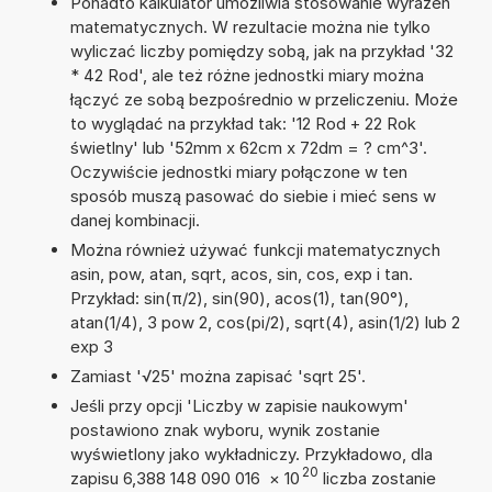
Ponadto kalkulator umożliwia stosowanie wyrażeń
matematycznych. W rezultacie można nie tylko
wyliczać liczby pomiędzy sobą, jak na przykład '32
* 42 Rod', ale też różne jednostki miary można
łączyć ze sobą bezpośrednio w przeliczeniu. Może
to wyglądać na przykład tak: '12 Rod + 22 Rok
świetlny' lub '52mm x 62cm x 72dm = ? cm^3'.
Oczywiście jednostki miary połączone w ten
sposób muszą pasować do siebie i mieć sens w
danej kombinacji.
Można również używać funkcji matematycznych
asin, pow, atan, sqrt, acos, sin, cos, exp i tan.
Przykład: sin(π/2), sin(90), acos(1), tan(90°),
atan(1/4), 3 pow 2, cos(pi/2), sqrt(4), asin(1/2) lub 2
exp 3
Zamiast '√25' można zapisać 'sqrt 25'.
Jeśli przy opcji 'Liczby w zapisie naukowym'
postawiono znak wyboru, wynik zostanie
wyświetlony jako wykładniczy. Przykładowo, dla
20
zapisu 6,388 148 090 016
×
10
liczba zostanie