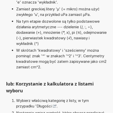
'e' oznacza 'wykładnik'.
Zamiast greckiej litery 'µ' (= mikro) można użyć
zwykłego 'u', na przykład uPa zamiast µPa.
Na tym etapie dozwolone są tylko podstawowe
działania arytmetyczne --- dzielenie (/, :, ÷),
dodawanie (+), mnożenie (*, x), pi (π), odejmowanie
(-), pierwiastek kwadratowy (√), nawiasy i
wykładnik (^)
W skrótach 'kwadratowy' i 'sześcienny' można
pominąć znak '^' w znakach '^2' i '^3'. Centymetry
kwadratowe mogą być zatem zapisywane jako cm2
zamiast cm^2.
lub: Korzystanie z kalkulatora z listami
wyboru
Wybierz właściwą kategorię z listy, w tym
przypadku '
Długości
'.
Następnie wpisz wartość, którą chcesz przeliczyć.