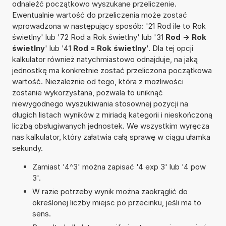
odnaleźć początkowo wyszukane przeliczenie.
Ewentualnie wartość do przeliczenia może zostać
wprowadzona w następujący sposób: '21 Rod ile to Rok
świetlny' lub '72 Rod a Rok świetlny' lub '31
Rod -> Rok
świetlny
' lub '41
Rod = Rok świetlny
'. Dla tej opcji
kalkulator również natychmiastowo odnajduje, na jaką
jednostkę ma konkretnie zostać przeliczona początkowa
wartość. Niezależnie od tego, która z możliwości
zostanie wykorzystana, pozwala to uniknąć
niewygodnego wyszukiwania stosownej pozycji na
długich listach wyników z miriadą kategorii i nieskończoną
liczbą obsługiwanych jednostek. We wszystkim wyręcza
nas kalkulator, który załatwia całą sprawę w ciągu ułamka
sekundy.
Zamiast '4^3' można zapisać '4 exp 3' lub '4 pow
3'.
W razie potrzeby wynik można zaokrąglić do
określonej liczby miejsc po przecinku, jeśli ma to
sens.