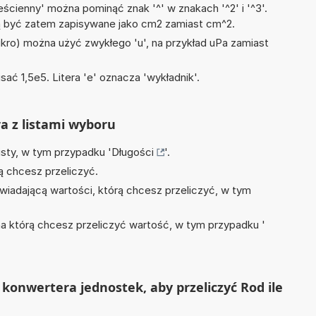
ścienny' można pominąć znak '^' w znakach '^2' i '^3'.
być zatem zapisywane jako cm2 zamiast cm^2.
mikro) można użyć zwykłego 'u', na przykład uPa zamiast
sać 1,5e5. Litera 'e' oznacza 'wykładnik'.
ra z listami wyboru
isty, w tym przypadku '
Długości
'.
ą chcesz przeliczyć.
wiadającą wartości, którą chcesz przeliczyć, w tym
na którą chcesz przeliczyć wartość, w tym przypadku '
konwertera jednostek, aby przeliczyć Rod ile