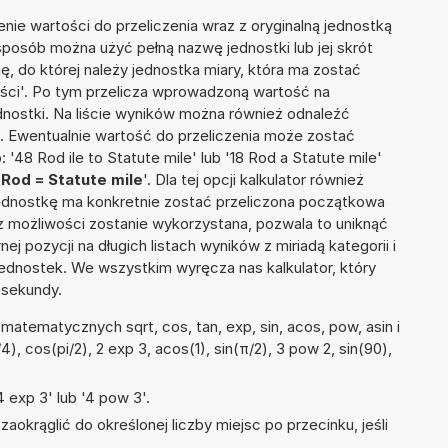
nie wartości do przeliczenia wraz z oryginalną jednostką
sposób można użyć pełną nazwę jednostki lub jej skrót
ię, do której należy jednostka miary, która ma zostać
ości'. Po tym przelicza wprowadzoną wartość na
nostki. Na liście wyników można również odnaleźć
 Ewentualnie wartość do przeliczenia może zostać
8 Rod ile to Statute mile' lub '18 Rod a Statute mile'
5
Rod = Statute mile
'. Dla tej opcji kalkulator również
jednostkę ma konkretnie zostać przeliczona początkowa
 z możliwości zostanie wykorzystana, pozwala to uniknąć
pozycji na długich listach wyników z miriadą kategorii i
ednostek. We wszystkim wyręcza nas kalkulator, który
 sekundy.
atematycznych sqrt, cos, tan, exp, sin, acos, pow, asin i
/4), cos(pi/2), 2 exp 3, acos(1), sin(π/2), 3 pow 2, sin(90),
 exp 3' lub '4 pow 3'.
okrąglić do określonej liczby miejsc po przecinku, jeśli