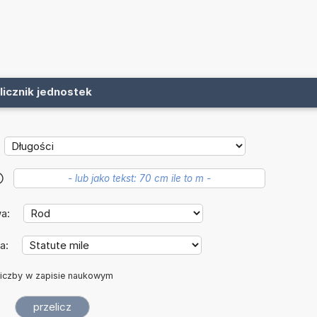
licznik jednostek
?
wa:
a:
iczby w zapisie naukowym