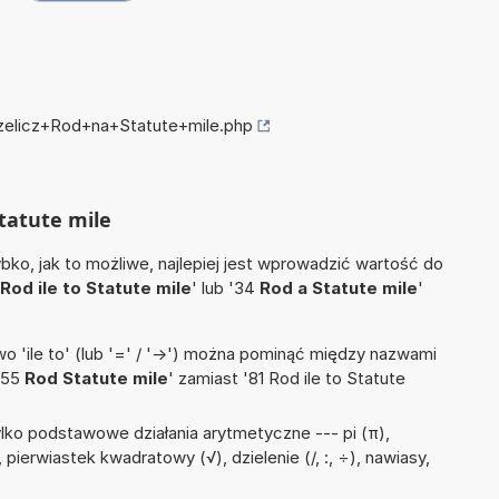
rzelicz+Rod+na+Statute+mile.php
Statute mile
ko, jak to możliwe, najlepiej jest wprowadzić wartość do
Rod ile to Statute mile
' lub '34
Rod a Statute mile
'
 'ile to' (lub '=' / '->') można pominąć między nazwami
'55
Rod Statute mile
' zamiast '81 Rod ile to Statute
lko podstawowe działania arytmetyczne --- pi (π),
 pierwiastek kwadratowy (√), dzielenie (/, :, ÷), nawiasy,
)