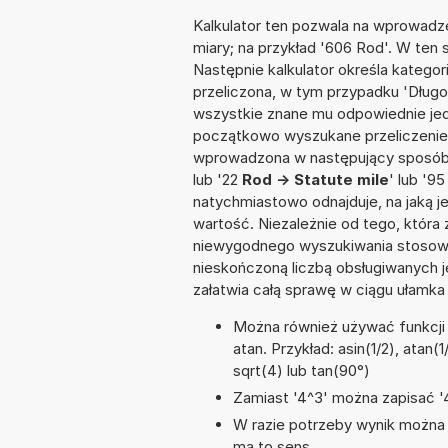
Kalkulator ten pozwala na wprowadze
miary; na przykład '606 Rod'. W ten 
Następnie kalkulator określa kategor
przeliczona, w tym przypadku 'Dług
wszystkie znane mu odpowiednie jed
początkowo wyszukane przeliczenie.
wprowadzona w następujący sposób: '4
lub '22
Rod -> Statute mile
' lub '9
natychmiastowo odnajduje, na jaką 
wartość. Niezależnie od tego, która
niewygodnego wyszukiwania stosownej 
nieskończoną liczbą obsługiwanych j
załatwia całą sprawę w ciągu ułamka
Można również używać funkcji m
atan. Przykład: asin(1/2), atan(1
sqrt(4) lub tan(90°)
Zamiast '4^3' można zapisać '4
W razie potrzeby wynik można za
ma to sens.