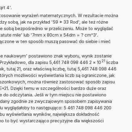
rt 4'.
 stosowanie wyrażeń matematycznych. W rezultacie można
dzy sobą, jak na przykład '59 * 33 Rod', ale też różne
ze sobą bezpośrednio w przeliczeniu. Może to wyglądać
Statute mile' lub '7mm x 80cm x 54dm = ? cm^3'.
łączone w ten sposób muszą pasować do siebie i mieć
isie naukowym' postawiono znak wyboru, wynik zostanie
21
 Przykładowo, dla zapisu 5,461 748 098 446 2
×
10
liczba
k, tutaj 21, oraz właściwą liczbę, tutaj 5,461 748 098 446
tórych możliwości wyświetlania liczb są ograniczone, jak
kieszonkowych, można również zastosować sposób zapisu
2E+21. Dzięki temu w szczególności bardzo duże oraz
ze do odczytania. Jeśli w tym miejscu nie postawiono
podany zgodnie ze zwyczajowym sposobem zapisywania
du wyglądałoby to następująco: 5 461 748 098 446 200
bu wyświetlania wyników, największa dokładność
nno to być wystarczająco precyzyjne dla większości