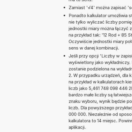
Zamiast '√4' można zapisać 'sq
Ponadto kalkulator umożliwia
nie tylko wyliczać liczby pomię
jednostki miary można łączyć 
na przykład tak: '12 Rod + 85 
Oczywiście jednostki miary po
sens w danej kombinacji.
Jeśli przy opcji 'Liczby w zap
wyświetlony jako wykładniczy.
zostanie podzielona na wykładni
2. W przypadku urządzeń, dla k
na przykład w kalkulatorach 
liczb jako 5,461 748 098 446 
bardzo małe liczby są łatwiejs
znaku wyboru, wynik będzie 
liczb. Dla powyższego przykła
000 000. Niezależnie od sposo
kalkulatora to 14 miejsc. Powi
aplikacji.