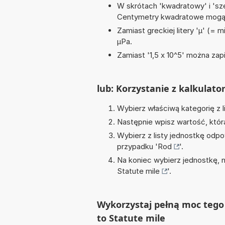
W skrótach 'kwadratowy' i 'sze
Centymetry kwadratowe mogą 
Zamiast greckiej litery 'µ' (= 
µPa.
Zamiast '1,5 x 10^5' można zapi
lub: Korzystanie z kalkulato
Wybierz właściwą kategorię z l
Następnie wpisz wartość, któr
Wybierz z listy jednostkę odpo
przypadku '
Rod
'.
Na koniec wybierz jednostkę, 
Statute mile
'.
Wykorzystaj pełną moc tego 
to Statute mile