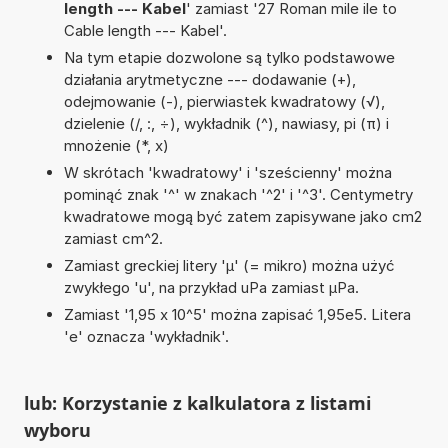
length --- Kabel
' zamiast '27 Roman mile ile to
Cable length --- Kabel'.
Na tym etapie dozwolone są tylko podstawowe
działania arytmetyczne --- dodawanie (+),
odejmowanie (-), pierwiastek kwadratowy (√),
dzielenie (/, :, ÷), wykładnik (^), nawiasy, pi (π) i
mnożenie (*, x)
W skrótach 'kwadratowy' i 'sześcienny' można
pominąć znak '^' w znakach '^2' i '^3'. Centymetry
kwadratowe mogą być zatem zapisywane jako cm2
zamiast cm^2.
Zamiast greckiej litery 'µ' (= mikro) można użyć
zwykłego 'u', na przykład uPa zamiast µPa.
Zamiast '1,95 x 10^5' można zapisać 1,95e5. Litera
'e' oznacza 'wykładnik'.
lub: Korzystanie z kalkulatora z listami
wyboru