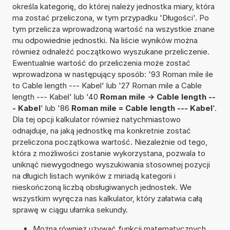
określa kategorię, do której należy jednostka miary, która
ma zostać przeliczona, w tym przypadku 'Długości'. Po
tym przelicza wprowadzoną wartość na wszystkie znane
mu odpowiednie jednostki. Na liście wyników można
również odnaleźć początkowo wyszukane przeliczenie.
Ewentualnie wartość do przeliczenia może zostać
wprowadzona w następujący sposób: '93 Roman mile ile
to Cable length --- Kabel' lub '27 Roman mile a Cable
length --- Kabel' lub '40
Roman mile -> Cable length --
- Kabel
' lub '86
Roman mile = Cable length --- Kabel
'.
Dla tej opcji kalkulator również natychmiastowo
odnajduje, na jaką jednostkę ma konkretnie zostać
przeliczona początkowa wartość. Niezależnie od tego,
która z możliwości zostanie wykorzystana, pozwala to
uniknąć niewygodnego wyszukiwania stosownej pozycji
na długich listach wyników z miriadą kategorii i
nieskończoną liczbą obsługiwanych jednostek. We
wszystkim wyręcza nas kalkulator, który załatwia całą
sprawę w ciągu ułamka sekundy.
Można również używać funkcji matematycznych