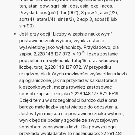
tan, atan, pow, sqrt, sin, cos, asin, exp i acos.
Przykład: cos(pi/2), tan(90°), 3 pow 2, asin(1/2),
sqrt(4), atan(1/4), sin(π/2), 2 exp 3, acos(1) lub
sin(90)
Jeśli przy opcji 'Liczby w zapisie naukowym'
postawiono znak wyboru, wynik zostanie
wyświetlony jako wykładniczy. Przykładowo, dla
19
zapisu 2,228 148 127 872
×
10
liczba zostanie
podzielona na wykładnik, tutaj 19, oraz właściwą
liczbę, tutaj 2,228 148 127 872. W przypadku
urządzeń, dla których możliwości wyświetlania liczb
są ograniczone, jak na przykład w kalkulatorach
kieszonkowych, można również zastosować
sposób zapisu liczb jako 2,228 148 127 872 E+19.
Dzięki temu w szczególności bardzo duże oraz
bardzo małe liczby są łatwiejsze do odczytania.
Jeśli w tym miejscu nie postawiono znaku wyboru,
wynik będzie podany zgodnie ze zwyczajowym
sposobem zapisywania liczb. Dla powyższego
przykładu wyglądałoby to następująco: 22 281 481