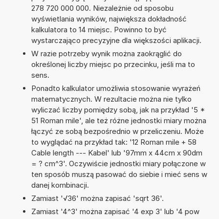
278 720 000 000. Niezależnie od sposobu
wyświetlania wyników, największa dokładność
kalkulatora to 14 miejsc. Powinno to być
wystarczająco precyzyjne dla większości aplikacji.
W razie potrzeby wynik można zaokrąglić do
określonej liczby miejsc po przecinku, jeśli ma to
sens.
Ponadto kalkulator umożliwia stosowanie wyrażeń
matematycznych. W rezultacie można nie tylko
wyliczać liczby pomiędzy sobą, jak na przykład '5 *
51 Roman mile', ale też różne jednostki miary można
łączyć ze sobą bezpośrednio w przeliczeniu. Może
to wyglądać na przykład tak: '12 Roman mile + 58
Cable length --- Kabel' lub '97mm x 44cm x 90dm
= ? cm^3'. Oczywiście jednostki miary połączone w
ten sposób muszą pasować do siebie i mieć sens w
danej kombinacji.
Zamiast '√36' można zapisać 'sqrt 36'.
Zamiast '4^3' można zapisać '4 exp 3' lub '4 pow