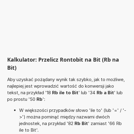
Kalkulator: Przelicz Rontobit na Bit (Rb na
Bit)
Aby uzyskać pożądany wynik tak szybko, jak to możliwe,
najlepiej jest wprowadzić wartość do konwersji jako
tekst, na przykład '18
Rb ile to Bit
' lub '34
Rb a Bit
' lub
po prostu '50
Rb
':
W większości przypadków słowo 'ile to' (lub '=' / '-
>') można pominąć między nazwami dwóch
jednostek, na przykład '82
Rb Bit
' zamiast '66 Rb
ile to Bit'.