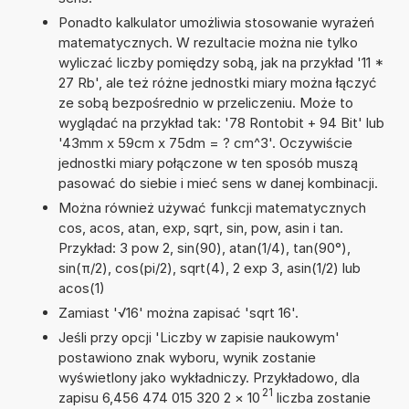
Ponadto kalkulator umożliwia stosowanie wyrażeń
matematycznych. W rezultacie można nie tylko
wyliczać liczby pomiędzy sobą, jak na przykład '11 *
27 Rb', ale też różne jednostki miary można łączyć
ze sobą bezpośrednio w przeliczeniu. Może to
wyglądać na przykład tak: '78 Rontobit + 94 Bit' lub
'43mm x 59cm x 75dm = ? cm^3'. Oczywiście
jednostki miary połączone w ten sposób muszą
pasować do siebie i mieć sens w danej kombinacji.
Można również używać funkcji matematycznych
cos, acos, atan, exp, sqrt, sin, pow, asin i tan.
Przykład: 3 pow 2, sin(90), atan(1/4), tan(90°),
sin(π/2), cos(pi/2), sqrt(4), 2 exp 3, asin(1/2) lub
acos(1)
Zamiast '√16' można zapisać 'sqrt 16'.
Jeśli przy opcji 'Liczby w zapisie naukowym'
postawiono znak wyboru, wynik zostanie
wyświetlony jako wykładniczy. Przykładowo, dla
21
zapisu 6,456 474 015 320 2
×
10
liczba zostanie