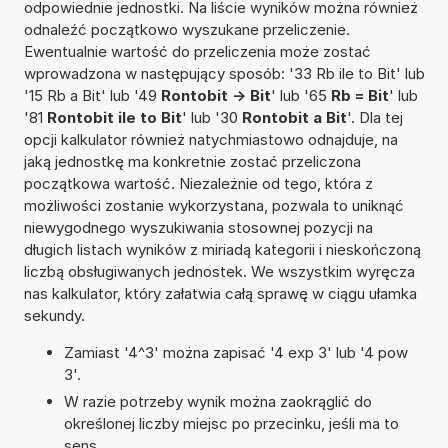
odpowiednie jednostki. Na liście wyników można również
odnaleźć początkowo wyszukane przeliczenie.
Ewentualnie wartość do przeliczenia może zostać
wprowadzona w następujący sposób: '33 Rb ile to Bit' lub
'15 Rb a Bit' lub '49
Rontobit -> Bit
' lub '65
Rb = Bit
' lub
'81
Rontobit ile to Bit
' lub '30
Rontobit a Bit
'. Dla tej
opcji kalkulator również natychmiastowo odnajduje, na
jaką jednostkę ma konkretnie zostać przeliczona
początkowa wartość. Niezależnie od tego, która z
możliwości zostanie wykorzystana, pozwala to uniknąć
niewygodnego wyszukiwania stosownej pozycji na
długich listach wyników z miriadą kategorii i nieskończoną
liczbą obsługiwanych jednostek. We wszystkim wyręcza
nas kalkulator, który załatwia całą sprawę w ciągu ułamka
sekundy.
Zamiast '4^3' można zapisać '4 exp 3' lub '4 pow
3'.
W razie potrzeby wynik można zaokrąglić do
określonej liczby miejsc po przecinku, jeśli ma to
sens.