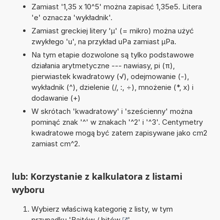
Zamiast '1,35 x 10^5' można zapisać 1,35e5. Litera
'e' oznacza 'wykładnik'.
Zamiast greckiej litery 'µ' (= mikro) można użyć
zwykłego 'u', na przykład uPa zamiast µPa.
Na tym etapie dozwolone są tylko podstawowe
działania arytmetyczne --- nawiasy, pi (π),
pierwiastek kwadratowy (√), odejmowanie (-),
wykładnik (^), dzielenie (/, :, ÷), mnożenie (*, x) i
dodawanie (+)
W skrótach 'kwadratowy' i 'sześcienny' można
pominąć znak '^' w znakach '^2' i '^3'. Centymetry
kwadratowe mogą być zatem zapisywane jako cm2
zamiast cm^2.
lub: Korzystanie z kalkulatora z listami
wyboru
Wybierz właściwą kategorię z listy, w tym
przypadku '
Bajtów / bitów
'.