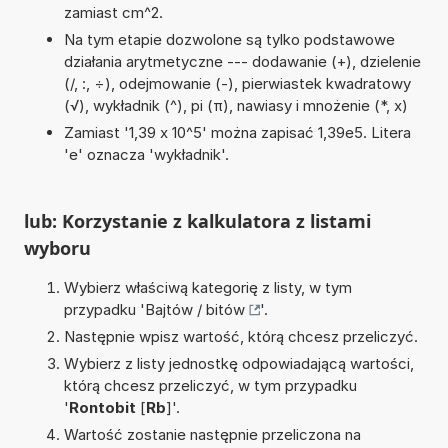
zamiast cm^2.
Na tym etapie dozwolone są tylko podstawowe
działania arytmetyczne --- dodawanie (+), dzielenie
(/, :, ÷), odejmowanie (-), pierwiastek kwadratowy
(√), wykładnik (^), pi (π), nawiasy i mnożenie (*, x)
Zamiast '1,39 x 10^5' można zapisać 1,39e5. Litera
'e' oznacza 'wykładnik'.
lub: Korzystanie z kalkulatora z listami
wyboru
Wybierz właściwą kategorię z listy, w tym
przypadku '
Bajtów / bitów
'.
Następnie wpisz wartość, którą chcesz przeliczyć.
Wybierz z listy jednostkę odpowiadającą wartości,
którą chcesz przeliczyć, w tym przypadku
'
Rontobit
[
Rb
]'.
Wartość zostanie następnie przeliczona na