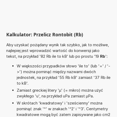
Kalkulator: Przelicz Rontobit (Rb)
Aby uzyskać pożądany wynik tak szybko, jak to możliwe,
najlepiej jest wprowadzić wartość do konwersji jako
tekst, na przykład '82 Rb ile to kB' lub po prostu '19
Rb
':
W większości przypadków słowo 'ile to' (lub '=' / '-
>') można pominąć między nazwami dwóch
jednostek, na przykład '55 Rb kB' zamiast '37 Rb ile
to kB'.
Zamiast greckiej litery 'µ' (= mikro) można użyć
zwykłego 'u', na przykład uPa zamiast µPa.
W skrótach 'kwadratowy' i 'sześcienny' można
pominąć znak '^' w znakach '^2' i '^3'. Centymetry
kwadratowe mogą być zatem zapisywane jako cm2