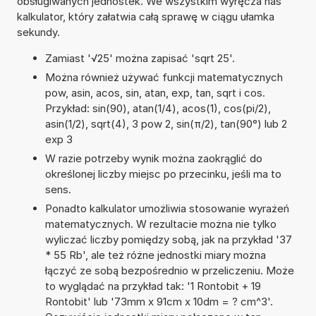
obsługiwanych jednostek. We wszystkim wyręcza nas
kalkulator, który załatwia całą sprawę w ciągu ułamka
sekundy.
Zamiast '√25' można zapisać 'sqrt 25'.
Można również używać funkcji matematycznych
pow, asin, acos, sin, atan, exp, tan, sqrt i cos.
Przykład: sin(90), atan(1/4), acos(1), cos(pi/2),
asin(1/2), sqrt(4), 3 pow 2, sin(π/2), tan(90°) lub 2
exp 3
W razie potrzeby wynik można zaokrąglić do
określonej liczby miejsc po przecinku, jeśli ma to
sens.
Ponadto kalkulator umożliwia stosowanie wyrażeń
matematycznych. W rezultacie można nie tylko
wyliczać liczby pomiędzy sobą, jak na przykład '37
* 55 Rb', ale też różne jednostki miary można
łączyć ze sobą bezpośrednio w przeliczeniu. Może
to wyglądać na przykład tak: '1 Rontobit + 19
Rontobit' lub '73mm x 91cm x 10dm = ? cm^3'.