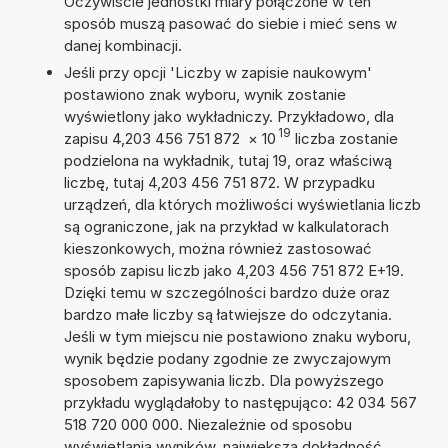
Oczywiście jednostki miary połączone w ten
sposób muszą pasować do siebie i mieć sens w
danej kombinacji.
Jeśli przy opcji 'Liczby w zapisie naukowym'
postawiono znak wyboru, wynik zostanie
wyświetlony jako wykładniczy. Przykładowo, dla
19
zapisu 4,203 456 751 872
×
10
liczba zostanie
podzielona na wykładnik, tutaj 19, oraz właściwą
liczbę, tutaj 4,203 456 751 872. W przypadku
urządzeń, dla których możliwości wyświetlania liczb
są ograniczone, jak na przykład w kalkulatorach
kieszonkowych, można również zastosować
sposób zapisu liczb jako 4,203 456 751 872 E+19.
Dzięki temu w szczególności bardzo duże oraz
bardzo małe liczby są łatwiejsze do odczytania.
Jeśli w tym miejscu nie postawiono znaku wyboru,
wynik będzie podany zgodnie ze zwyczajowym
sposobem zapisywania liczb. Dla powyższego
przykładu wyglądałoby to następująco: 42 034 567
518 720 000 000. Niezależnie od sposobu
wyświetlania wyników, największa dokładność