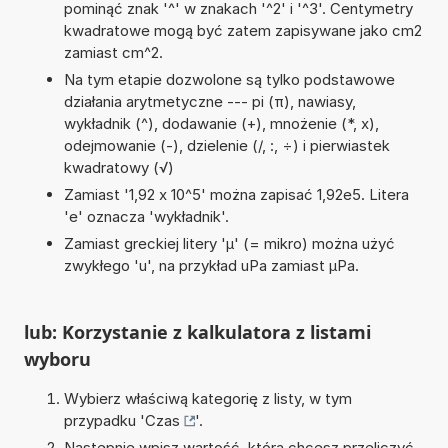
pominąć znak '^' w znakach '^2' i '^3'. Centymetry
kwadratowe mogą być zatem zapisywane jako cm2
zamiast cm^2.
Na tym etapie dozwolone są tylko podstawowe
działania arytmetyczne --- pi (π), nawiasy,
wykładnik (^), dodawanie (+), mnożenie (*, x),
odejmowanie (-), dzielenie (/, :, ÷) i pierwiastek
kwadratowy (√)
Zamiast '1,92 x 10^5' można zapisać 1,92e5. Litera
'e' oznacza 'wykładnik'.
Zamiast greckiej litery 'µ' (= mikro) można użyć
zwykłego 'u', na przykład uPa zamiast µPa.
lub: Korzystanie z kalkulatora z listami
wyboru
Wybierz właściwą kategorię z listy, w tym
przypadku '
Czas
'.
Następnie wpisz wartość, którą chcesz przeliczyć.