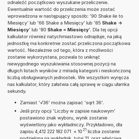
odnaleźć początkowo wyszukane przeliczenie.
Ewentualnie wartość do przeliczenia może zostać
wprowadzona w następujący sposób: '90 Shake ile to
Miesięcy' lub '66 Shake a Miesięcy' lub '85
Shake ->
Miesięcy
' lub '80
Shake = Miesięcy
'. Dla tej opcji
kalkulator również natychmiastowo odnajduje, na jaką
jednostkę ma konkretnie zostać przeliczona początkowa
wartość. Niezależnie od tego, która z możliwości
zostanie wykorzystana, pozwala to uniknąć
niewygodnego wyszukiwania stosownej pozycji na
długich listach wyników z miriadą kategorii i nieskończoną
liczbą obsługiwanych jednostek. We wszystkim wyręcza
nas kalkulator, który załatwia całą sprawę w ciągu ułamka
sekundy.
Zamiast '√36' można zapisać 'sqrt 36'.
Jeśli przy opcji 'Liczby w zapisie naukowym'
postawiono znak wyboru, wynik zostanie
wyświetlony jako wykładniczy. Przykładowo, dla
21
zapisu 4,412 222 182 071
×
10
liczba zostanie
podzielona na wykładnik, tutaj 21, oraz właściwą