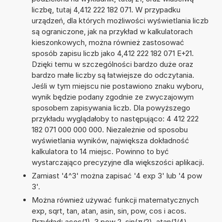
liczbę, tutaj 4,412 222 182 071. W przypadku
urządzeń, dla których możliwości wyświetlania liczb
są ograniczone, jak na przykład w kalkulatorach
kieszonkowych, można również zastosować
sposób zapisu liczb jako 4,412 222 182 071 E+21.
Dzięki temu w szczególności bardzo duże oraz
bardzo małe liczby są łatwiejsze do odczytania.
Jeśli w tym miejscu nie postawiono znaku wyboru,
wynik będzie podany zgodnie ze zwyczajowym
sposobem zapisywania liczb. Dla powyższego
przykładu wyglądałoby to następująco: 4 412 222
182 071 000 000 000. Niezależnie od sposobu
wyświetlania wyników, największa dokładność
kalkulatora to 14 miejsc. Powinno to być
wystarczająco precyzyjne dla większości aplikacji.
Zamiast '4^3' można zapisać '4 exp 3' lub '4 pow
3'.
Można również używać funkcji matematycznych
exp, sqrt, tan, atan, asin, sin, pow, cos i acos.
Przykład: acos(1), 3 pow 2, sin(π/2), atan(1/4),