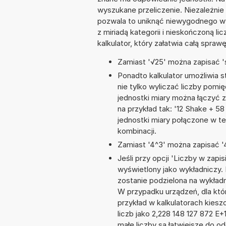
wyszukane przeliczenie. Niezależnie
pozwala to uniknąć niewygodnego wy
z miriadą kategorii i nieskończoną 
kalkulator, który załatwia całą spra
Zamiast '√25' można zapisać 's
Ponadto kalkulator umożliwia
nie tylko wyliczać liczby pomię
jednostki miary można łączyć 
na przykład tak: '12 Shake + 
jednostki miary połączone w t
kombinacji.
Zamiast '4^3' można zapisać '4
Jeśli przy opcji 'Liczby w zap
wyświetlony jako wykładniczy. 
zostanie podzielona na wykładnik
W przypadku urządzeń, dla któr
przykład w kalkulatorach kie
liczb jako 2,228 148 127 872 E
małe liczby są łatwiejsze do o