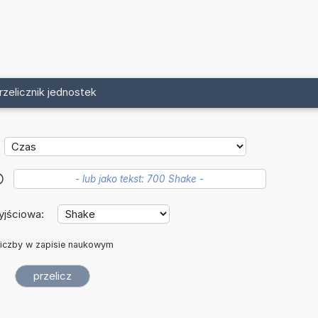
rzelicznik jednostek
?
yjściowa:
iczby w zapisie naukowym