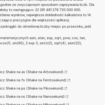
zgodnie ze zwyczajowym sposobem zapisywania liczb. Dla
oby to następująco: 22 281 481 278 720 000 000.
tlania wyników, największa dokładność kalkulatora to 14
zająco precyzyjne dla większości aplikacji.
okrąglić do określonej liczby miejsc po przecinku, jeśli
matematycznych asin, atan, exp, sqrt, pow, cos, tan,
acos(1), sin(90), 2 exp 3, sin(π/2), sqrt(4), asin(1/2),
elicz Shake na as (Shake na Attosekund)
elicz Shake na fs (Shake na Femtosekund)
elicz Shake na ps (Shake na Pikosekund)
elicz Shake na ns (Shake na Nanosekund)
elicz Shake na µs (Shake na Mikrosekund)