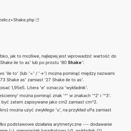
rzelicz+Shake.php
ko, jak to możliwe, najlepiej jest wprowadzić wartość do
 Shake ile to as' lub po prostu '80
Shake
':
 'ile to' (lub '=' / '->') można pominąć między nazwami
73 Shake as' zamiast '27 Shake ile to as'.
isać 1,95e5. Litera 'e' oznacza 'wykładnik'.
ścienny' można pominąć znak '^' w znakach '^2' i '^3'.
być zatem zapisywane jako cm2 zamiast cm^2.
mikro) można użyć zwykłego 'u', na przykład uPa zamiast
ylko podstawowe działania arytmetyczne --- dodawanie
wanie (-), pierwiastek kwadratowy (√), wykładnik (^),