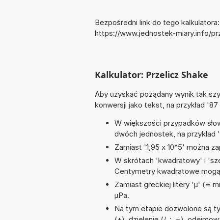
Bezpośredni link do tego kalkulatora:
https://www.jednostek-miary.info/p
Kalkulator: Przelicz Shake
Aby uzyskać pożądany wynik tak szyb
konwersji jako tekst, na przykład '87
W większości przypadków słowo
dwóch jednostek, na przykład '
Zamiast '1,95 x 10^5' można zap
W skrótach 'kwadratowy' i 'sze
Centymetry kwadratowe mogą 
Zamiast greckiej litery 'µ' (= 
µPa.
Na tym etapie dozwolone są t
(+), dzielenie (/, :, ÷), odejmo