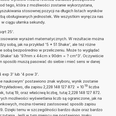
 od tego, która z możliwości zostanie wykorzystana,
szukiwania stosownej pozycji na długich listach wyników
liczbą obsługiwanych jednostek. We wszystkim wyręcza nas
wę w ciągu ułamka sekundy.
qrt 25'.
 stosowanie wyrażeń matematycznych. W rezultacie można
dzy sobą, jak na przykład '5 * 51 Shake', ale też różne
ze sobą bezpośrednio w przeliczeniu. Może to wyglądać
58 Shake' lub '97mm x 44cm x 90dm = ? cm^3'. Oczywiście
en sposób muszą pasować do siebie i mieć sens w danej
 exp 3' lub '4 pow 3'.
isie naukowym' postawiono znak wyboru, wynik zostanie
19
Przykładowo, dla zapisu 2,228 148 127 872
×
10
liczba
, tutaj 19, oraz właściwą liczbę, tutaj 2,228 148 127 872.
ych możliwości wyświetlania liczb są ograniczone, jak na
szonkowych, można również zastosować sposób zapisu
+19. Dzięki temu w szczególności bardzo duże oraz bardzo
dczytania. Jeśli w tym miejscu nie postawiono znaku