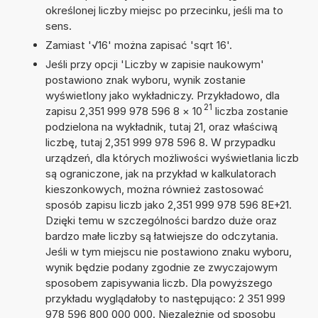
określonej liczby miejsc po przecinku, jeśli ma to
sens.
Zamiast '√16' można zapisać 'sqrt 16'.
Jeśli przy opcji 'Liczby w zapisie naukowym'
postawiono znak wyboru, wynik zostanie
wyświetlony jako wykładniczy. Przykładowo, dla
21
zapisu 2,351 999 978 596 8
×
10
liczba zostanie
podzielona na wykładnik, tutaj 21, oraz właściwą
liczbę, tutaj 2,351 999 978 596 8. W przypadku
urządzeń, dla których możliwości wyświetlania liczb
są ograniczone, jak na przykład w kalkulatorach
kieszonkowych, można również zastosować
sposób zapisu liczb jako 2,351 999 978 596 8E+21.
Dzięki temu w szczególności bardzo duże oraz
bardzo małe liczby są łatwiejsze do odczytania.
Jeśli w tym miejscu nie postawiono znaku wyboru,
wynik będzie podany zgodnie ze zwyczajowym
sposobem zapisywania liczb. Dla powyższego
przykładu wyglądałoby to następująco: 2 351 999
978 596 800 000 000. Niezależnie od sposobu