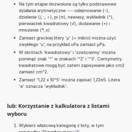
Na tym etapie dozwolone są tylko podstawowe
działania arytmetyczne --- odejmowanie (-),
dzielenie (/, :, ÷), pi (π), nawiasy, wykładnik (^),
pierwiastek kwadratowy (√), dodawanie (+) i
mnożenie (*, x)
Zamiast greckiej litery 'µ' (= mikro) można użyć
zwykłego 'u', na przykład uPa zamiast µPa.
W skrótach 'kwadratowy' i 'sześcienny' można
pominąć znak '^' w znakach '^2' i '^3'. Centymetry
kwadratowe mogą być zatem zapisywane jako cm2
zamiast cm^2.
Zamiast '1,22 x 10^5' można zapisać 1,22e5. Litera
'e' oznacza 'wykładnik'.
lub: Korzystanie z kalkulatora z listami
wyboru
Wybierz właściwą kategorię z listy, w tym
przypadku '
Przepływ masy
'.