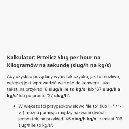
Kalkulator: Przelicz Slug per hour na
Kilogramów na sekundę (slug/h na kg/s)
Aby uzyskać pożądany wynik tak szybko, jak to możliwe,
najlepiej jest wprowadzić wartość do konwersji jako
tekst, na przykład '8
slug/h ile to kg/s
' lub '67
slug/h a
kg/s
' lub po prostu '27
slug/h
':
W większości przypadków słowo 'ile to' (lub '=' / '-
>') można pominąć między nazwami dwóch
jednostek, na przykład '46
slug/h kg/s
' zamiast '86
slug/h ile to kg/s'.