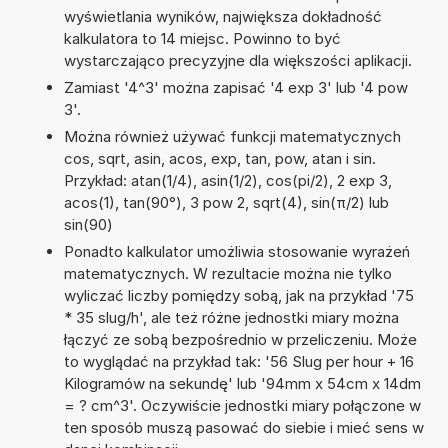
wyświetlania wyników, największa dokładność
kalkulatora to 14 miejsc. Powinno to być
wystarczająco precyzyjne dla większości aplikacji.
Zamiast '4^3' można zapisać '4 exp 3' lub '4 pow
3'.
Można również używać funkcji matematycznych
cos, sqrt, asin, acos, exp, tan, pow, atan i sin.
Przykład: atan(1/4), asin(1/2), cos(pi/2), 2 exp 3,
acos(1), tan(90°), 3 pow 2, sqrt(4), sin(π/2) lub
sin(90)
Ponadto kalkulator umożliwia stosowanie wyrażeń
matematycznych. W rezultacie można nie tylko
wyliczać liczby pomiędzy sobą, jak na przykład '75
* 35 slug/h', ale też różne jednostki miary można
łączyć ze sobą bezpośrednio w przeliczeniu. Może
to wyglądać na przykład tak: '56 Slug per hour + 16
Kilogramów na sekundę' lub '94mm x 54cm x 14dm
= ? cm^3'. Oczywiście jednostki miary połączone w
ten sposób muszą pasować do siebie i mieć sens w