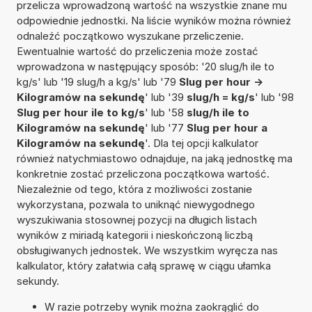
przelicza wprowadzoną wartość na wszystkie znane mu
odpowiednie jednostki. Na liście wyników można również
odnaleźć początkowo wyszukane przeliczenie.
Ewentualnie wartość do przeliczenia może zostać
wprowadzona w następujący sposób: '20 slug/h ile to
kg/s' lub '19 slug/h a kg/s' lub '79
Slug per hour ->
Kilogramów na sekundę
' lub '39
slug/h = kg/s
' lub '98
Slug per hour ile to kg/s
' lub '58
slug/h ile to
Kilogramów na sekundę
' lub '77
Slug per hour a
Kilogramów na sekundę
'. Dla tej opcji kalkulator
również natychmiastowo odnajduje, na jaką jednostkę ma
konkretnie zostać przeliczona początkowa wartość.
Niezależnie od tego, która z możliwości zostanie
wykorzystana, pozwala to uniknąć niewygodnego
wyszukiwania stosownej pozycji na długich listach
wyników z miriadą kategorii i nieskończoną liczbą
obsługiwanych jednostek. We wszystkim wyręcza nas
kalkulator, który załatwia całą sprawę w ciągu ułamka
sekundy.
W razie potrzeby wynik można zaokrąglić do