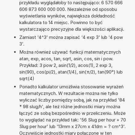
przykładu wyglądałoby to następująco: 6 570 666
606 873 600 000 000. Niezależnie od sposobu
wyświetlania wyników, największa dokładność
kalkulatora to 14 miejsc. Powinno to być
wystarczająco precyzyjne dla większości aplikacji.
Zamiast '4^3' można zapisać '4 exp 3' lub '4 pow
3'.
Można również używać funkcji matematycznych
atan, exp, acos, tan, sqrt, asin, cos, sin i pow.
Przykład: 3 pow 2, asin(1/2), acos(1), 2 exp 3,
sin(90), cos(pi/2), atan(1/4), sin(π/2), tan(90°) lub
sqrt(4)
Ponadto kalkulator umożliwia stosowanie wyrażeń
matematycznych. W rezultacie można nie tylko
wyliczać liczby pomiędzy sobą, jak na przykład '84
* 98 slug/h', ale też różne jednostki miary można
łączyć ze sobą bezpośrednio w przeliczeniu. Może
to wyglądać na przykład tak: '56 Slug per hour + 70
Slug per hour' lub '13mm x 27cm x 41dm = ? cm^3'.
Oczywiście jednostki miary połączone w ten