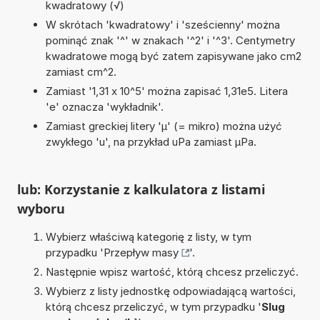
kwadratowy (√)
W skrótach 'kwadratowy' i 'sześcienny' można
pominąć znak '^' w znakach '^2' i '^3'. Centymetry
kwadratowe mogą być zatem zapisywane jako cm2
zamiast cm^2.
Zamiast '1,31 x 10^5' można zapisać 1,31e5. Litera
'e' oznacza 'wykładnik'.
Zamiast greckiej litery 'µ' (= mikro) można użyć
zwykłego 'u', na przykład uPa zamiast µPa.
lub: Korzystanie z kalkulatora z listami
wyboru
Wybierz właściwą kategorię z listy, w tym
przypadku '
Przepływ masy
'.
Następnie wpisz wartość, którą chcesz przeliczyć.
Wybierz z listy jednostkę odpowiadającą wartości,
którą chcesz przeliczyć, w tym przypadku '
Slug