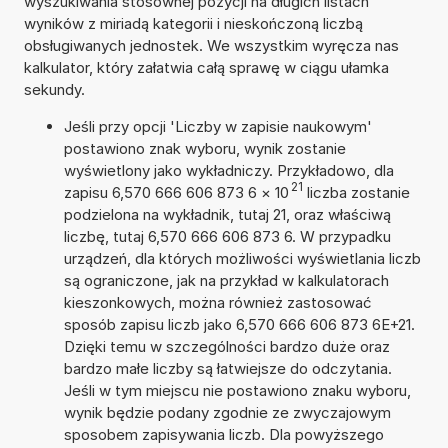
wyszukiwania stosownej pozycji na długich listach
wyników z miriadą kategorii i nieskończoną liczbą
obsługiwanych jednostek. We wszystkim wyręcza nas
kalkulator, który załatwia całą sprawę w ciągu ułamka
sekundy.
Jeśli przy opcji 'Liczby w zapisie naukowym'
postawiono znak wyboru, wynik zostanie
wyświetlony jako wykładniczy. Przykładowo, dla
21
zapisu 6,570 666 606 873 6
×
10
liczba zostanie
podzielona na wykładnik, tutaj 21, oraz właściwą
liczbę, tutaj 6,570 666 606 873 6. W przypadku
urządzeń, dla których możliwości wyświetlania liczb
są ograniczone, jak na przykład w kalkulatorach
kieszonkowych, można również zastosować
sposób zapisu liczb jako 6,570 666 606 873 6E+21.
Dzięki temu w szczególności bardzo duże oraz
bardzo małe liczby są łatwiejsze do odczytania.
Jeśli w tym miejscu nie postawiono znaku wyboru,
wynik będzie podany zgodnie ze zwyczajowym
sposobem zapisywania liczb. Dla powyższego