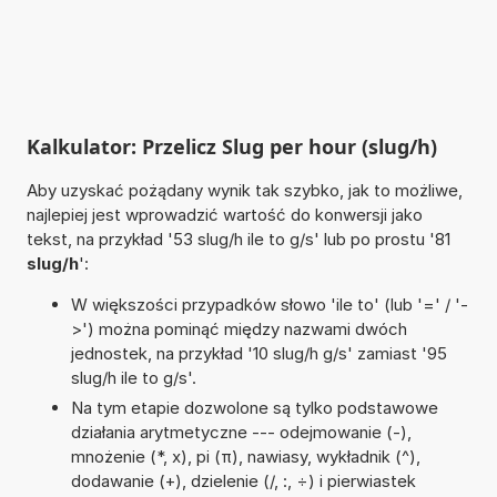
Kalkulator: Przelicz Slug per hour (slug/h)
Aby uzyskać pożądany wynik tak szybko, jak to możliwe,
najlepiej jest wprowadzić wartość do konwersji jako
tekst, na przykład '53 slug/h ile to g/s' lub po prostu '81
slug/h
':
W większości przypadków słowo 'ile to' (lub '=' / '-
>') można pominąć między nazwami dwóch
jednostek, na przykład '10 slug/h g/s' zamiast '95
slug/h ile to g/s'.
Na tym etapie dozwolone są tylko podstawowe
działania arytmetyczne --- odejmowanie (-),
mnożenie (*, x), pi (π), nawiasy, wykładnik (^),
dodawanie (+), dzielenie (/, :, ÷) i pierwiastek